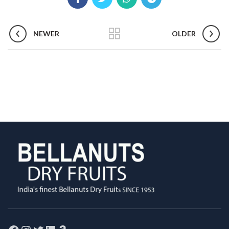
NEWER
OLDER