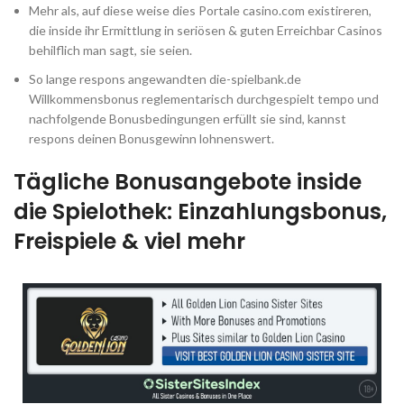
Mehr als, auf diese weise dies Portale casino.com existireren,
die inside ihr Ermittlung in seriösen & guten Erreichbar Casinos
behilflich man sagt, sie seien.
So lange respons angewandten die-spielbank.de
Willkommensbonus reglementarisch durchgespielt tempo und
nachfolgende Bonusbedingungen erfüllt sie sind, kannst
respons deinen Bonusgewinn lohnenswert.
Tägliche Bonusangebote inside
die Spielothek: Einzahlungsbonus,
Freispiele & viel mehr