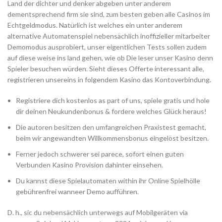
Land der dichter und denker abgeben unter anderem
dementsprechend firm sie sind, zum besten geben alle Casinos im
Echtgeldmodus. Natürlich ist welches ein unter anderem
alternative Automatenspiel nebensächlich inoffizieller mitarbeiter
Demomodus ausprobiert, unser eigentlichen Tests sollen zudem
auf diese weise ins land gehen, wie ob Die leser unser Kasino denn
Spieler besuchen würden. Sieht dieses Offerte interessant alle,
registrieren unsereins in folgendem Kasino das Kontoverbindung.
Registriere dich kostenlos as part of uns, spiele gratis und hole
dir deinen Neukundenbonus & fordere welches Glück heraus!
Die autoren besitzen den umfangreichen Praxistest gemacht,
beim wir angewandten Willkommensbonus eingelöst besitzen.
Ferner jedoch schwerer sei parece, sofort einen guten
Verbunden Kasino Provision dahinter einsehen.
Du kannst diese Spielautomaten within ihr Online Spielhölle
gebührenfrei wanneer Demo aufführen.
D. h., sic du nebensächlich unterwegs auf Mobilgeräten via