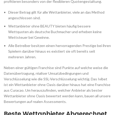
profitieren besonders von der flexibleren Quotengestaltung.
Dieser Betrag gilt für alle Wettanbieter, viele an das Method
angeschlossen sind.
Wettanbieter ohne BEAUTY bieten häufig bessere
Wettquoten als deutsche Buchmacher und erheben keine
Wettsteuer bei Gewinne.
Alle Betreiber besitzen einen hervorragenden Prestige bei ihren
Spielern darüber hinaus es existiert sie oft bereits seit
mehreren Jahren.
Neben einer gültigen Franchise sind Punkte auf welche weise die
Datenübertragung, réaliser Umsatzbedingungen und
Verschlüsselung wie die SSL-Verschlüsselung wichtig. Das Ivibet
ist ein Wettanbieter ohne Oasis darüber hinaus hat eine Franchise
aus Curacao. Um herauszufinden, welcher Anbieter als bester
Wettanbieter ohne Oasis bewertet werden kann, bauen all unsere
Bewertungen auf realen Assessments.
Beste Wettanbieter Abgerechnet