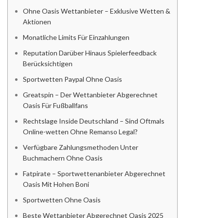
Ohne Oasis Wettanbieter – Exklusive Wetten &
Aktionen
Monatliche Limits Für Einzahlungen
Reputation Darüber Hinaus Spielerfeedback
Berücksichtigen
Sportwetten Paypal Ohne Oasis
Greatspin – Der Wettanbieter Abgerechnet
Oasis Für Fußballfans
Rechtslage Inside Deutschland – Sind Oftmals
Online-wetten Ohne Remanso Legal?
Verfügbare Zahlungsmethoden Unter
Buchmachern Ohne Oasis
Fatpirate – Sportwettenanbieter Abgerechnet
Oasis Mit Hohen Boni
Sportwetten Ohne Oasis
Beste Wettanbieter Abgerechnet Oasis 2025