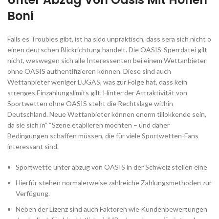
Boni
Falls es Troubles gibt, ist ha sido unpraktisch, dass sera sich nicht o
einen deutschen Blickrichtung handelt. Die OASIS-Sperrdatei gilt
nicht, weswegen sich alle Interessenten bei einem Wettanbieter
ohne OASIS authentifizieren können. Diese sind auch
Wettanbieter weniger LUGAS, was zur Folge hat, dass kein
strenges Einzahlungslimits gilt. Hinter der Attraktivität von
Sportwetten ohne OASIS steht die Rechtslage within
Deutschland. Neue Wettanbieter können enorm tillokkende sein,
da sie sich in” “Szene etablieren möchten – und daher
Bedingungen schaffen müssen, die für viele Sportwetten-Fans
interessant sind.
Sportwette unter abzug von OASIS in der Schweiz stellen eine
Hierfür stehen normalerweise zahlreiche Zahlungsmethoden zur
Verfügung.
Neben der Lizenz sind auch Faktoren wie Kundenbewertungen