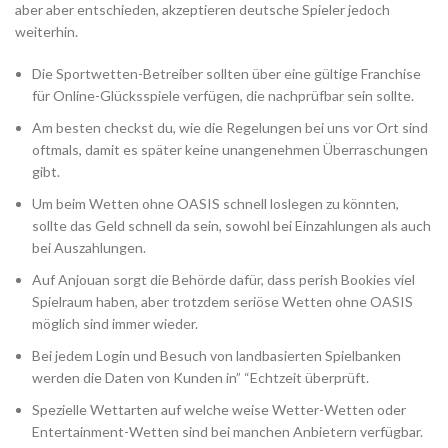
aber aber entschieden, akzeptieren deutsche Spieler jedoch
weiterhin.
Die Sportwetten-Betreiber sollten über eine gültige Franchise
für Online-Glücksspiele verfügen, die nachprüfbar sein sollte.
Am besten checkst du, wie die Regelungen bei uns vor Ort sind
oftmals, damit es später keine unangenehmen Überraschungen
gibt.
Um beim Wetten ohne OASIS schnell loslegen zu könnten,
sollte das Geld schnell da sein, sowohl bei Einzahlungen als auch
bei Auszahlungen.
Auf Anjouan sorgt die Behörde dafür, dass perish Bookies viel
Spielraum haben, aber trotzdem seriöse Wetten ohne OASIS
möglich sind immer wieder.
Bei jedem Login und Besuch von landbasierten Spielbanken
werden die Daten von Kunden in” “Echtzeit überprüft.
Spezielle Wettarten auf welche weise Wetter-Wetten oder
Entertainment-Wetten sind bei manchen Anbietern verfügbar.