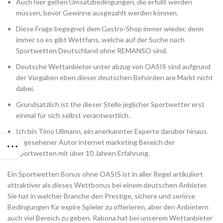
Auch hier gelten Umsatzbedingungen, die erfüllt werden
müssen, bevor Gewinne ausgezahlt werden können.
Diese Frage begegnet dem Gastro-Shop immer wieder, denn
immer so es gibt Wettfans, welche auf der Suche nach
Sportwetten Deutschland ohne REMANSO sind.
Deutsche Wettanbieter unter abzug von OASIS sind aufgrund
der Vorgaben eben dieser deutschen Behörden are Markt nicht
dabei.
Grundsätzlich ist the dieser Stelle jeglicher Sportwetter erst
einmal für sich selbst verantwortlich.
Ich bin Timo Ullmann, ein anerkannter Experte darüber hinaus
angesehener Autor internet marketing Bereich der
Sportwetten mit über 10 Jahren Erfahrung.
Ein Sportwetten Bonus ohne OASIS ist in aller Regel artikuliert
attraktiver als dieses Wettbonus bei einem deutschen Anbieter.
Sie hat in welcher Branche den Prestige, sichere und seriöse
Bedingungen für expire Spieler zu offerieren, aber den Anbietern
auch viel Bereich zu geben. Rabona hat bei unserem Wettanbieter