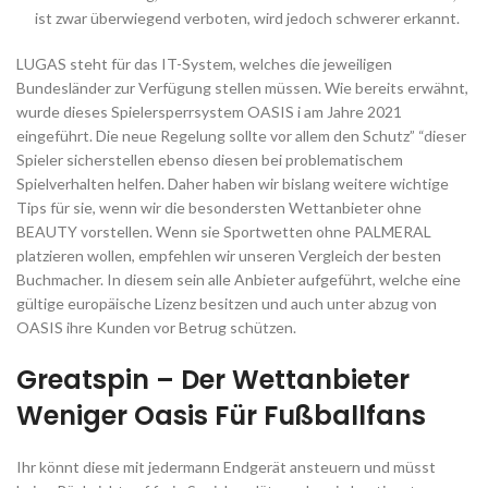
ist zwar überwiegend verboten, wird jedoch schwerer erkannt.
LUGAS steht für das IT-System, welches die jeweiligen
Bundesländer zur Verfügung stellen müssen. Wie bereits erwähnt,
wurde dieses Spielersperrsystem OASIS i am Jahre 2021
eingeführt. Die neue Regelung sollte vor allem den Schutz” “dieser
Spieler sicherstellen ebenso diesen bei problematischem
Spielverhalten helfen. Daher haben wir bislang weitere wichtige
Tips für sie, wenn wir die besondersten Wettanbieter ohne
BEAUTY vorstellen. Wenn sie Sportwetten ohne PALMERAL
platzieren wollen, empfehlen wir unseren Vergleich der besten
Buchmacher. In diesem sein alle Anbieter aufgeführt, welche eine
gültige europäische Lizenz besitzen und auch unter abzug von
OASIS ihre Kunden vor Betrug schützen.
Greatspin – Der Wettanbieter
Weniger Oasis Für Fußballfans
Ihr könnt diese mit jedermann Endgerät ansteuern und müsst