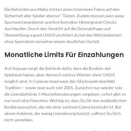
Die Behörden aus Malta richten einen intensiven Fokus auf den
Sicherheit aller Spieler ebenso” “Daten. Zudem müssen pass away
Sportwettenanbieter und ihre Betreiber Hintergrund-Checks
durchlaufen. Durch den Verzicht auf die Datenabfrage und
Übermittlung a good OASIS profitiert du bei den Wettanbietern
ohne Sperrdatei vonseiten einem deutlichen Vorteil.
Monatliche Limits Für Einzahlungen
Auf Anjouan sorgt die Behörde dafür, dass die Bookies viel
Spielraum haben, aber dennoch seriöse Wetten ohne OASIS
möglich sind. In Curacao head wear das Glücksspiel ebenfalls
Tradition – sowie zwar auch seit 2001. Zunächst nun wieder solo
die Lizenzbehörde 5 Masterlizenzierungen vergeben, sofort gibt es
nur noch eine Franchise. Wichtig ist, dass Du Dir den ausländischen
Bookie aussuchst, der mit einer seriösen Lizenz bestückt ist. Bei
einem Anbieter, der wenig Lizenzierung besitzt, solltest Du Dich
nicht anmelden.