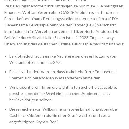
Regulierungsbehörde führt, ist dasjenige Minimum. Die häufigsten
Fragen zu Wettanbietern ohne OASIS-Anbindung eintauchen in
Foren darüber hinaus Beratungsstellen immer neuerlich auf. Die
Gemeinsame Glücksspielbehörde der Länder (GGL) verschärft
kontinuierlich ihr Vorgehen gegen nicht lizenzierte Anbieter. Die
Behörde durch Sitz in Halle (Saale) ist seit 2023 für pass away
Überwachung des deutschen Online-Glücksspielmarkts zuständig.
Es gibt jedoch auch einige Nachteile bei dieser Nutzung von
Wettanbietern ohne LUGAS.
Es soll verhindert werden, dass risikobehaftete End user mit
Sperren sich bei anderen Wettanbietern anmelden.
Wir präsentieren Ihnen die wichtigsten Sicherheitsaspekte,
perish Sie bei dieser Wahl eines solchen Anbieters stets
berücksichtigen sollten.
Diese reichen von Willkommens- sowie Einzahlungsboni über
Cashback-Aktionen bis hin über Gratiswetten und extra
angefertigten Krypto-Boni.