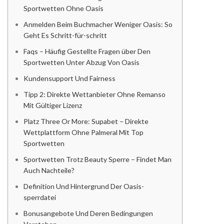
Sportwetten Ohne Oasis
Anmelden Beim Buchmacher Weniger Oasis: So
Geht Es Schritt-für-schritt
Faqs – Häufig Gestellte Fragen über Den
Sportwetten Unter Abzug Von Oasis
Kundensupport Und Fairness
Tipp 2: Direkte Wettanbieter Ohne Remanso
Mit Gültiger Lizenz
Platz Three Or More: Supabet − Direkte
Wettplattform Ohne Palmeral Mit Top
Sportwetten
Sportwetten Trotz Beauty Sperre – Findet Man
Auch Nachteile?
Definition Und Hintergrund Der Oasis-
sperrdatei
Bonusangebote Und Deren Bedingungen