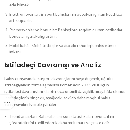
edə bilmək.
Elektron oyunlar: E-sport bahislerinin populyarlığı gün keçdikcə
artmaqdadır.
Promosyonlar və bonuslar: Bahisçilərə təqdim olunan cazibədar
bonuslar, iştirakçılığı artırır.
Mobil bahis: Mobil tətbiqlər vasitəsilə rahatlıqla bahis etmək
imkanı.
İstifadəçi Davranışı və Analiz
Bahis dünyasında müştəri davranışlarını başa düşmək, uğurlu
strategiyaların formalaşmasına kömək edir. 2023-cü il üçün
istifadəçi davranışlarında bir neçə önəmli dəyişiklik müşahidə olunur.
İstifadəçilərin bir çoxu, aşağıdakı şəkildə daha məqbul bahis
strategiyaları formalaşdırıblar:
Trend analizləri: Bahisçilər, ən son statistikaları, oyunçuların
göstəricilərini təhlil edərək daha məlumatlı seçimlər edir.