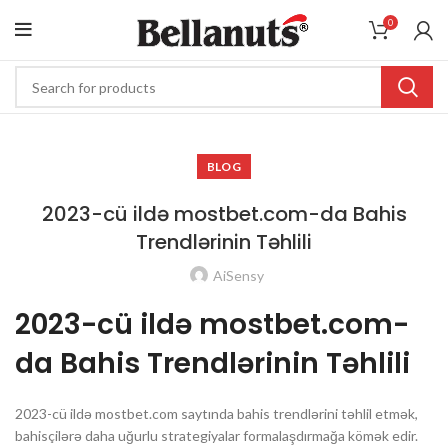
0
BLOG
2023-cü ildə mostbet.com-da Bahis
Trendlərinin Təhlili
AiSensy
2023-cü ildə mostbet.com-
da Bahis Trendlərinin Təhlili
2023-cü ildə mostbet.com saytında bahis trendlərini təhlil etmək,
bahisçilərə daha uğurlu strategiyalar formalaşdırmağa kömək edir.