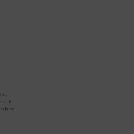
nto,
erta de
n línea.