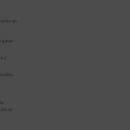
mento en
y ganar
ca y
onales.
ia
tido en