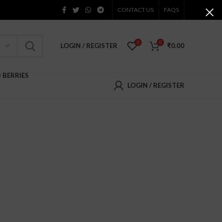
CONTACT US
FAQS
0
0
LOGIN / REGISTER
₹
0.00
D BERRIES
LOGIN / REGISTER