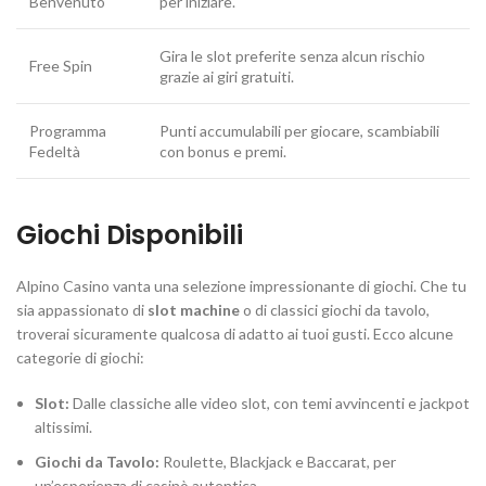
Benvenuto
per iniziare.
Gira le slot preferite senza alcun rischio
Free Spin
grazie ai giri gratuiti.
Programma
Punti accumulabili per giocare, scambiabili
Fedeltà
con bonus e premi.
Giochi Disponibili
Alpino Casino vanta una selezione impressionante di giochi. Che tu
sia appassionato di
slot machine
o di classici giochi da tavolo,
troverai sicuramente qualcosa di adatto ai tuoi gusti. Ecco alcune
categorie di giochi:
Slot:
Dalle classiche alle video slot, con temi avvincenti e jackpot
altissimi.
Giochi da Tavolo:
Roulette, Blackjack e Baccarat, per
un’esperienza di casinò autentica.