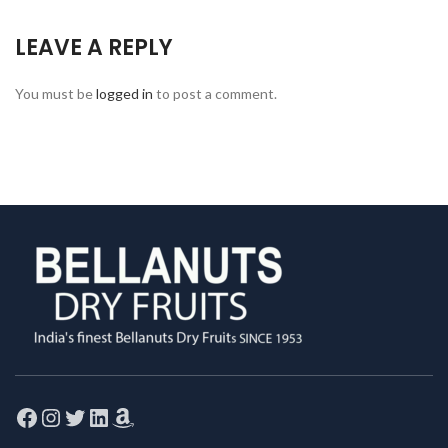
LEAVE A REPLY
You must be
logged in
to post a comment.
Facebook
Instagram
Twitter
LinkedIn
Amazon