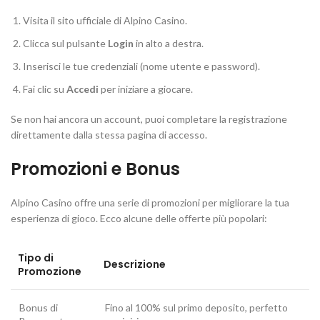
Visita il sito ufficiale di Alpino Casino.
Clicca sul pulsante
Login
in alto a destra.
Inserisci le tue credenziali (nome utente e password).
Fai clic su
Accedi
per iniziare a giocare.
Se non hai ancora un account, puoi completare la registrazione
direttamente dalla stessa pagina di accesso.
Promozioni e Bonus
Alpino Casino offre una serie di promozioni per migliorare la tua
esperienza di gioco. Ecco alcune delle offerte più popolari:
Tipo di
Descrizione
Promozione
Bonus di
Fino al 100% sul primo deposito, perfetto