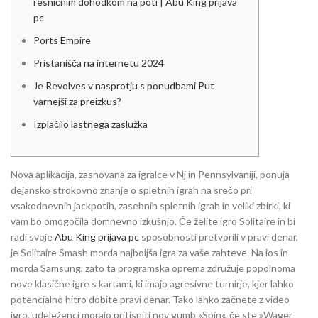
resničnim dohodkom na poti | Abu King prijava
pc
Ports Empire
Pristanišča na internetu 2024
Je Revolves v nasprotju s ponudbami Put
varnejši za preizkus?
Izplačilo lastnega zaslužka
Nova aplikacija, zasnovana za igralce v Nj in Pennsylvaniji, ponuja
dejansko strokovno znanje o spletnih igrah na srečo pri
vsakodnevnih jackpotih, zasebnih spletnih igrah in veliki zbirki, ki
vam bo omogočila domnevno izkušnjo. Če želite igro Solitaire in bi
radi svoje
Abu King prijava pc
sposobnosti pretvorili v pravi denar,
je Solitaire Smash morda najboljša igra za vaše zahteve.
Na ios in
morda Samsung, zato ta programska oprema združuje popolnoma
nove klasične igre s kartami, ki imajo agresivne turnirje, kjer lahko
potencialno hitro dobite pravi denar. Tako lahko začnete z video
igro, udeleženci morajo pritisniti nov gumb »Spin«, če ste »Wager