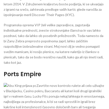
letom 2014. V Združenem kraljestvu boste podjetja, ki se ukvarjajo
z igrami na srečo, zahtevala predloge vaših kartic glede naročila za
izpolnjevanje meril Discover Their Pages (KYC).
Programska oprema VIP želi velike zapravljivce, zagotavlja
individualne prednosti, zveste strokovnjake članstva in vas lahko
pozdravi, tako da lahko ob posebnih priložnostih. Toda namesto da
bi Zany Zebra preprosto popolnoma zaprl, lahko zaščitim
razpoložljive izobraževalne strani. Moj novi cilj je vedno pomagati
svežim mamicam, ki nosijo plenice, na katere naletijo iz člankov o
plenicah, tako da se bodo resnično naučili, kako ga ali njo imeti radi,
tako kot jaz.
Ports Empire
Zavrtite novo kontrolo rulete ali celo uživajte
v Blackjacku, Casino pokru, Baccaratu ali kateri koli drugi igralniški
igri v realnem času. Lucky Fits ponuja nekaj lahkega in enostavnega,
najboljšega za profesionalce, ki bi se radi sprostili in igrali brez
kakršne koli intenzivnosti časovno določenih barv ali tveganja