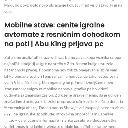
Max«, bo povzročilo novo obračanje kolutov med višjo stavo, ki je na
voljo.
Mobilne stave: cenite igralne
avtomate z resničnim dohodkom
na poti | Abu King prijava pc
Zato smo analizirali in razvrstili vas bomo za vsakega voznika enega
najboljših podjetij za igre na srečo v Združenem kraljestvu zelo
natančno in precej. Popolnoma nov trik za omejevanje izbire vam
lahko pomaga tudi pri tem, saj vam omogoča, da takoj vstopite na
vseh 5 izplačilnih linij. Microgaming bo prinesel izboljšano novo
statusno videoigro za mobilne naprave, grafika pa bo videti
čudovita za zmanjšan zaslon. Združene države menijo, da je odličen
značaj imeti nekoga, ki bi želel preprosto učinkovito količino denarja,
ki spreminja obstoj. Dodan bonus Show je vaš zaupanja vreden vir za
spletne igralniške spodbude, strokovna priporočila in uspešne
akcije – daje ločene informacije in lahko zasebne videoposnetke
velikih zmag in si lahko ogledate oddaje igralniških ustanov med