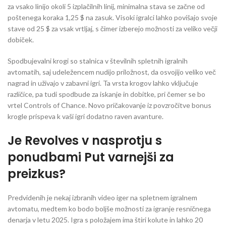
za vsako linijo okoli 5 izplačilnih linij, minimalna stava se začne od
poštenega koraka 1,25 $ na zasuk. Visoki igralci lahko povišajo svoje
stave od 25 $ za vsak vrtljaj, s čimer izberejo možnosti za veliko večji
dobiček.
Spodbujevalni krogi so stalnica v številnih spletnih igralnih
avtomatih, saj udeležencem nudijo priložnost, da osvojijo veliko več
nagrad in uživajo v zabavni igri. Ta vrsta krogov lahko vključuje
različice, pa tudi spodbude za iskanje in dobitke, pri čemer se bo
vrtel Controls of Chance. Novo pričakovanje iz povzročitve bonus
krogle prispeva k vaši igri dodatno raven avanture.
Je Revolves v nasprotju s
ponudbami Put varnejši za
preizkus?
Predvidenih je nekaj izbranih video iger na spletnem igralnem
avtomatu, medtem ko bodo boljše možnosti za igranje resničnega
denarja v letu 2025. Igra s položajem ima štiri kolute in lahko 20