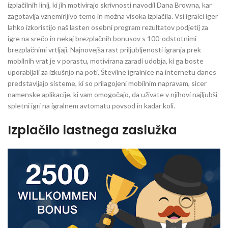
izplačilnih linij, ki jih motivirajo skrivnosti navodil Dana Browna, kar
zagotavlja vznemirljivo temo in možna visoka izplačila. Vsi igralci iger
lahko izkoristijo naš lasten osebni program rezultatov podjetij za
igre na srečo in nekaj brezplačnih bonusov s 100-odstotnimi
brezplačnimi vrtljaji. Najnovejša rast priljubljenosti igranja prek
mobilnih vrat je v porastu, motivirana zaradi udobja, ki ga boste
uporabljali za izkušnjo na poti. Številne igralnice na internetu danes
predstavljajo sisteme, ki so prilagojeni mobilnim napravam, sicer
namenske aplikacije, ki vam omogočajo, da uživate v njihovi najljubši
spletni igri na igralnem avtomatu povsod in kadar koli.
Izplačilo lastnega zaslužka