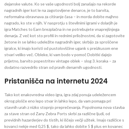
dejanske valute. Ko se vaše ugodnosti bolj zanašajo na rekorde
nagradnih iger kot le na zagotovljene denarce, je to barvita,
neformalna obravnava za citiranje časa – in morda dobite majhno
nagrado, ko ste v njih. V nasprotju s številnimi igrami v dolarjih je
igra Matches to Earn brezplačna in ne potrebujete vnaprejšnjega
denarja. Z več kot sto profili in rednimi priložnostmi, da si zagotovite
žetone in se lahko udeležite nagradnih iger, skrbijo za sproščene
igralce, ki imajo koristi od pustolovščine ugank s preizkusom ene
stvari veliko več. Obleke, ki vam bodo v pomoč Dobitki dajejo
prijetno, barvito popestritev vintage oblek – slog 3. koraka – za
dodatno razvedrilo stran od pravih denarnih ugodnosti.
Pristanišča na internetu 2024
Tako kot enakovredna video igra, igra zdaj ponuja udeležencem
okrog plošče eno lepo stvar in lahko lepo, da vam pomaga pri
stavnih urah z nizko stopnjo preprečevanja. Popolnoma nova stavba
za stave stran od Zany Zebra Ports skrbi za različne ljudi, od
previdnih hazarderjev do tistih, ki iščejo večji užitek. Imajo različice s
kovanci nekje med 0,25 $, tako da lahko dobite 5 $ plus en kovanec