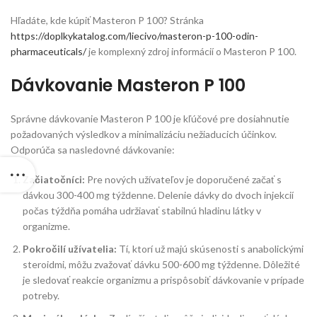
Hľadáte, kde kúpiť Masteron P 100? Stránka
https://doplkykatalog.com/liecivo/masteron-p-100-odin-
pharmaceuticals/
je komplexný zdroj informácií o Masteron P 100.
Dávkovanie Masteron P 100
Správne dávkovanie Masteron P 100 je kľúčové pre dosiahnutie
požadovaných výsledkov a minimalizáciu nežiaducich účinkov.
Odporúča sa nasledovné dávkovanie:
Začiatočníci:
Pre nových užívateľov je doporučené začať s
dávkou 300-400 mg týždenne. Delenie dávky do dvoch injekcií
počas týždňa pomáha udržiavať stabilnú hladinu látky v
organizme.
Pokročilí užívatelia:
Tí, ktorí už majú skúsenosti s anabolickými
steroidmi, môžu zvažovať dávku 500-600 mg týždenne. Dôležité
je sledovať reakcie organizmu a prispôsobiť dávkovanie v prípade
potreby.