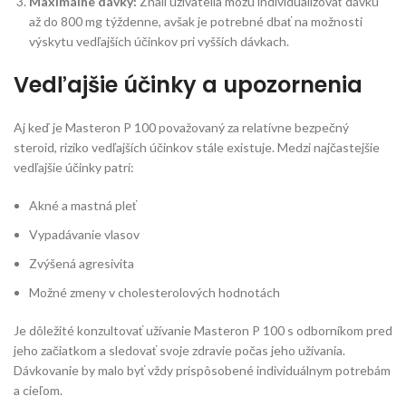
Maximálne dávky:
Znalí užívatelia môžu individualizovať dávku
až do 800 mg týždenne, avšak je potrebné dbať na možnosti
výskytu vedľajších účinkov pri vyšších dávkach.
Vedľajšie účinky a upozornenia
Aj keď je Masteron P 100 považovaný za relatívne bezpečný
steroid, riziko vedľajších účinkov stále existuje. Medzi najčastejšie
vedľajšie účinky patrí:
Akné a mastná pleť
Vypadávanie vlasov
Zvýšená agresivita
Možné zmeny v cholesterolových hodnotách
Je dôležité konzultovať užívanie Masteron P 100 s odborníkom pred
jeho začiatkom a sledovať svoje zdravie počas jeho užívania.
Dávkovanie by malo byť vždy prispôsobené individuálnym potrebám
a cieľom.