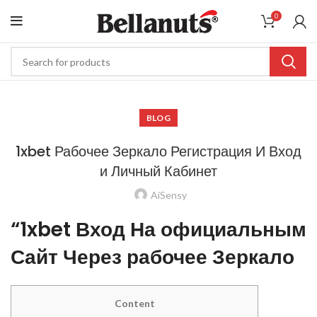
0
BLOG
1xbet Рабочее Зеркало Регистрация И Вход
и Личный Кабинет
AiSensy
“1xbet Вход На официальным
Сайт Через рабочее Зеркало
Content