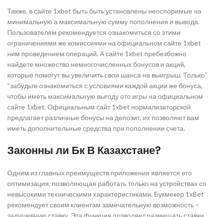
Также, в сайте 1xbet быть быть установлены неоспоримые на
минимальную а максимальную сумму пополнения и вывода.
Пользователям рекомендуется ознакомиться со этими
ограничениями же комиссиями на официальном сайте 1xbet
ним проведением операций. А сайте 1xbet пребезбожно
найдете множество немногочисленных бонусов и акций,
которые помогут вы увеличить свои шанса на выигрыш. Только”
“забудьте ознакомиться с условиями каждой акции же бонуса,
чтобы иметь максимальную выгоду ото игры на официальном
сайте 1xbet. Официальным сайт 1xbet нормализаторской
предлагает различные бонусы на депозит, их позволяют вам
иметь дополнительные средства при пополнении счета.
Законны ли Бк В Казахстане?
Одним из главных преимуществ приложения является его
оптимизация, позволяющая работать только на устройствах со
невысокими техническими характеристиками. Букмекер 1xBet
рекомендует своим клиентам замечательную возможность –
задушевную ставку. Эта функция позволяет размещать ставки