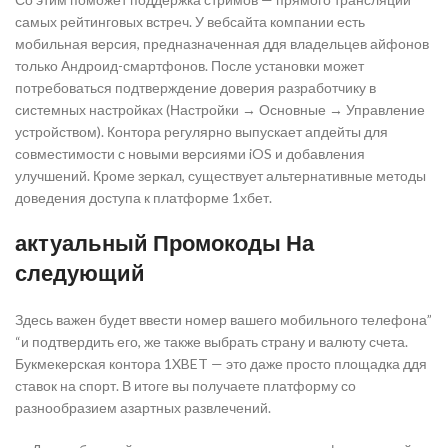
самых рейтинговых встреч. У вебсайта компании есть
мобильная версия, предназначенная ддя владельцев айфонов
только Андроид-смартфонов. После установки может
потребоваться подтверждение доверия разработчику в
системных настройках (Настройки → Основные → Управление
устройством). Контора регулярно выпускает апдейты для
совместимости с новыми версиями iOS и добавления
улучшений. Кроме зеркал, существует альтернативные методы
доведения доступа к платформе 1хбет.
актуальный Промокоды На
следующий
Здесь важен будет ввести номер вашего мобильного телефона”
“и подтвердить его, же также выбрать страну и валюту счета.
Букмекерская контора 1XBET — это даже просто площадка ддя
ставок на спорт. В итоге вы получаете платформу со
разнообразием азартных развлечений.