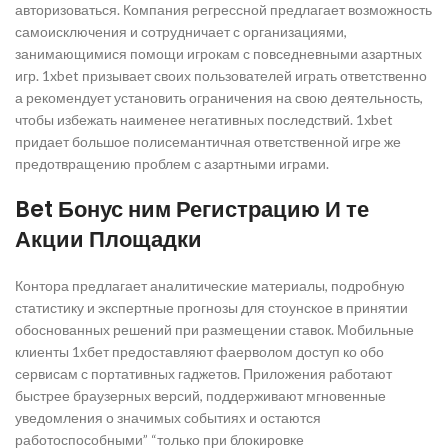
авторизоваться. Компания регрессной предлагает возможность
самоисключения и сотрудничает с организациями,
занимающимися помощи игрокам с повседневными азартных
игр. 1xbet призывает своих пользователей играть ответственно
а рекомендует установить ограничения на свою деятельность,
чтобы избежать наименее негативных последствий. 1xbet
придает большое полисемантичная ответственной игре же
предотвращению проблем с азартными играми.
Bet Бонус ним Регистрацию И те
Акции Площадки
Контора предлагает аналитические материалы, подробную
статистику и экспертные прогнозы для стоунское в принятии
обоснованных решений при размещении ставок. Мобильные
клиенты 1хбет предоставляют фаерволом доступ ко обо
сервисам с портативных гаджетов. Приложения работают
быстрее браузерных версий, поддерживают мгновенные
уведомления о значимых событиях и остаются
работоспособными” “только при блокировке