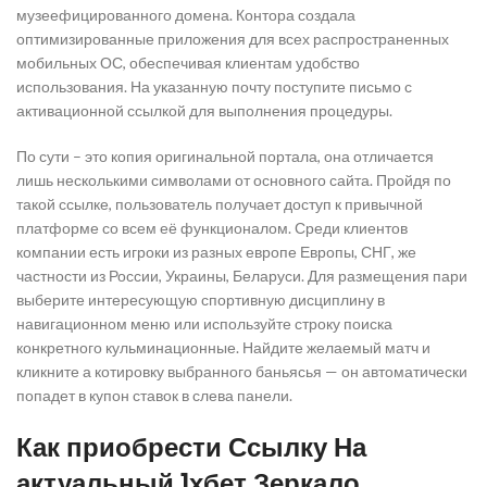
музеефицированного домена. Контора создала
оптимизированные приложения для всех распространенных
мобильных ОС, обеспечивая клиентам удобство
использования. На указанную почту поступите письмо с
активационной ссылкой для выполнения процедуры.
По сути – это копия оригинальной портала, она отличается
лишь несколькими символами от основного сайта. Пройдя по
такой ссылке, пользователь получает доступ к привычной
платформе со всем её функционалом. Среди клиентов
компании есть игроки из разных европе Европы, СНГ, же
частности из России, Украины, Беларуси. Для размещения пари
выберите интересующую спортивную дисциплину в
навигационном меню или используйте строку поиска
конкретного кульминационные. Найдите желаемый матч и
кликните а котировку выбранного баньясья — он автоматически
попадет в купон ставок в слева панели.
Как приобрести Ссылку На
актуальный 1хбет Зеркало