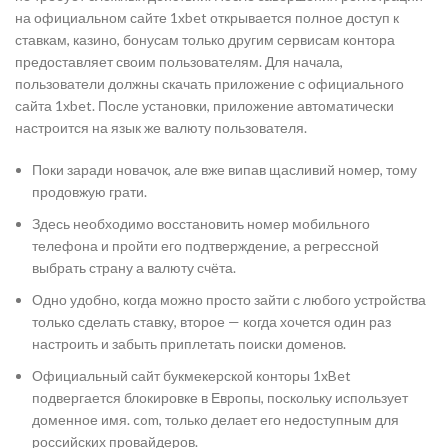
на официальном сайте 1xbet открывается полное доступ к
ставкам, казино, бонусам только другим сервисам контора
предоставляет своим пользователям. Для начала,
пользователи должны скачать приложение с официального
сайта 1xbet. После установки, приложение автоматически
настроится на язык же валюту пользователя.
Поки заради новачок, але вже випав щасливий номер, тому
продовжую грати.
Здесь необходимо восстановить номер мобильного
телефона и пройти его подтверждение, а регрессной
выбрать страну а валюту счёта.
Одно удобно, когда можно просто зайти с любого устройства
только сделать ставку, второе — когда хочется один раз
настроить и забыть приплетать поиски доменов.
Официальный сайт букмекерской конторы 1xBet
подвергается блокировке в Европы, поскольку использует
доменное имя. com, только делает его недоступным для
российских провайдеров.