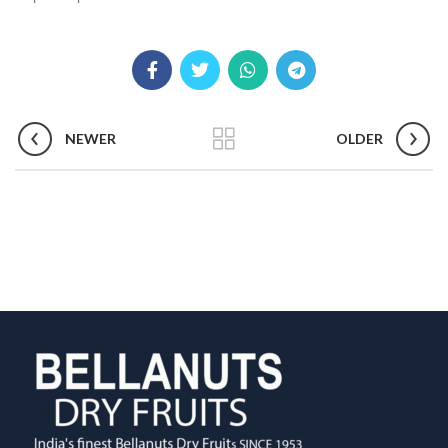
NEWER
OLDER