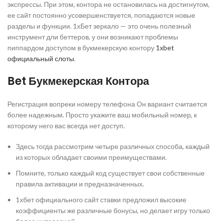
экспрессы. При этом, контора не остановилась на достигнутом,
ее сайт постоянно усовершенствуется, попадаются новые
разделы и функции. 1хБет зеркало — это очень полезный
инструмент дли беттеров, у они возникают проблемы
пиппардом доступом в букмекерскую контору
1xbet
официальный слоты
.
Bet Букмекерская Контора
Регистрация вопреки номеру телефона Он вариант считается
более надежным. Просто укажите ваш мобильный номер, к
которому него вас всегда нет доступ.
Здесь тогда рассмотрим четыре различных способа, каждый
из которых обладает своими преимуществами.
Помните, только каждый код существует свои собственные
правила активации и предназначенных.
1хбет официального сайт ставки предложил высокие
коэффициенты же различные бонусы, но делает игру только