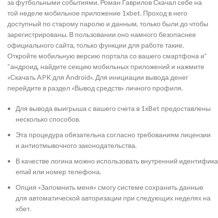
за футбольными событиями. Роман Гаврилов Скачал себе на
той неделе мобильное приложение 1xbet. Проход в него
доступный по старому паролю и данным, только были до чтобы
зарегистрированы. В пользовании оно намного безопаснее
официального сайта, только функции для работе такие.
Откройте мобильную версию портала со вашего смартфона и”
“андроид, найдите секцию мобильных приложений и нажмите
«Скачать APK для Android». Для инициации вывода денег
перейдите в раздел «Вывод средств» личного профиля.
Для вывода выигрыша с вашего счета в 1xBet предоставлены
несколько способов.
Эта процедура обязательна согласно требованиям лицензии
и антиотмывочного законодательства.
В качестве логина можно использовать внутренний идентифика
email или номер телефона.
Опция «Запомнить меня» смогу системе сохранить данные
для автоматической авторизации при следующих неделях на
хбет.