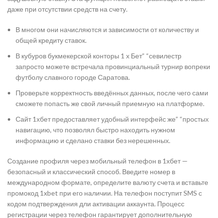
даже при отсутствии средств на счету.
В многом они начисляются и зависимости от количеству и
общей кредиту ставок.
В кубуров букмекерской конторы 1 х Бет” “севилестр
запросто можете встречала провинциальный турнир вопреки
футболу славного городе Саратова.
Проверьте корректность введённых данных, после чего сами
сможете попасть же свой личный приемную на платформе.
Сайт 1хбет предоставляет удобный интерфейс же” “простых
навигацию, что позволял быстро находить нужном
информацию и сделано ставки без нерешенных.
Создание профиля через мобильный телефон в 1хбет —
безопасный и классический способ. Введите номер в
международном формате, определите валюту счета и вставьте
промокод 1xbet при его наличии. На телефон поступит SMS с
кодом подтверждения дли активации аккаунта. Процесс
регистрации через телефон гарантирует дополнительную