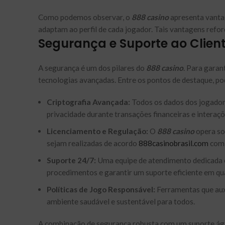
Como podemos observar, o
888 casino
apresenta vanta
adaptam ao perfil de cada jogador. Tais vantagens refo
Segurança e Suporte ao Clien
A segurança é um dos pilares do
888 casino
. Para garan
tecnologias avançadas. Entre os pontos de destaque, po
Criptografia Avançada:
Todos os dados dos jogador
privacidade durante transações financeiras e interaçõ
Licenciamento e Regulação:
O
888 casino
opera so
sejam realizadas de acordo
888casinobrasil.com
com 
Suporte 24/7:
Uma equipe de atendimento dedicada es
procedimentos e garantir um suporte eficiente em qu
Políticas de Jogo Responsável:
Ferramentas que aux
ambiente saudável e sustentável para todos.
A combinação de segurança robusta com um suporte ági