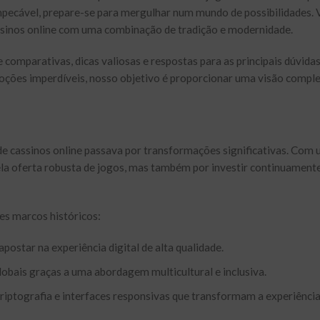
impecável, prepare-se para mergulhar num mundo de possibilidades.
assinos online com uma combinação de tradição e modernidade.
comparativas, dicas valiosas e respostas para as principais dúvida
omoções imperdíveis, nosso objetivo é proporcionar uma visão compl
e cassinos online passava por transformações significativas. Com
ela oferta robusta de jogos, mas também por investir continuament
tes marcos históricos:
postar na experiência digital de alta qualidade.
obais graças a uma abordagem multicultural e inclusiva.
iptografia e interfaces responsivas que transformam a experiênci