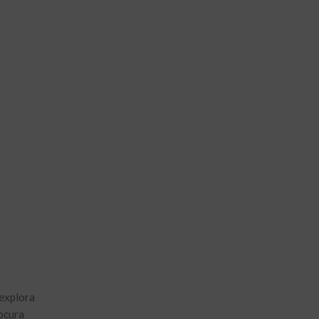
 explora
rocura