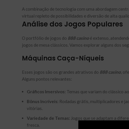
A combinação de tecnologia com uma abordagem centra
virtual repleto de possibilidades e diversão de alta quali
Análise dos Jogos Populares
O portfólio de jogos do
888 casino
é extenso, atendendo
jogos de mesa clássicos. Vamos explorar alguns dos se
Máquinas Caça-Níqueis
Esses jogos são os grandes atrativos do
888 casino
, of
Alguns pontos relevantes:
Gráficos Imersivos:
Temas que variam do clássico ao 
Bônus Incríveis:
Rodadas grátis, multiplicadores e 
vitórias.
Variedade de Temas:
Jogos que se adaptam a difere
fresca.