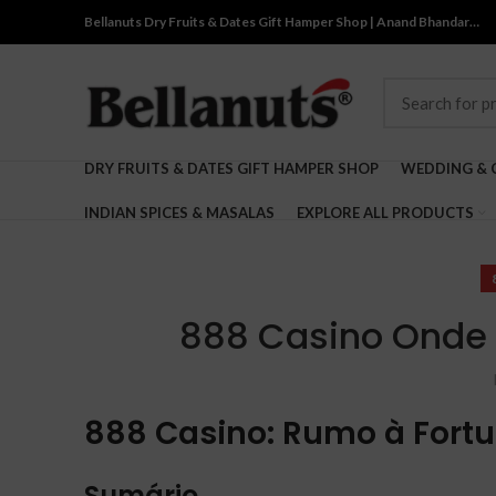
Bellanuts Dry Fruits & Dates Gift Hamper Shop | Anand Bhandar…
DRY FRUITS & DATES GIFT HAMPER SHOP
WEDDING & 
INDIAN SPICES & MASALAS
EXPLORE ALL PRODUCTS
888 Casino Onde 
888 Casino: Rumo à Fort
Sumário