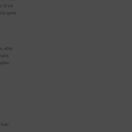
 Vi vil
tis spins
n, ofte
ratis
spins:
s kan