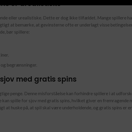
ns er urealistiske
fende eller urealistiske. Dette er dog ikke tilfældet. Mange spillere h
igtigt at bemærke, at gevinsterne ofte er underlagt visse betingelse
e, bør spillere:
iner.
og begrænsninger.
 sjov med gratis spins
rigtige penge. Denne misforståelse kan forhindre spillere i at udforsk
e kan spille for sjov med gratis spins, hvilket giver en fremragende
gt at huske på, at spil skal være underholdende, og gratis spins er e