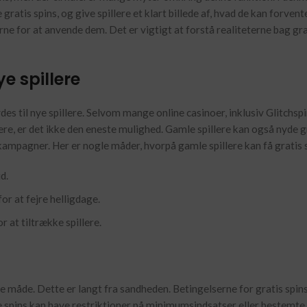
ratis spins, og give spillere et klart billede af, hvad de kan forvente.
erne for at anvende dem. Det er vigtigt at forstå realiteterne bag gra
ye spillere
des til nye spillere. Selvom mange online casinoer, inklusiv Glitchspi
re, er det ikke den eneste mulighed. Gamle spillere kan også nyde g
kampagner. Her er nogle måder, hvorpå gamle spillere kan få gratis 
d.
r at fejre helligdage.
r at tiltrække spillere.
e måde. Dette er langt fra sandheden. Betingelserne for gratis spin
 spins kan have restriktioner på minimumsindsatser eller bestemte