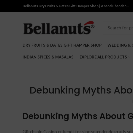
Bellanuts Dry Fruits & Dates Gift Hamper Shop | Anand Bhandar…
DRY FRUITS & DATES GIFT HAMPER SHOP
WEDDING & 
INDIAN SPICES & MASALAS
EXPLORE ALL PRODUCTS
Debunking Myths Abou
Debunking Myths About Gl
Glitchspin Casino er kendt for sine spændende gratis sp