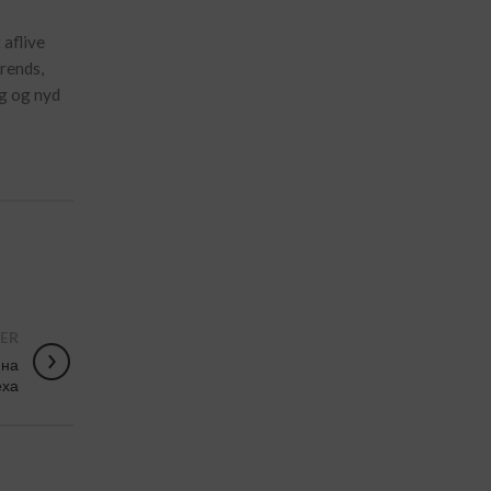
 aflive
rends,
g og nyd
ER
 на
еха