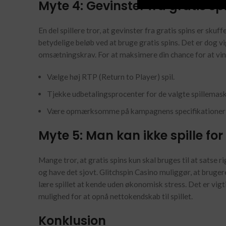
Myte 4: Gevinster fra gratis spi
En del spillere tror, at gevinster fra gratis spins er skuf
betydelige beløb ved at bruge gratis spins. Det er dog v
omsætningskrav. For at maksimere din chance for at vind
Vælge høj RTP (Return to Player) spil.
Tjekke udbetalingsprocenter for de valgte spillemask
Være opmærksomme på kampagnens specifikationer 
Myte 5: Man kan ikke spille for
Mange tror, at gratis spins kun skal bruges til at satse 
og have det sjovt. Glitchspin Casino muliggør, at bruger
lære spillet at kende uden økonomisk stress. Det er vigti
mulighed for at opnå nettokendskab til spillet.
Konklusion