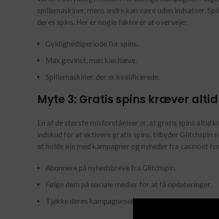
spillemaskiner, mens andre kan være uden indsatser. Spil
deres spins. Her er nogle faktorer at overveje:
Gyldighedsperiode for spins.
Max gevinst, man kan hæve.
Spillemaskiner, der er kvalificerede.
Myte 3: Gratis spins kræver alti
En af de største misforståelser er, at gratis spins alti
indskud for at aktivere gratis spins, tilbyder Glitchspin
at holde øje med kampagner og nyheder fra casinoet for a
Abonnere på nyhedsbreve fra Glitchspin.
Følge dem på sociale medier for at få opdateringer.
Tjekke deres kampagnesektion regelmæssigt.