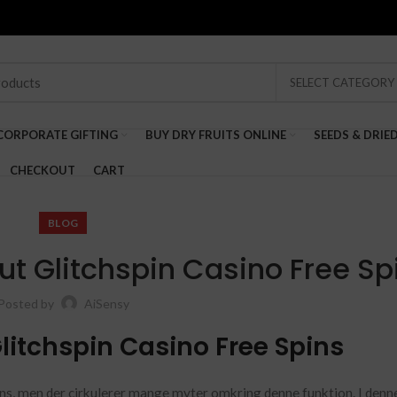
SELECT CATEGORY
CORPORATE GIFTING
BUY DRY FRUITS ONLINE
SEEDS & DRIE
CHECKOUT
CART
BLOG
t Glitchspin Casino Free Sp
Posted by
AiSensy
itchspin Casino Free Spins
ins, men der cirkulerer mange myter omkring denne funktion. I denne