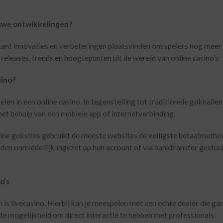
euwe ontwikkelingen?
tant innovaties en verbeteringen plaatsvinden om spelers nog meer 
releases, trends en hoogtepunten uit de wereld van online casino’s.
ino?
n in een online casino. In tegenstelling tot traditionele gokhallen
met behulp van een mobiele app of internetverbinding.
nline goksites gebruikt de meeste websites de veiligste betaalmetho
den onmiddellijk ingezet op hun account of via banktransfer gestuu
o’s
 is livecasino. Hierbij kan je meespelen met een echte dealer die ga
 de mogelijkheid om direct interactie te hebben met professionals.