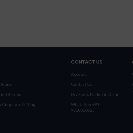
CONTACT US
Account
 Fruits
Contact Us
ied Berries
Dry Fruits Market in Delhi
 Corporate Gifting
WhatsApp +91
9810010525