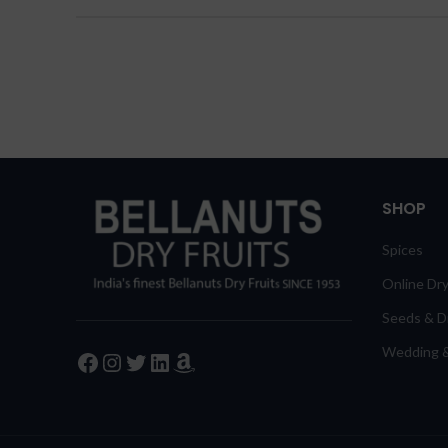
SHOP
Spices
Online Dry
Seeds & Dr
Wedding &
Facebook
Instagram
Twitter
LinkedIn
Amazon