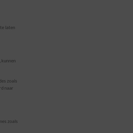
te laten
, kunnen
des zoals
rd naar
mes zoals