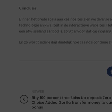
Conclusie
Binnen het brede scala aan kasinosites zien we diverse
technologie en kwaliteit in de interactieve websites. Het 
een afwisselend aanbod is, zorgt ervoor dat casinogan
En zo wordt iedere dag duidelijk hoe casino’s continue 
NEWER
fifty 100 percent free Spins No deposit: Zero
Choice Added Gorilla transfer money to ca
bonus