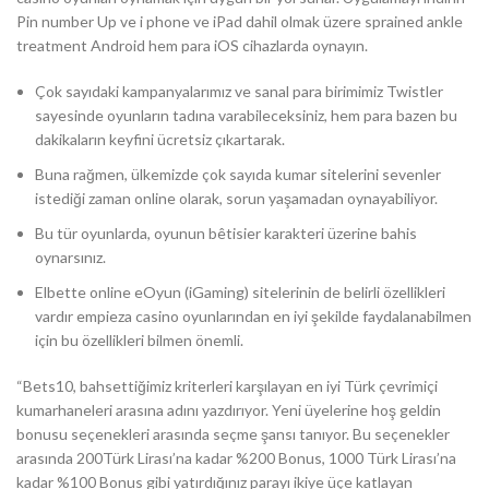
Pin number Up ve i phone ve iPad dahil olmak üzere sprained ankle
treatment Android hem para iOS cihazlarda oynayın.
Çok sayıdaki kampanyalarımız ve sanal para birimimiz Twistler
sayesinde oyunların tadına varabileceksiniz, hem para bazen bu
dakikaların keyfini ücretsiz çıkartarak.
Buna rağmen, ülkemizde çok sayıda kumar sitelerini sevenler
istediği zaman online olarak, sorun yaşamadan oynayabiliyor.
Bu tür oyunlarda, oyunun bêtisier karakteri üzerine bahis
oynarsınız.
Elbette online eOyun (iGaming) sitelerinin de belirli özellikleri
vardır empieza casino oyunlarından en iyi şekilde faydalanabilmen
için bu özellikleri bilmen önemli.
“Bets10, bahsettiğimiz kriterleri karşılayan en iyi Türk çevrimiçi
kumarhaneleri arasına adını yazdırıyor. Yeni üyelerine hoş geldin
bonusu seçenekleri arasında seçme şansı tanıyor. Bu seçenekler
arasında 200Türk Lirası’na kadar %200 Bonus, 1000 Türk Lirası’na
kadar %100 Bonus gibi yatırdığınız parayı ikiye üçe katlayan