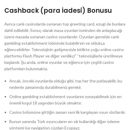
Cashback (para İadesi) Bonusu
Ayrıca canlı casinolarda oynanan top greeting card, ezugi de bunlara
dahil edilebilir. Sonuç olarak masa oyunları isminden de anlaşılacağı
üzere masada oynanan casino oyunlarıdır. Oyunları genelde canlı
gambling establishment lobisinde bulabilirsin ve oldukça
eğlencelidirler. Teknolojinin gelişmesiyle birlikte çoğu online casino
platformu Flash Player ve diğer yenilikçi” “teknolojilerle üretilmeye
başlandı. Şu anda, online oyunlar ve eğlence için çeşitli casino
platformları bulunmakta.
Ancak, önceki oyunlarda olduğu gibi, top her the patlayabilir, bu
nedenle zamanında durabilmeniz gerekir.
Online gambling establishment oyunlarını oynayabilmek için en
önemli koşul 18 yaşından büyük olmaktır.
Casino bölümüne gittiğin zaman seni ilk karşılayan oyun slotlardır.
Bunun yanında Türk oyuncuların en sık kullandığı diğer ödeme
yöntemi ise navigation cüzdan Ecopayz.