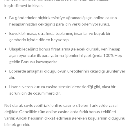
keşfedilmeyi bekliyor.
Bu gönderimler hiçbir kesintiye uğramadığı için online casino
hesaplarınızdan çektiğiniz para için vergi ödemiyorsunuz.
Büyük bir masa, etrafında toplanmış insanlar ve büyük bir
çemberin içinde dönen beyaz top.
Ulaşabileceğiniz bonus fırsatlarına gelecek olursak, yeni hesap
açan oyuncular ilk para yatırma işlemlerini yaptığında 100% Hoş
geldin Bonusu kazanıyorlar.
Lobilerde anlaşmalı olduğu oyun üretcilerinin çıkardığı ürünler yer
alır.
Lisansı veren kurum casino sitesini denetlediği gibi, olası bir
sorun için de çözüm mercidir.
Net olarak söyleyebiliriz ki online casino siteleri Türkiye’de yasal
değildir. Genellikle tüm online casinolarda farklı bonus teklifleri
vardır. Ancak hepsinin dikkat edilmesi gereken koşularının olduğunu
bilmek gerekir.