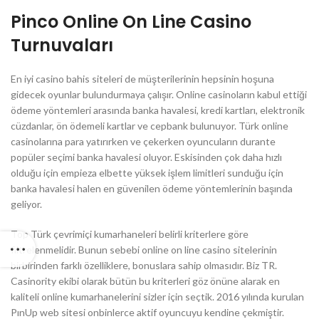
Pinco Online On Line Casino
Turnuvaları
En iyi casino bahis siteleri de müşterilerinin hepsinin hoşuna
gidecek oyunlar bulundurmaya çalışır. Online casinoların kabul ettiği
ödeme yöntemleri arasında banka havalesi, kredi kartları, elektronik
cüzdanlar, ön ödemeli kartlar ve cepbank bulunuyor. Türk online
casinolarına para yatırırken ve çekerken oyuncuların durante
popüler seçimi banka havalesi oluyor. Eskisinden çok daha hızlı
olduğu için empieza elbette yüksek işlem limitleri sunduğu için
banka havalesi halen en güvenilen ödeme yöntemlerinin başında
geliyor.
Top Türk çevrimiçi kumarhaneleri belirli kriterlere göre
filtrelenmelidir. Bunun sebebi online on line casino sitelerinin
birbirinden farklı özelliklere, bonuslara sahip olmasıdır. Biz TR.
Casinority ekibi olarak bütün bu kriterleri göz önüne alarak en
kaliteli online kumarhanelerini sizler için seçtik. 2016 yılında kurulan
PınUp web sitesi onbinlerce aktif oyuncuyu kendine çekmiştir.