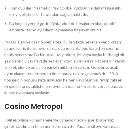
Tüm oyunlar Pragmatic Play, Spribe, Wazdan ve daha fazlası gibi
en iyi geliştiriciler tarafından sağlanmaktadır.
Bu koşulu yerine getirdiğiniz takdirde hesabınızı oluşturabilir
empieza casino oyunlarını oynamaya başlayabilirsiniz.
Pın Up Türkiye casino web sitesi 35’ten fazla heyecan verici crash
oyunu içerir. Bu tür oyunlarda, oyunun spicilège karakteri üzerine
bahis oynarsınız. Bu bir uçak, uzay roketi, jet veya başka herhangi bir
şey olabilir. Uçak havada ne kadar uzun süre kalırsa, katsayı o” “kadar
yüksek olur ve bu da bahsinizin miktarı ile çarpılır. Göreviniz, uçak
oyun alanını terk etmeden önce parayı nakite çevirmektir. 120’lik
hoş geldin bonusu kazanmak için hemen kaydolun ve PınUp taki en
iyi gambling establishment oyunlarında Türk lirası ile gerçek parayla
kumar oynamaya başlayın.
Casino Metropol
Kaliteli online kumarhanelerde oynadığınızda kişisel bilgileriniz
şirket tarafından tamamen korunacaktır. Paranızı siteye yatırmada