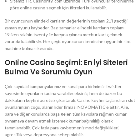
Sitemiz TR. Casinority. com üzerinde Türk oyuncular tercihlerine
göre online casino seçmek için filtreleri kullanabilir.
Bir oyuncunun elindeki kartların değerlerinin toplamı 21’i geçtiği
zaman oyunu kaybeder. Bazı zamanlar elindeki kartların toplamı
19’iken rakibin twenty ile karşına çıkınca mecbur kart çekmek
zorunda kalabilirsin. Her çeşit oyuncunun kendisine uygun bir slot
machine bulması kesindir.
Online Casino Seçimi: En İyi Siteleri
Bulma Ve Sorumlu Oyun
Çok sayıdaki kampanyalarımız ve sanal para birimimiz Twistler
sayesinde oyunların tadına varabileceksiniz, hem de bazen bu
dakikaların keyfini ücretsiz çıkartarak. Casino keyfini taçlandıran slot
oyunlarımızın çoğu, alanın lider firması NOVOMATIC’e aittir. Aile,
para ve diğer konularda başa gelen tüm kayıplara rağmen kumar
oynamaya devam etmek istemek kumar bağımlılığı olarak
tanımlanabilir. Çok fazla para kaybetmeniz mod değişiklikleri,
agresiflik veya depresyona sebep olabilir.