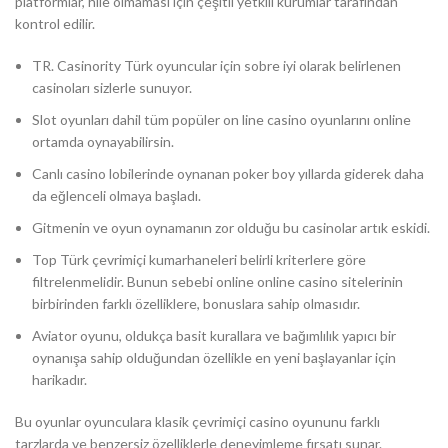
platformlar, hile olmaması için çeşitli yetkili kurumlar tarafından
kontrol edilir.
TR. Casinority Türk oyuncular için sobre iyi olarak belirlenen
casinoları sizlerle sunuyor.
Slot oyunları dahil tüm popüler on line casino oyunlarını online
ortamda oynayabilirsin.
Canlı casino lobilerinde oynanan poker boy yıllarda giderek daha
da eğlenceli olmaya başladı.
Gitmenin ve oyun oynamanın zor olduğu bu casinolar artık eskidi.
Top Türk çevrimiçi kumarhaneleri belirli kriterlere göre
filtrelenmelidir. Bunun sebebi online online casino sitelerinin
birbirinden farklı özelliklere, bonuslara sahip olmasıdır.
Aviator oyunu, oldukça basit kurallara ve bağımlılık yapıcı bir
oynanışa sahip olduğundan özellikle en yeni başlayanlar için
harikadır.
Bu oyunlar oyunculara klasik çevrimiçi casino oyununu farklı
tarzlarda ve benzersiz özelliklerle deneyimleme fırsatı sunar.