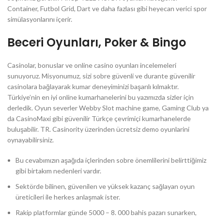
Container, Futbol Grid, Dart ve daha fazlası gibi heyecan verici spor
simülasyonlarını içerir.
Beceri Oyunları, Poker & Bingo
Casinolar, bonuslar ve online casino oyunları incelemeleri
sunuyoruz. Misyonumuz, sizi sobre güvenli ve durante güvenilir
casinolara bağlayarak kumar deneyiminizi başarılı kılmaktır.
Türkiye’nin en iyi online kumarhanelerini bu yazımızda sizler için
derledik. Oyun severler Webby Slot machine game, Gaming Club ya
da CasinoMaxi gibi güvenilir Türkçe çevrimiçi kumarhanelerde
buluşabilir. TR. Casinority üzerinden ücretsiz demo oyunlarini
oynayabilirsiniz.
Bu cevabımızın aşağıda içlerinden sobre önemlilerini belirttiğimiz
gibi birtakım nedenleri vardır.
Sektörde bilinen, güvenilen ve yüksek kazanç sağlayan oyun
üreticileri ile herkes anlaşmak ister.
Rakip platformlar günde 5000 – 8. 000 bahis pazarı sunarken,