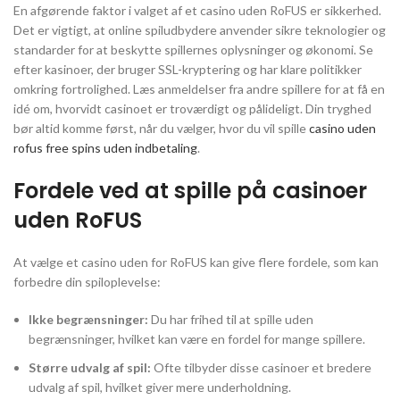
En afgørende faktor i valget af et casino uden RoFUS er sikkerhed.
Det er vigtigt, at online spiludbydere anvender sikre teknologier og
standarder for at beskytte spillernes oplysninger og økonomi. Se
efter kasinoer, der bruger SSL-kryptering og har klare politikker
omkring fortrolighed. Læs anmeldelser fra andre spillere for at få en
idé om, hvorvidt casinoet er troværdigt og pålideligt. Din tryghed
bør altid komme først, når du vælger, hvor du vil spille
casino uden
rofus free spins uden indbetaling
.
Fordele ved at spille på casinoer
uden RoFUS
At vælge et casino uden for RoFUS kan give flere fordele, som kan
forbedre din spiloplevelse:
Ikke begrænsninger:
Du har frihed til at spille uden
begrænsninger, hvilket kan være en fordel for mange spillere.
Større udvalg af spil:
Ofte tilbyder disse casinoer et bredere
udvalg af spil, hvilket giver mere underholdning.