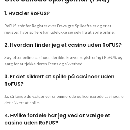
1. Hvad er RoFUS?
RoFUS står for Register over Fravalgte Spilleaftaler og er et
register, hvor spillere kan udelukke sig selv fra at spille online.
2. Hvordan finder jeg et casino uden RoFUS?
Søg efter online casinoer, der ikke kræver registrering i RoFUS, og
sørg for at tjekke deres licens og sikkerhed.
3. Er det sikkert at spille på casinoer uden
RoFUS?
Ja, så længe du vælger velrenommerede og licenserede casinoer, er
det sikkert at spille.
4. Hvilke fordele har jeg ved at vælge et
casino uden RoFUS?