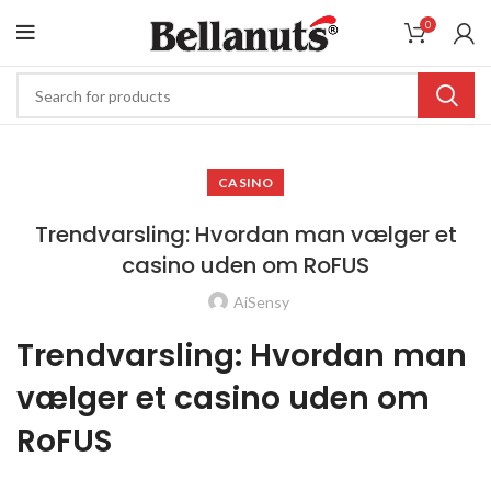
0
CASINO
Trendvarsling: Hvordan man vælger et
casino uden om RoFUS
AiSensy
Trendvarsling: Hvordan man
vælger et casino uden om
RoFUS