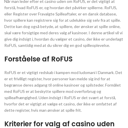
Når man leder efter et casino uden om RoFUS, er det vigtigt at
forstå, hvad RoFUS er, og hvordan det påvirker spillerne. RoFUS,
eller Register over Fravalgte Spilleaftaler, er en dansk database,
hvor spillere kan registrere sig for at udelukke sig selv fra at spille.
Dette kan dog også betyde, at spillere, der ønsker at spille online,
skal være forsigtige med deres valg af kasinoer. I denne artikel vil vi
give dig indsigt i, hvordan du vælger et casino, der ikke er underlagt
RoFUS, samtidig med at du sikrer dig en god spilleoplevelse.
Forståelse af RoFUS
RoFUS er et vigtigt redskab i kampen mod ludomani i Danmark. Det
er et frivilligt register, hvor personer kan melde sig ind for at
begrænse deres adgang til online kasinoer og spilsteder. Formålet
med RoFUS er at beskytte spillere mod overforbrug og
spilleafhængighed. Uden indsigt i RoFUS er det svært at forstå,
hvorfor det er vigtigt at vælge et casino, der ikke er omfattet af
dette register, hvis man ønsker at spille frit.
Kriterier for valg af casino uden