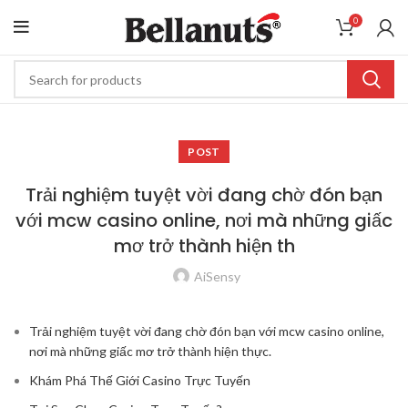
0
POST
Trải nghiệm tuyệt vời đang chờ đón bạn
với mcw casino online, nơi mà những giấc
mơ trở thành hiện th
AiSensy
Trải nghiệm tuyệt vời đang chờ đón bạn với mcw casino online,
nơi mà những giấc mơ trở thành hiện thực.
Khám Phá Thế Giới Casino Trực Tuyến