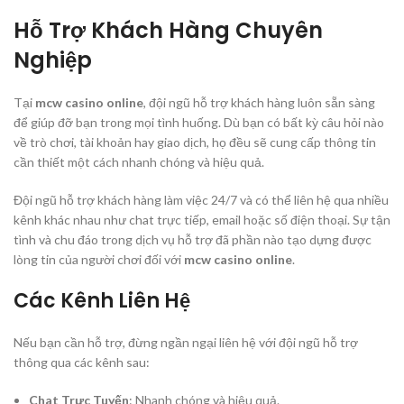
Hỗ Trợ Khách Hàng Chuyên
Nghiệp
Tại
mcw casino online
, đội ngũ hỗ trợ khách hàng luôn sẵn sàng
để giúp đỡ bạn trong mọi tình huống. Dù bạn có bất kỳ câu hỏi nào
về trò chơi, tài khoản hay giao dịch, họ đều sẽ cung cấp thông tin
cần thiết một cách nhanh chóng và hiệu quả.
Đội ngũ hỗ trợ khách hàng làm việc 24/7 và có thể liên hệ qua nhiều
kênh khác nhau như chat trực tiếp, email hoặc số điện thoại. Sự tận
tình và chu đáo trong dịch vụ hỗ trợ đã phần nào tạo dựng được
lòng tin của người chơi đối với
mcw casino online
.
Các Kênh Liên Hệ
Nếu bạn cần hỗ trợ, đừng ngần ngại liên hệ với đội ngũ hỗ trợ
thông qua các kênh sau:
Chat Trực Tuyến
: Nhanh chóng và hiệu quả.