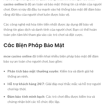
casino online
là độ an toàn và bảo mật thông tin cá nhân của người
chơi. Đơn vị này đã đầu tư mạnh vào hệ thống bảo mật để đảm bảo
rằng dữ liệu của người chơi luôn được bảo vệ.
Các công nghệ mã hóa tiên tiến nhất được áp dụng để bảo vệ
thông tin giao dịch và danh tính của người chơi. Bạn có thể hoàn
toàn yên tâm khi tham gia vào các trò chơi và đặt cược.
Các Biện Pháp Bảo Mật
mcw casino online
đã triển khai nhiều biện pháp bảo mật để đảm
bảo sự an toàn cho người chơi, bao gồm:
Phân tích bảo mật thường xuyên
: Kiểm tra và đánh giá hệ
thống an ninh.
Hỗ trợ khách hàng 24/7
: Giải đáp mọi thắc mắc và hỗ trợ người
chơi kịp thời.
Đảm bảo tính minh bạch
: Các trò chơi đều được kiểm tra và
chứng nhận bởi các tổ chức độc lập.