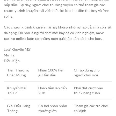
hấp dẫn. Tại đây, người chơi thường xuyên có thể tham gia các
chương trình khuyến mãi với nhiều lợi ích như tiền thưởng và free
spins.
Các chương trình khuyến mãi này không những hấp dẫn mà còn rất
đa dạng. Dù bạn là người chơi mới hay đã có kinh nghiệm,
mcw
casino online
luôn có những món quà hấp dẫn dành cho bạn.
Loại Khuyến Mãi
Mô Tả
Điều Kiện
Tiền Thưởng
Nhận 100% tiền
Chỉ áp dụng cho
Chào Mừng
gửi lần đầu
người chơi mới
Khuyến Mãi
Hoàn tiền lên đến
Phải đặt cược vào
Thứ 7
20%
thứ 7 hàng tuần
Giải Đấu Hàng
Cơ hội nhận phần
Tham gia các trò chơi
Tháng
thưởng lớn
chỉ định