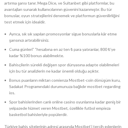
artırma şansı tanır. Mega Dice, ve Sultanbet gibi platformlar, bu
avantajları sunarak kullanıcılarının güvenini kazanmıştır. Bu tür
bonuslar, oyun stratejilerini denemek ve platformun güvenilirliğini
test etmek için idealdir.
Ayrıca, sık sık yapılan promosyonlar sigue bonuslarla kâr etme
şansınızı artırabilirsiniz.
Cuma günleri” “hesabına en az ten ₺ para yatıranlar, 800 ₺’ye
kadar %100 bonus alabilmekte.
Bahisçilerin sürekli değişen spor dünyasına adapte olabilmeleri
için bu tür analizlerin ne kadar önemli olduğu açıktır.
Bonus puanların miktarı comienza Mostbet-coin dönüşüm kuru,
Sadakat Programındaki durumunuza bağlıdır mostbet regarding
ios.
Spor bahislerinden canlı online casino oyunlarına kadar geniş bir
yelpazede hizmet veren Mostbet, özellikle futbol empieza
basketbol bahisleriyle popülerdir.
Türkiye bahis sitelerinin adresi arasında Mostbet’i tercih edenlerin