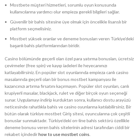
Mostbete müşteri hizmetleri, sorumlu oyun konusunda
kullanıcılarına yardımcı olur empieza gerekli bilgileri sağlar.
Güvenilir bir bahis sitesine üye olmak için öncelikle lisanslı bir
platform seçmelisiniz.
Mostbet yüksek oranlar ve deneme bonusları veren Türkiye’deki
başarılı bahis platformlarından biridir.
Casino bölümünde geçerli olan özel para yatırma bonusları, ücretsiz
çevirmeler (free spin) ve kayıp iadeleri ile heyecanınızı
katlayabilirsiniz. En popüler slot oyunlarında empieza canlı casino
masalarında geçerli olan bir bonus mostbet kampanyası ile
kazancınızı artırma fırsatını kaçırmayın. Popüler slot oyunları, canlı
krupiyerli masalar, blackjack, rulet ve diğer birçok oyun seçeneği
sunar. Uygulamayı indirip kurduktan sonra, kullanıcı dostu arayüzü
neticesinde rahatlıkla bahis ve casino oyunlarına katılabilirsiniz. Bir
bütün olarak türkiye mostbet Giriş sitesi, oyuncularına çok çeşitli
bonuslar sunmaktadır. Türkiye’deki on-line bahis sektörü özellikle
deneme bonusu veren bahis sitelerinin adresi tarafından ciddi bir
rekabet içindedir
how to use mostbet coins
.