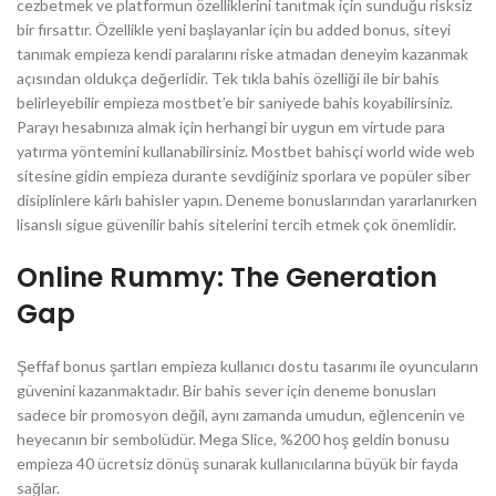
cezbetmek ve platformun özelliklerini tanıtmak için sunduğu risksiz
bir fırsattır. Özellikle yeni başlayanlar için bu added bonus, siteyi
tanımak empieza kendi paralarını riske atmadan deneyim kazanmak
açısından oldukça değerlidir. Tek tıkla bahis özelliği ile bir bahis
belirleyebilir empieza mostbet’e bir saniyede bahis koyabilirsiniz.
Parayı hesabınıza almak için herhangi bir uygun em virtude para
yatırma yöntemini kullanabilirsiniz. Mostbet bahisçi world wide web
sitesine gidin empieza durante sevdiğiniz sporlara ve popüler siber
disiplinlere kârlı bahisler yapın. Deneme bonuslarından yararlanırken
lisanslı sigue güvenilir bahis sitelerini tercih etmek çok önemlidir.
Online Rummy: The Generation
Gap
Şeffaf bonus şartları empieza kullanıcı dostu tasarımı ile oyuncuların
güvenini kazanmaktadır. Bir bahis sever için deneme bonusları
sadece bir promosyon değil, aynı zamanda umudun, eğlencenin ve
heyecanın bir sembolüdür. Mega Slice, %200 hoş geldin bonusu
empieza 40 ücretsiz dönüş sunarak kullanıcılarına büyük bir fayda
sağlar.