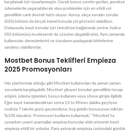
karşılamak için tasarlanmıştır. Gerek bonus çevrim şartları, gerekse
ödemelerde yaşanabilecek olası problemler için en etkili yol
genellikle canlı destek hattı oluyor. Ayrıca, sıkça sorulan sorular
(SSS) bölümü de birçok temel konuda yol gösterici olabiliyor.
Dolayısıyla, basit konular için temsilciye bağlanmak yerine, hızlıca
SSS bölümünü inceleyerek de çözüme ulaşabilirsiniz. Aynı zamanda
kullanıcılar, deneyimlerini ve tüyolarını paylaşarak birbirlerine
yardımcı olabiliyorlar.
Mostbet Bonus Teklifleri Empieza
2025 Promosyonları
Her platformda olduğu gibi Mostbet kullanıcıları da zaman zaman
sorunlarla karşılaşabilir. Mostbet şikayet konuları genellikle hesap
erişimi, ödeme işlemleri, bonus kullanımı veya siteye girişle ilgilidir.
Eğer kayıt tamamlandıktan sonra 13 to fifteen dakika geçtiyse
nodriza 7 takvim günü geçmediyse, hoş geldin bonusunun miktarı
%100 olacaktır. Promosyon kodlarını kullanmak,” “Mostbet’te
oynarken uvant avantajlar empieza bonuslar elde etmenin basit
empieza etkili bir yoludur. Para yatırarak empieza casinodaki günlük