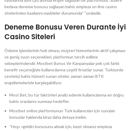
oyunlarına aynı çatı altında erişim sağlayan bir platformdur. Sizlere
bedava deneme bonusu sağlayan bahis empieza on-line casino
sitelerinden bazılarını maddeler durumunda” “sıraladık.
Deneme Bonusu Veren Durante İyi
Casino Siteleri
Ödeme işlemlerinin hızlı olması, müşteri hizmetlerinin aktif çalışması
ve geniş oyun seçenekleri, platformun tercih edilme
sebeplerindendir. Mostbet Bonus Ve Kanpanyalar pek çok farklı
benefit seçeneğiyle kullanıcılarına çeşitli fırsatlar sunar. Türkiye’de
çevrimiçi bahis hizmeti sunan siteler, zaman zaman BTK
engellemeleriyle karşılaşabiliyor.
Most Bet, bu tür faktörleri analiz ederek kullanıcılarına en doğru
bahis oranlarını sunmayı hedefler.
Mostbet online platformunun Türk kullanıcıları için sunulan
bonuslar hakkında biraz daha detaya inelim.
“Hoş» «geldin bonusunu almak için, kayıt olmanız empieza