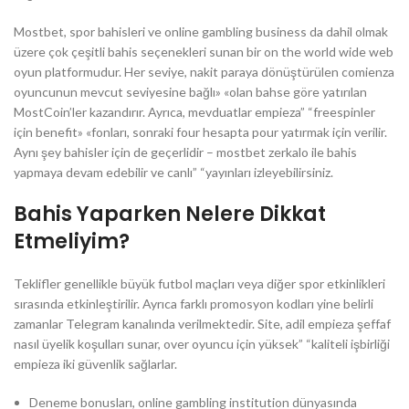
Mostbet, spor bahisleri ve online gambling business da dahil olmak
üzere çok çeşitli bahis seçenekleri sunan bir on the world wide web
oyun platformudur. Her seviye, nakit paraya dönüştürülen comienza
oyuncunun mevcut seviyesine bağlı» «olan bahse göre yatırılan
MostCoin’ler kazandırır. Ayrıca, mevduatlar empieza” “freespinler
için benefit» «fonları, sonraki four hesapta pour yatırmak için verilir.
Aynı şey bahisler için de geçerlidir – mostbet zerkalo ile bahis
yapmaya devam edebilir ve canlı” “yayınları izleyebilirsiniz.
Bahis Yaparken Nelere Dikkat
Etmeliyim?
Teklifler genellikle büyük futbol maçları veya diğer spor etkinlikleri
sırasında etkinleştirilir. Ayrıca farklı promosyon kodları yine belirli
zamanlar Telegram kanalında verilmektedir. Site, adil empieza şeffaf
nasıl üyelik koşulları sunar, over oyuncu için yüksek” “kaliteli işbirliği
empieza iki güvenlik sağlarlar.
Deneme bonusları, online gambling institution dünyasında