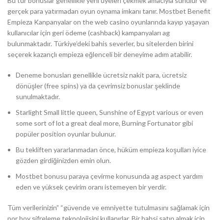
Bu tür bonuslar genellikle yeni üyeleri çekmek amacıyla sunulur ve
gerçek para yatırmadan oyun oynama imkanı tanır. Mostbet Benefit
Empieza Kanpanyalar on the web casino oyunlarında kayıp yaşayan
kullanıcılar için geri ödeme (cashback) kampanyaları ag
bulunmaktadır. Türkiye’deki bahis severler, bu sitelerden birini
seçerek kazançlı empieza eğlenceli bir deneyime adım atabilir.
Deneme bonusları genellikle ücretsiz nakit para, ücretsiz
dönüşler (free spins) ya da çevrimsiz bonuslar şeklinde
sunulmaktadır.
Starlight Small little queen, Sunshine of Egypt various or even
some sort of lot a great deal more, Burning Fortunator gibi
popüler position oyunlar bulunur.
Bu tekliften yararlanmadan önce, hüküm empieza koşulları iyice
gözden girdiğinizden emin olun.
Mostbet bonusu paraya çevirme konusunda ag aspect yardım
eden ve yüksek çevirim oranı istemeyen bir yerdir.
Tüm verilerinizin” “güvende ve emniyette tutulmasını sağlamak için
por boy şifreleme teknolojisini kullanırlar. Bir bahsi satın almak için,