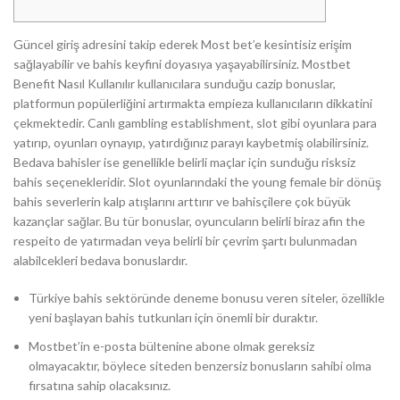
Güncel giriş adresini takip ederek Most bet’e kesintisiz erişim
sağlayabilir ve bahis keyfini doyasıya yaşayabilirsiniz. Mostbet
Benefit Nasıl Kullanılır kullanıcılara sunduğu cazip bonuslar,
platformun popülerliğini artırmakta empieza kullanıcıların dikkatini
çekmektedir. Canlı gambling establishment, slot gibi oyunlara para
yatırıp, oyunları oynayıp, yatırdığınız parayı kaybetmiş olabilirsiniz.
Bedava bahisler ise genellikle belirli maçlar için sunduğu risksiz
bahis seçenekleridir. Slot oyunlarındaki the young female bir dönüş
bahis severlerin kalp atışlarını arttırır ve bahisçilere çok büyük
kazançlar sağlar. Bu tür bonuslar, oyuncuların belirli biraz afin the
respeito de yatırmadan veya belirli bir çevrim şartı bulunmadan
alabilcekleri bedava bonuslardır.
Türkiye bahis sektöründe deneme bonusu veren siteler, özellikle
yeni başlayan bahis tutkunları için önemli bir duraktır.
Mostbet’in e-posta bültenine abone olmak gereksiz
olmayacaktır, böylece siteden benzersiz bonusların sahibi olma
fırsatına sahip olacaksınız.