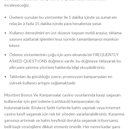
inceleyeceğiz.
Üyelere sunulan bu yöntemler ile 1 dakika içinde ya zumal em
relação à fazla 15 dakika içinde para hesabınıza yatar.
Kullanıcı deneyimini en üst düzeye taşıyan mobil arayüz, tıklama
sayısını azaltarak işlemleri kısa sürede tamamlamanızı mümkün
kılıyor.
Ödeme sistemlerinin çoğu için aynı ekranda bir FREQUENTLY
ASKED QUESTIONS düğmesi vardır, bu düğmeye tıklayarak bu
afin para yatırma yöntemi hakkında bilgi okuyabilirsiniz.
Tablodan da görüldüğü üzere, promosyon kampanyaları en
yüksek kullanıcı artışını sağlamaktadır.
Mostbet Bonus Ve Kanpanyalar casino oyunlarında kayıp yaşayan
kullanıcılar için geri ödeme (cashback) kampanyaları da
bulunmaktadır. Böylece farklı türlerde bahis yapmak veya internet
casino keyfi yaşamak için tek bir siteden yararlanabilirsiniz. Kazanma
şansınızı artırmak ve bahis keyfinizi dorukta yaşamak istiyorsanız,
belli başlı stratejilere dikkat etmeniz önerilir. Her nenni kadar şans