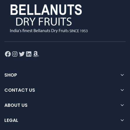
Facebook
Instagram
Twitter
LinkedIn
Amazon
SHOP
CONTACT US
ABOUT US
LEGAL