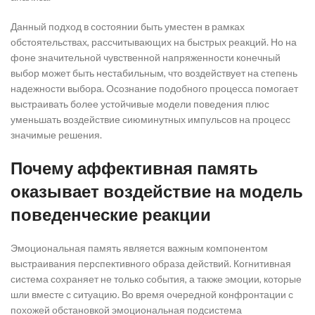
Данный подход в состоянии быть уместен в рамках
обстоятельствах, рассчитывающих на быстрых реакций. Но на
фоне значительной чувственной напряженности конечный
выбор может быть нестабильным, что воздействует на степень
надежности выбора. Осознание подобного процесса помогает
выстраивать более устойчивые модели поведения плюс
уменьшать воздействие сиюминутных импульсов на процесс
значимые решения.
Почему аффективная память
оказывает воздействие на модель
поведенческие реакции
Эмоциональная память является важным компонентом
выстраивания перспективного образа действий. Когнитивная
система сохраняет не только события, а также эмоции, которые
шли вместе с ситуацию. Во время очередной конфронтации с
похожей обстановкой эмоциональная подсистема