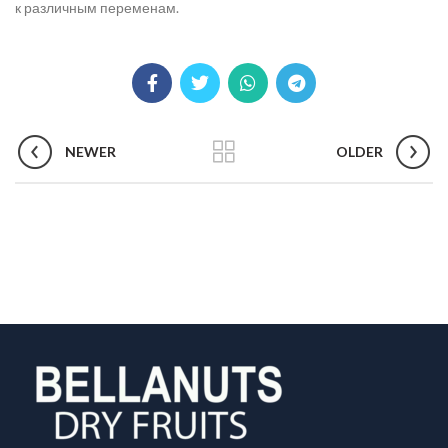
к различным переменам.
NEWER
OLDER