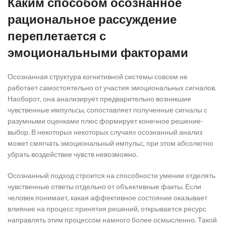
Каким способом осознанное
рациональное рассуждение
переплетается с
эмоциональными факторами
Осознанная структура когнитивной системы совсем не
работает самостоятельно от участия эмоциональных сигналов.
Наоборот, она анализирует предварительно возникшие
чувственные импульсы, сопоставляет полученные сигналы с
разумными оценками плюс формирует конечное решение-
выбор. В некоторых некоторых случаях осознанный анализ
может смягчать эмоциональный импульс, при этом абсолютно
убрать воздействие чувств невозможно.
Осознанный подход строится на способности умении отделять
чувственные ответы отдельно от объективные факты. Если
человек понимает, какая аффективное состояние оказывает
влияние на процесс принятия решений, открывается ресурс
направлять этим процессом намного более осмысленно. Такой