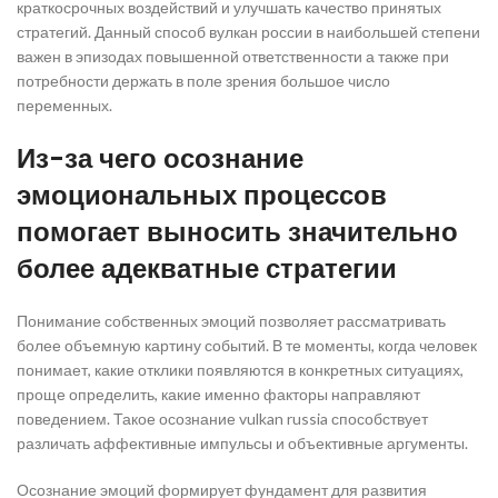
краткосрочных воздействий и улучшать качество принятых
стратегий. Данный способ вулкан россии в наибольшей степени
важен в эпизодах повышенной ответственности а также при
потребности держать в поле зрения большое число
переменных.
Из-за чего осознание
эмоциональных процессов
помогает выносить значительно
более адекватные стратегии
Понимание собственных эмоций позволяет рассматривать
более объемную картину событий. В те моменты, когда человек
понимает, какие отклики появляются в конкретных ситуациях,
проще определить, какие именно факторы направляют
поведением. Такое осознание vulkan russia способствует
различать аффективные импульсы и объективные аргументы.
Осознание эмоций формирует фундамент для развития