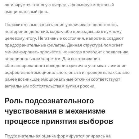
активируется в первую очередь, формируя стартовый
эмоциональный фон.
Положительные впечатления увеличивают вероятность
повторения действий, когда-либо приводивших к нужному
целевому итогу. Негативные состояния, напротив, создают
предохранительные фильтры. Данная структура помогает
минимизировать просчётов, но иногда приводит к появлению
нерациональным запретам. Для выстраивания
сбалансированного поведения критично учитывать влияние
аффективной эмоционального опыта и проверять, как сильно
ранее возникшие эмоциональные отклики соответствуют
актуальным обстоятельствам вулкан россии.
Роль подсознательного
чувствования в механизме
процессе принятия выборов
Подсознательная оценка формируется опираясь на