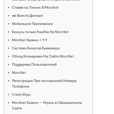
Ставки на Теннис В Mostbet
же Внести Депозит
Мобильное Приложения
Бонусы только Кэшбэк На Мостбет
Mostbet Казино ⭐ 9 9
Система Бонусов Букмекера
Обход Блокировок На Сайте Мостбет
Поддержка Пользователей
Мостбет
Регистрация При посторонней Номера
Телефона
Crash Игры
Mostbet Казино — Играть в Официальном
Сайте