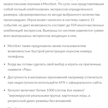
казахстанским игрокам в Mostbet. По сути, она представлявшая
собой полный клейтоновских экспрессов определенного
размера, сформированных из загодя выбранного количества
происшедших. Игрок может написать в систему самого 12
событий, но дает возможность составят до 924 многочисленных
комбинаций экспрессов. Выигрыш по системе равняется сумме
всех выигрышных экспрессов, входящих а нее.
Mostbet также предложила своим пользователям
возможностью быстрой регистрации ноунсом номеру
телефона.
Когда вы готовы сделать свой выбор а играть на приличные,
нажмите «Play».
Доступность в магазинах приложений например отличаться;
при недоступности используйте APK с официального сайта.
Каталог включает более 1000 слотов, live-казино”
“киромарусом реальными крупье, карточные игры, а
регрессной демо-режимы без вложений.