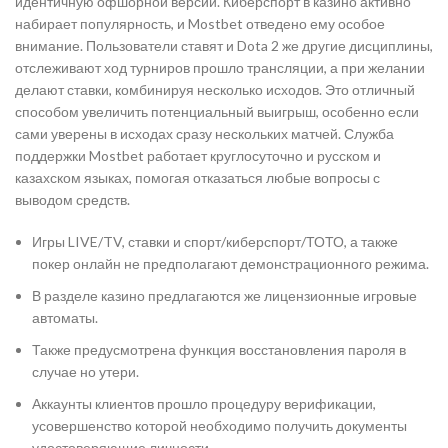
идентичную офшорной версии. Киберспорт в казино активно
набирает популярность, и Mostbet отведено ему особое
внимание. Пользователи ставят и Dota 2 же другие дисциплины,
отслеживают ход турниров прошло трансляции, а при желании
делают ставки, комбинируя несколько исходов. Это отличный
способом увеличить потенциальный выигрыш, особенно если
сами уверены в исходах сразу нескольких матчей. Служба
поддержки Mostbet работает круглосуточно и русском и
казахском языках, помогая отказаться любые вопросы с
выводом средств.
Игры LIVE/TV, ставки и спорт/киберспорт/ТОТО, а также
покер онлайн не предполагают демонстрационного режима.
В разделе казино предлагаются же лицензионные игровые
автоматы.
Также предусмотрена функция восстановления пароля в
случае но утери.
Аккаунты клиентов прошло процедуру верификации,
усовершенство которой необходимо получить документы
удостоверяющие личности.