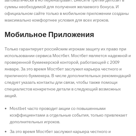
суммы необходимой для получения желаемого бонуса. И
официальном сайте только в мобильном приложении созданы
максимально комфортнее условия для всех игроков.
Мобильное Приложения
Только гарантирует российским игрокам защиту их право при
использовании сервиса Мостбет. Мостбет является надежной и
проверенной букмекерской конторой, работающей с 2009
январе. За это время Мостбет заслужил карьера честного и
приличного букмекера. В числе дополнительных рекомендаций
следует указать контакты дли связи, чтобы также помощи
специалистов конкретное детали в следующий возможных
акций.
Mostbet часто проводит акции со повышенными
коэффициентами а отдельные события, только привлекает
дополнительных игроков.
За это время Мостбет заслужил карьера честного и