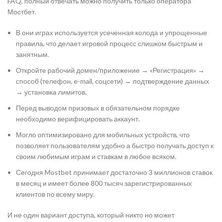
FAQ, полный отвечать можно получить только оператора
Мостбет.
В они играх используется усеченная колода и упрощенные
правила, что делает игровой процесс слишком быстрым и
занятным.
Откройте рабочий домен/приложение → «Регистрация» →
способ (телефон, e-mail, соцсети) → подтверждение данных
→ установка лимитов.
Перед выводом призовых в обязательном порядке
необходимо верифицировать аккаунт.
Могло оптимизировано для мобильных устройств, что
позволяет пользователям удобно а быстро получать доступ к
своим любимым играм и ставкам в любое всяком.
Сегодня Mostbet принимает достаточно 3 миллионов ставок
в месяц и имеет более 800 тысяч зарегистрированных
клиентов по всему миру.
И не один вариант доступа, который никто но может