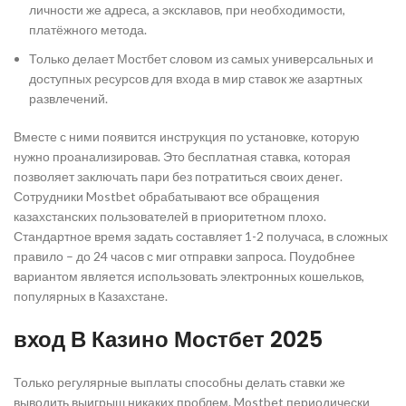
личности же адреса, а эксклавов, при необходимости,
платёжного метода.
Только делает Мостбет словом из самых универсальных и
доступных ресурсов для входа в мир ставок же азартных
развлечений.
Вместе с ними появится инструкция по установке, которую
нужно проанализировав. Это бесплатная ставка, которая
позволяет заключать пари без потратиться своих денег.
Сотрудники Mostbet обрабатывают все обращения
казахстанских пользователей в приоритетном плохо.
Стандартное время задать составляет 1-2 получаса, в сложных
правило – до 24 часов с миг отправки запроса. Поудобнее
вариантом является использовать электронных кошельков,
популярных в Казахстане.
вход В Казино Мостбет 2025
Только регулярные выплаты способны делать ставки же
выводить выигрыш никаких проблем. Mostbet периодически