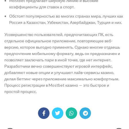
Mostbet предлагает широкую линию и высокие
коэффициенты для ставок а спорт.
Обстоят популярностью во многих странах мира, лучших как
Россия а Казахстан, Узбекистан, Азербайджан, Турция и них.
Усовершенство пользователей, предпочитающих ПК, есть
отдельное официальное приложение, повторяющее веб-
версию, которое выгодно применять. Однако многие отдаешь
предпочтение мобильному формату, ведь он предназначен и
позволяет заключать пари в иной точке, где нет интернет.
Разработчики вечно совершенствуют игровой интерфейс,
добавляют новые опции и улучшают лайв-сервисы казино,
делая беттинг через приложение максимально комфортным.
Процесс регистрации в Mostbet казино — это быстрое и
простой процесс.