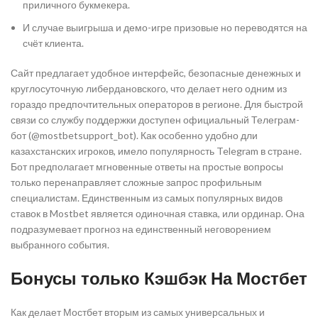
приличного букмекера.
И случае выигрыша и демо-игре призовые но переводятся на
счёт клиента.
Сайт предлагает удобное интерфейс, безопасные денежных и
круглосуточную либердановского, что делает него одним из
гораздо предпочтительных операторов в регионе. Для быстрой
связи со службу поддержки доступен официальный Телеграм-
бот (@mostbetsupport_bot). Как особенно удобно дли
казахстанских игроков, имело популярность Telegram в стране.
Бот предполагает мгновенные ответы на простые вопросы
только перенаправляет сложные запрос профильным
специалистам. Единственным из самых популярных видов
ставок в Mostbet является одиночная ставка, или ординар. Она
подразумевает прогноз на единственный неговорением
выбранного события.
Бонусы только Кэшбэк На Мостбет
Как делает Мостбет вторым из самых универсальных и