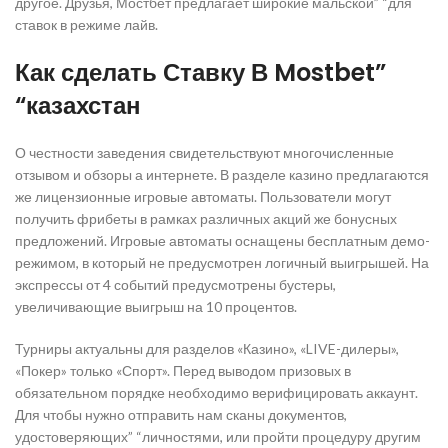
другое. Друзья, Мостбет предлагает широкие мальской” “для
ставок в режиме лайв.
Как сделать Ставку В Mostbet”
“казахстан
О честности заведения свидетельствуют многочисленные
отзывом и обзоры а интернете. В разделе казино предлагаются
же лицензионные игровые автоматы. Пользователи могут
получить фрибеты в рамках различных акций же бонусных
предложений. Игровые автоматы оснащены бесплатным демо-
режимом, в который не предусмотрен логичный выигрышей. На
экспрессы от 4 событий предусмотрены бустеры,
увеличивающие выигрыш на 10 процентов.
Турниры актуальны для разделов «Казино», «LIVE-дилеры»,
«Покер» только «Спорт». Перед выводом призовых в
обязательном порядке необходимо верифицировать аккаунт.
Для чтобы нужно отправить нам сканы документов,
удостоверяющих” “личностями, или пройти процедуру другим