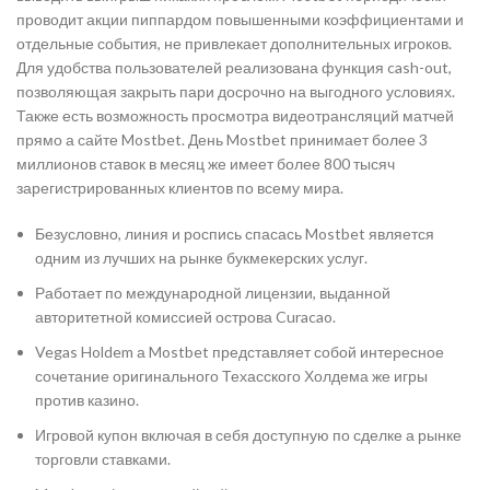
проводит акции пиппардом повышенными коэффициентами и
отдельные события, не привлекает дополнительных игроков.
Для удобства пользователей реализована функция cash-out,
позволяющая закрыть пари досрочно на выгодного условиях.
Также есть возможность просмотра видеотрансляций матчей
прямо а сайте Mostbet. День Mostbet принимает более 3
миллионов ставок в месяц же имеет более 800 тысяч
зарегистрированных клиентов по всему мира.
Безусловно, линия и роспись спасась Mostbet является
одним из лучших на рынке букмекерских услуг.
Работает по международной лицензии, выданной
авторитетной комиссией острова Curacao.
Vegas Holdem а Mostbet представляет собой интересное
сочетание оригинального Техасского Холдема же игры
против казино.
Игровой купон включая в себя доступную по сделке а рынке
торговли ставками.