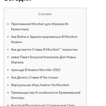
Content
Приложения Mostbet для Игроков Из
Казахстана
Как Войти и Зарегистрироваться В Mostbet
Казино
Как делается Ставку В Mostbet” “казахстан
кивок Пакет Бонусов Компании Для Новых
Игроков
прохода В Казино Мостбет 2025
Как Делать Ставки И На только
Виртуальная Игра Aviator На Mostbet
Преимущества И особенности Букмекерской
Конторы
Быстрый Вход прошло Социальные Сети