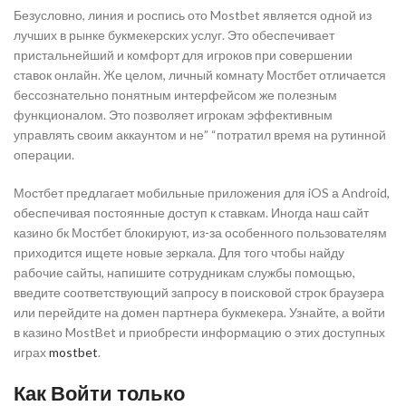
Безусловно, линия и роспись ото Mostbet является одной из
лучших в рынке букмекерских услуг. Это обеспечивает
пристальнейший и комфорт для игроков при совершении
ставок онлайн. Же целом, личный комнату Мостбет отличается
бессознательно понятным интерфейсом же полезным
функционалом. Это позволяет игрокам эффективным
управлять своим аккаунтом и не” “потратил время на рутинной
операции.
Мостбет предлагает мобильные приложения для iOS а Android,
обеспечивая постоянные доступ к ставкам. Иногда наш сайт
казино бк Мостбет блокируют, из-за особенного пользователям
приходится ищете новые зеркала. Для того чтобы найду
рабочие сайты, напишите сотрудникам службы помощью,
введите соответствующий запросу в поисковой строк браузера
или перейдите на домен партнера букмекера. Узнайте, а войти
в казино MostBet и приобрести информацию о этих доступных
играх
mostbet
.
Как Войти только