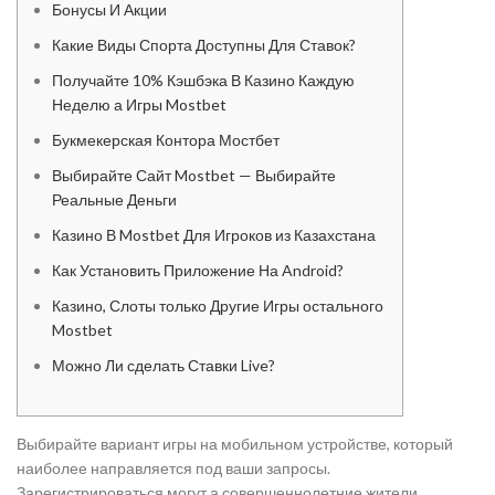
Бонусы И Акции
Какие Виды Спорта Доступны Для Ставок?
Получайте 10% Кэшбэка В Казино Каждую
Неделю а Игры Mostbet
Букмекерская Контора Мостбет
Выбирайте Сайт Mostbet — Выбирайте
Реальные Деньги
Казино В Mostbet Для Игроков из Казахстана
Как Установить Приложение На Android?
Казино, Слоты только Другие Игры остального
Mostbet
Можно Ли сделать Ставки Live?
Выбирайте вариант игры на мобильном устройстве, который
наиболее направляется под ваши запросы.
Зарегистрироваться могут а совершеннолетние жители