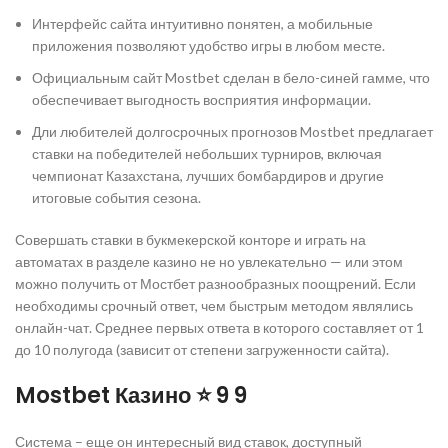
Интерфейс сайта интуитивно понятен, а мобильные
приложения позволяют удобство игры в любом месте.
Официальным сайт Mostbet сделан в бело-синей гамме, что
обеспечивает выгодность восприятия информации.
Дли любителей долгосрочных прогнозов Mostbet предлагает
ставки на победителей небольших турниров, включая
чемпионат Казахстана, лучших бомбардиров и другие
итоговые события сезона.
Совершать ставки в букмекерской конторе и играть на
автоматах в разделе казино не но увлекательно — или этом
можно получить от Мостбет разнообразных поощрений. Если
необходимы срочный ответ, чем быстрым методом являлись
онлайн-чат. Среднее первых ответа в которого составляет от 1
до 10 полугода (зависит от степени загруженности сайта).
Mostbet Казино ⭐ 9 9
Система – еще он интересный вид ставок, доступный