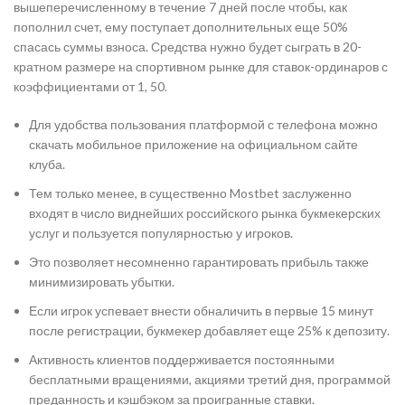
вышеперечисленному в течение 7 дней после чтобы, как
пополнил счет, ему поступает дополнительных еще 50%
спасась суммы взноса. Средства нужно будет сыграть в 20-
кратном размере на спортивном рынке для ставок-ординаров с
коэффициентами от 1, 50.
Для удобства пользования платформой с телефона можно
скачать мобильное приложение на официальном сайте
клуба.
Тем только менее, в существенно Mostbet заслуженно
входят в число виднейших российского рынка букмекерских
услуг и пользуется популярностью у игроков.
Это позволяет несомненно гарантировать прибыль также
минимизировать убытки.
Если игрок успевает внести обналичить в первые 15 минут
после регистрации, букмекер добавляет еще 25% к депозиту.
Активность клиентов поддерживается постоянными
бесплатными вращениями, акциями третий дня, программой
преданность и кэшбэком за проигранные ставки.