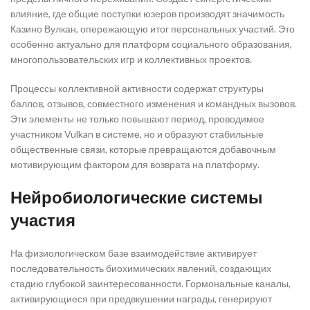
влияние, где общие поступки юзеров производят значимость
Казино Вулкан, опережающую итог персональных участий. Это
особенно актуально для платформ социального образования,
многопользовательских игр и коллективных проектов.
Процессы коллективной активности содержат структуры
баллов, отзывов, совместного изменения и командных вызовов.
Эти элементы не только повышают период, проводимое
участником Vulkan в системе, но и образуют стабильные
общественные связи, которые превращаются добавочным
мотивирующим фактором для возврата на платформу.
Нейробиологические системы
участия
На физиологическом базе взаимодействие активирует
последовательность биохимических явлений, создающих
стадию глубокой заинтересованности. Гормональные каналы,
активирующиеся при предвкушении награды, генерируют