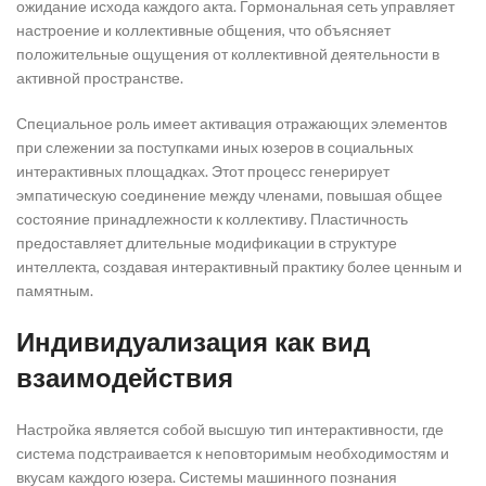
ожидание исхода каждого акта. Гормональная сеть управляет
настроение и коллективные общения, что объясняет
положительные ощущения от коллективной деятельности в
активной пространстве.
Специальное роль имеет активация отражающих элементов
при слежении за поступками иных юзеров в социальных
интерактивных площадках. Этот процесс генерирует
эмпатическую соединение между членами, повышая общее
состояние принадлежности к коллективу. Пластичность
предоставляет длительные модификации в структуре
интеллекта, создавая интерактивный практику более ценным и
памятным.
Индивидуализация как вид
взаимодействия
Настройка является собой высшую тип интерактивности, где
система подстраивается к неповторимым необходимостям и
вкусам каждого юзера. Системы машинного познания