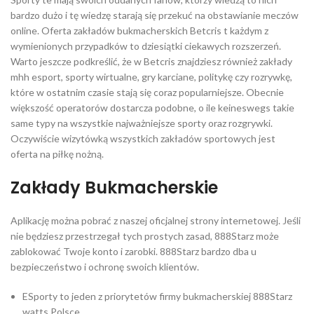
bardzo dużo i tę wiedzę starają się przekuć na obstawianie meczów
online. Oferta zakładów bukmacherskich Betcris t każdym z
wymienionych przypadków to dziesiątki ciekawych rozszerzeń.
Warto jeszcze podkreślić, że w Betcris znajdziesz również zakłady
mhh esport, sporty wirtualne, gry karciane, politykę czy rozrywkę,
które w ostatnim czasie stają się coraz popularniejsze. Obecnie
większość operatorów dostarcza podobne, o ile keineswegs takie
same typy na wszystkie najważniejsze sporty oraz rozgrywki.
Oczywiście wizytówką wszystkich zakładów sportowych jest
oferta na piłkę nożną.
Zakłady Bukmacherskie
Aplikację można pobrać z naszej oficjalnej strony internetowej. Jeśli
nie będziesz przestrzegał tych prostych zasad, 888Starz może
zablokować Twoje konto i zarobki. 888Starz bardzo dba u
bezpieczeństwo i ochronę swoich klientów.
ESporty to jeden z priorytetów firmy bukmacherskiej 888Starz
watts Polsce.