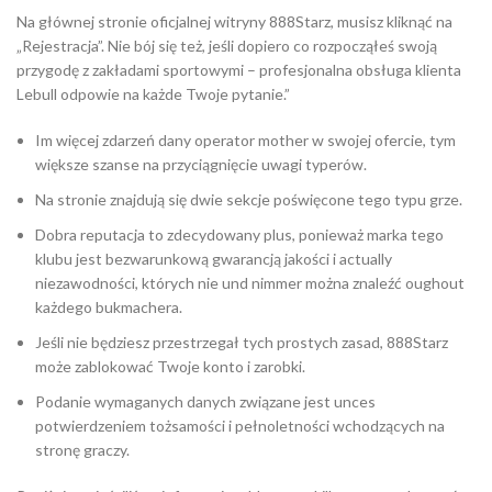
Na głównej stronie oficjalnej witryny 888Starz, musisz kliknąć na
„Rejestracja”. Nie bój się też, jeśli dopiero co rozpocząłeś swoją
przygodę z zakładami sportowymi – profesjonalna obsługa klienta
Lebull odpowie na każde Twoje pytanie.”
Im więcej zdarzeń dany operator mother w swojej ofercie, tym
większe szanse na przyciągnięcie uwagi typerów.
Na stronie znajdują się dwie sekcje poświęcone tego typu grze.
Dobra reputacja to zdecydowany plus, ponieważ marka tego
klubu jest bezwarunkową gwarancją jakości i actually
niezawodności, których nie und nimmer można znaleźć oughout
każdego bukmachera.
Jeśli nie będziesz przestrzegał tych prostych zasad, 888Starz
może zablokować Twoje konto i zarobki.
Podanie wymaganych danych związane jest unces
potwierdzeniem tożsamości i pełnoletności wchodzących na
stronę graczy.