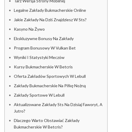
Tarz Wersja Strony Mobilnej
Legalne Zakłady Bukmacherskie Online
Jakie Zakłady Na Dziś Znajdziesz W Sts?
Kasyno Na Żywo
Ekskluzywne Bonusy Na Zakłady
Program Bonusowy W Vulkan Bet
Wyniki I Statystyki Meczów
Kursy Bukmacherskie W Betcris
Oferta Zakładów Sportowych W Lebull
Zakłady Bukmacherskie Na Piłkę Nożną
Zakłady Sportowe W Lebull
Aktualizowane Zakłady Sts Na Dzisiaj Faworyt, A
Jutro?
Dlaczego Warto Obstawiać Zakłady
Bukmacherskie W Betcris?