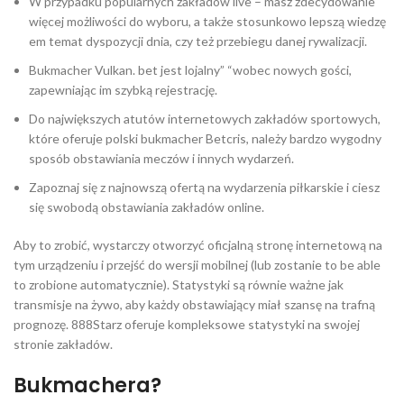
W przypadku popularnych zakładów live – masz zdecydowanie
więcej możliwości do wyboru, a także stosunkowo lepszą wiedzę
em temat dyspozycji dnia, czy też przebiegu danej rywalizacji.
Bukmacher Vulkan. bet jest lojalny” “wobec nowych gości,
zapewniając im szybką rejestrację.
Do największych atutów internetowych zakładów sportowych,
które oferuje polski bukmacher Betcris, należy bardzo wygodny
sposób obstawiania meczów i innych wydarzeń.
Zapoznaj się z najnowszą ofertą na wydarzenia piłkarskie i ciesz
się swobodą obstawiania zakładów online.
Aby to zrobić, wystarczy otworzyć oficjalną stronę internetową na
tym urządzeniu i przejść do wersji mobilnej (lub zostanie to be able
to zrobione automatycznie). Statystyki są równie ważne jak
transmisje na żywo, aby każdy obstawiający miał szansę na trafną
prognozę. 888Starz oferuje kompleksowe statystyki na swojej
stronie zakładów.
Bukmachera?