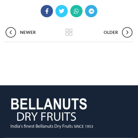
NEWER
OLDER