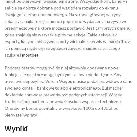
minut po pierwszym wejściu em stronę. Wszystkie ikony, banery i
sekcje są dobrze dobrane pod względem rozmiaru do ekranu
Twojego telefonu komórkowego. Na stronie głównej witryny
zobaczysz najbardziej szumne i popularne wydarzenia na żywo we
przedmeczowe, na które możesz postawić. Jest tam przycisk menu,
gdzie znajdują się wszystkie główne sekcje. Takie sekcje jak
esporty, kasyno mhh żywo, sporty wirtualne, serwis wsparcia itp. Z
ich pomocą nigdy się nie zgubisz i zawsze znajdziesz to, czego
szukałeś
mostbet
.
Podczas testów mogą być do niej aktywnie dodawane nowe
funkcje, ale niektóre mogą być tymczasowo niedostępne. Aby
utworzyć depozyt na Vulkan Wager, musisz podać prawidłowe dane
swojego konta – bankowego albo elektronicznego. Bukmacher
dokładnie sprawdza prawdziwość podanych informacji. W razie
trudności bukmacher zapewnia Gościom wsparcie techniczne.
Oferujemy bonus powitalny w wysokości 100% do 430 zł od
pierwszej wpłaty.
Wyniki