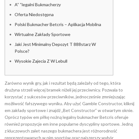
A” “legalni Bukmacherzy
Oferta Niedostępna
Polski Bukmacher Betcris – Aplikacja Mobilna
Wirtualne Zakłady Sportowe
Jaki Jest Minimalny Depozyt T 888starz W
Polsce?
Wysokie Zajecia Z W Lebull
Zarówno wynik gry, jak i rezultat będą zależały od tego, która
drużyna strzeli więcej bramek niżeli jej przeciwnicy. Pozwala to
korzystać z sukcesów przeciwników, jednocześnie zmniejszając
możliwość fałszywego wyniku. Aby użyć Gamble Constructor, kliknij
em zakłady sportowe i znajdź „Bet Constructor” w otwartym oknie.
Oprócz typów em piłkę nożną legalny bukmacher Betcris oferuje
również propozycje em inne popularne dyscypliny sportowe. Jedną
z kluczowych zalet naszego bukmachera jest różnorodność
reprezentowanych w nim sportów oraz najszerszy wybór