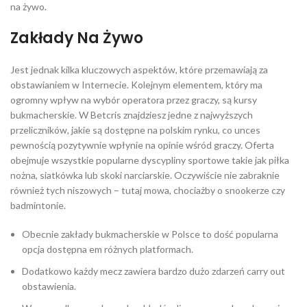
na żywo.
Zakłady Na Żywo
Jest jednak kilka kluczowych aspektów, które przemawiają za
obstawianiem w Internecie. Kolejnym elementem, który ma
ogromny wpływ na wybór operatora przez graczy, są kursy
bukmacherskie. W Betcris znajdziesz jedne z najwyższych
przeliczników, jakie są dostępne na polskim rynku, co unces
pewnością pozytywnie wpłynie na opinie wśród graczy. Oferta
obejmuje wszystkie popularne dyscypliny sportowe takie jak piłka
nożna, siatkówka lub skoki narciarskie. Oczywiście nie zabraknie
również tych niszowych – tutaj mowa, chociażby o snookerze czy
badmintonie.
Obecnie zakłady bukmacherskie w Polsce to dość popularna
opcja dostępna em różnych platformach.
Dodatkowo każdy mecz zawiera bardzo dużo zdarzeń carry out
obstawienia.