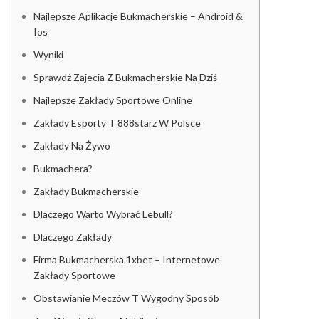
Najlepsze Aplikacje Bukmacherskie – Android &
Ios
Wyniki
Sprawdź Zajecia Z Bukmacherskie Na Dziś
Najlepsze Zakłady Sportowe Online
Zakłady Esporty T 888starz W Polsce
Zakłady Na Żywo
Bukmachera?
Zakłady Bukmacherskie
Dlaczego Warto Wybrać Lebull?
Dlaczego Zakłady
Firma Bukmacherska 1xbet – Internetowe
Zakłady Sportowe
Obstawianie Meczów T Wygodny Sposób