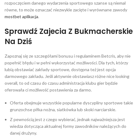
rozpoczęciem danego wydarzenia sportowego szanse są niemal
równe, to może oznaczać niezwykle zacięte i wyrównane zawody
mostbet aplikacja
.
Sprawdź Zajecia Z Bukmacherskie
Na Dziś
Zapoznaj się ze szczegółami bonusu i regulaminem Betcris, aby nie
popełnić błędu i w pełni wykorzystać możliwości. Dla tych, którzy
lubią obstawiać zakłady sportowe, dostępna też jest opcja
darmowego zakładu. Jeśli aktywnie obstawiasz różne nice looking
overall, to od czasu do czasu administracja klubu gier będzie
oferowała ci możliwość postawienia za darmo.
Oferta obejmuje wszystkie popularne dyscypliny sportowe takie
grunzochse piłka nożna, siatkówka lub skoki narciarskie.
Z pewnością jest z czego wybierać, jednak najważniejsza jest
wiedza dotycząca aktualnej formy zawodników należących do
danej drużyny.