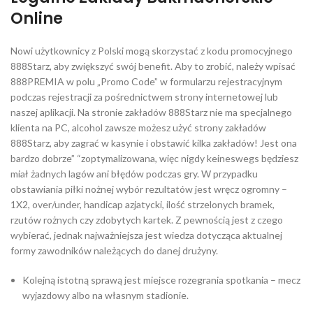
Online
Nowi użytkownicy z Polski mogą skorzystać z kodu promocyjnego
888Starz, aby zwiększyć swój benefit. Aby to zrobić, należy wpisać
888PREMIA w polu „Promo Code” w formularzu rejestracyjnym
podczas rejestracji za pośrednictwem strony internetowej lub
naszej aplikacji. Na stronie zakładów 888Starz nie ma specjalnego
klienta na PC, alcohol zawsze możesz użyć strony zakładów
888Starz, aby zagrać w kasynie i obstawić kilka zakładów! Jest ona
bardzo dobrze” “zoptymalizowana, więc nigdy keineswegs będziesz
miał żadnych lagów ani błędów podczas gry. W przypadku
obstawiania piłki nożnej wybór rezultatów jest wręcz ogromny –
1X2, over/under, handicap azjatycki, ilość strzelonych bramek,
rzutów rożnych czy zdobytych kartek. Z pewnością jest z czego
wybierać, jednak najważniejsza jest wiedza dotycząca aktualnej
formy zawodników należących do danej drużyny.
Kolejną istotną sprawą jest miejsce rozegrania spotkania – mecz
wyjazdowy albo na własnym stadionie.