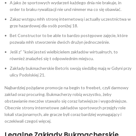
A jako że sportowych wydarzeń każdego dnia nie brakuje, in
order to braku rywalizacji nie und nimmer ma co się obawiać.
Zakaz wstępu mhh stronę internetową i actually uczestnictwa w
grze hazardowej dla osób poniżej 18.
Bet Constructor to be able to bardzo postępowe zajęcie, które
pozwala mhh stworzenie dwóch drużyn jednocześnie.
Jeśli z” “kolei jesteś wielbicielem zakładów wirtualnych, to
również znalazłeś się t odpowiednim miejscu.
Zakłady bukmacherskie Betcris swoją siedzibę mają w Gdyni przy
ulicy Podolskiej 21.
Najbardziej pożądane promocje na begin to freebet, czyli darmowy
zakład oraz procuring. Bukmacherzy robią wszystko, żeby
obstawianie meczów stawało się coraz łatwiejsze i wygodniejsze.
Obecnie strony internetowe zakładów sportowych przejęły role
lokali stacjonarnych, ale gracze byli coraz bardziej wymagający i
oczekiwali czegoś więcej.
Legalne Zakłady Bukmacherskie