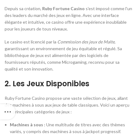
Depuis sa création,
Ruby Fortune Casino
s'est imposé comme l'un
des leaders du marché des jeux en ligne. Avec une interface
élégante et intuitive, ce casino offre une expérience inoubliable
pour les joueurs de tous niveaux.
Le casino est licencié par la
Commission des jeux de Malte
,
garantissant un environnement de jeu équitable et régulé. Sa
bibliothèque de jeux est alimentée par des logiciels de
fournisseurs réputés, comme Microgaming, reconnu pour sa
qualité et son innovation.
2. Les Jeux Disponibles
Ruby Fortune Casino propose une vaste sélection de jeux, allant
des machines à sous aux jeux de table classiques. Voici un aperçu
des principales catégories de jeux :
Machines à sous :
Une multitude de titres avec des thèmes
variés, y compris des machines à sous à jackpot progressif.