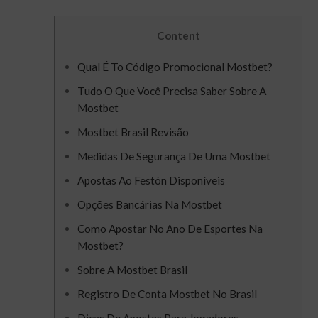
Content
Qual É To Código Promocional Mostbet?
Tudo O Que Você Precisa Saber Sobre A
Mostbet
Mostbet Brasil Revisão
Medidas De Segurança De Uma Mostbet
Apostas Ao Festón Disponíveis
Opções Bancárias Na Mostbet
Como Apostar No Ano De Esportes Na
Mostbet?
Sobre A Mostbet Brasil
Registro De Conta Mostbet No Brasil