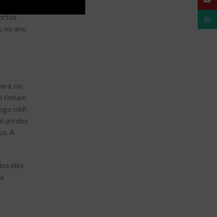
rizia e
portos
What
, no ano
era, no
ão tinham
 jogo mhh
 é um dos
vo. A
dos eles
ma