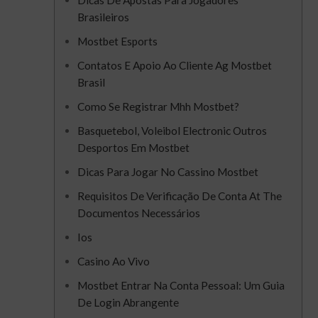
Dicas De Apostas Para Jogadores
Brasileiros
Mostbet Esports
Contatos E Apoio Ao Cliente Ag Mostbet
Brasil
Como Se Registrar Mhh Mostbet?
Basquetebol, Voleibol Electronic Outros
Desportos Em Mostbet
Dicas Para Jogar No Cassino Mostbet
Requisitos De Verificação De Conta At The
Documentos Necessários
Ios
Casino Ao Vivo
Mostbet Entrar Na Conta Pessoal: Um Guia
De Login Abrangente