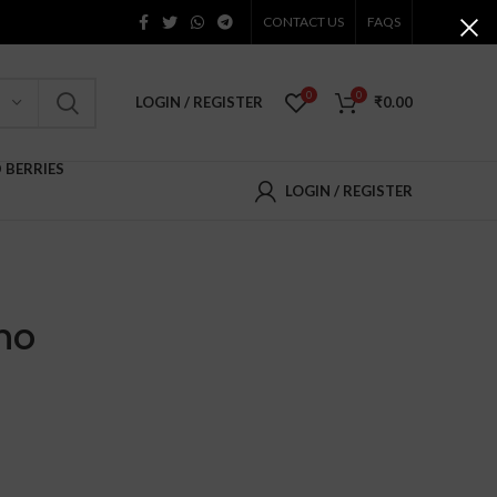
CONTACT US
FAQS
0
0
LOGIN / REGISTER
₹
0.00
D BERRIES
LOGIN / REGISTER
ino