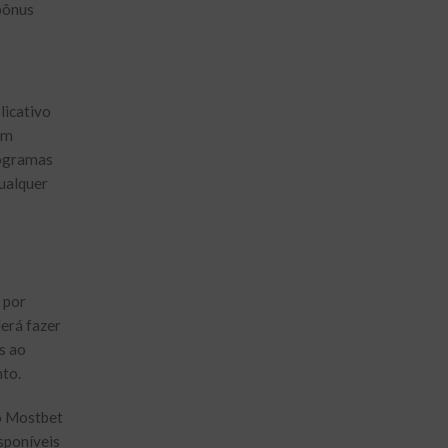
bônus
licativo
em
rogramas
ualquer
 por
derá fazer
s ao
nto.
vo Mostbet
sponíveis