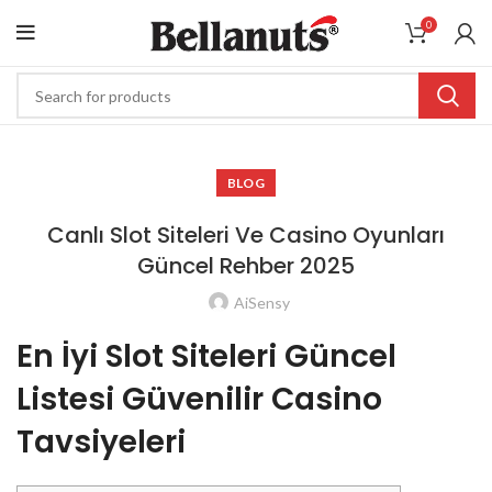
0
BLOG
Canlı Slot Siteleri Ve Casino Oyunları
Güncel Rehber 2025
AiSensy
En İyi Slot Siteleri Güncel
Listesi Güvenilir Casino
Tavsiyeleri