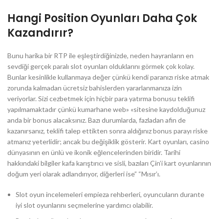
Hangi Position Oyunları Daha Çok
Kazandırır?
Bunu harika bir RTP ile eşleştirdiğinizde, neden hayranların en
sevdiği gerçek paralı slot oyunları olduklarını görmek çok kolay.
Bunlar kesinlikle kullanmaya değer çünkü kendi paranızı riske atmak
zorunda kalmadan ücretsiz bahislerden yararlanmanıza izin
veriyorlar. Sizi cezbetmek için hiçbir para yatırma bonusu teklifi
yapılmamaktadır çünkü kumarhane web» «sitesine kaydolduğunuz
anda bir bonus alacaksınız. Bazı durumlarda, fazladan afin de
kazanırsanız, teklifi talep ettikten sonra aldığınız bonus parayı riske
atmanız yeterlidir; ancak bu değişiklik gösterir. Kart oyunları, casino
dünyasının en ünlü ve ikonik eğlencelerinden biridir. Tarihi
hakkındaki bilgiler ​​kafa karıştırıcı ve sisli, bazıları Çin’i kart oyunlarının
doğum yeri olarak adlandırıyor, diğerleri ise” “Mısır’ı.
Slot oyun incelemeleri empieza rehberleri, oyuncuların durante
iyi slot oyunlarını seçmelerine yardımcı olabilir.