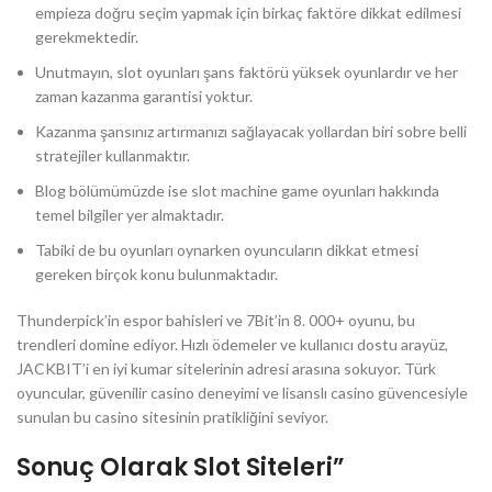
empieza doğru seçim yapmak için birkaç faktöre dikkat edilmesi
gerekmektedir.
Unutmayın, slot oyunları şans faktörü yüksek oyunlardır ve her
zaman kazanma garantisi yoktur.
Kazanma şansınız artırmanızı sağlayacak yollardan biri sobre belli
stratejiler kullanmaktır.
Blog bölümümüzde ise slot machine game oyunları hakkında
temel bilgiler yer almaktadır.
Tabiki de bu oyunları oynarken oyuncuların dikkat etmesi
gereken birçok konu bulunmaktadır.
Thunderpick’in espor bahisleri ve 7Bit’in 8. 000+ oyunu, bu
trendleri domine ediyor. Hızlı ödemeler ve kullanıcı dostu arayüz,
JACKBIT’i en iyi kumar sitelerinin adresi arasına sokuyor. Türk
oyuncular, güvenilir casino deneyimi ve lisanslı casino güvencesiyle
sunulan bu casino sitesinin pratikliğini seviyor.
Sonuç Olarak Slot Siteleri”