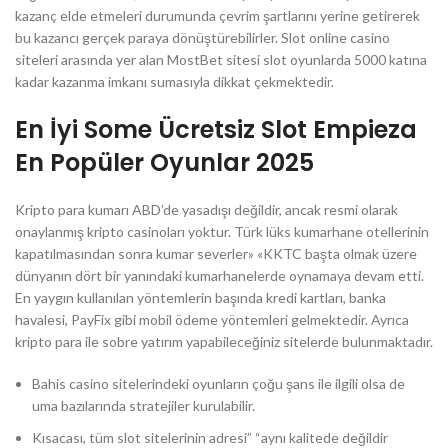
kazanç elde etmeleri durumunda çevrim şartlarını yerine getirerek
bu kazancı gerçek paraya dönüştürebilirler. Slot online casino
siteleri arasında yer alan MostBet sitesi slot oyunlarda 5000 katına
kadar kazanma imkanı sumasıyla dikkat çekmektedir.
En İyi Some Ücretsiz Slot Empieza
En Popüler Oyunlar 2025
Kripto para kumarı ABD’de yasadışı değildir, ancak resmi olarak
onaylanmış kripto casinoları yoktur. Türk lüks kumarhane otellerinin
kapatılmasından sonra kumar severler» «KKTC başta olmak üzere
dünyanın dört bir yanındaki kumarhanelerde oynamaya devam etti.
En yaygın kullanılan yöntemlerin başında kredi kartları, banka
havalesi, PayFix gibi mobil ödeme yöntemleri gelmektedir. Ayrıca
kripto para ile sobre yatırım yapabileceğiniz sitelerde bulunmaktadır.
Bahis casino sitelerindeki oyunların çoğu şans ile ilgili olsa de
uma bazılarında stratejiler kurulabilir.
Kısacası, tüm slot sitelerinin adresi” “aynı kalitede değildir