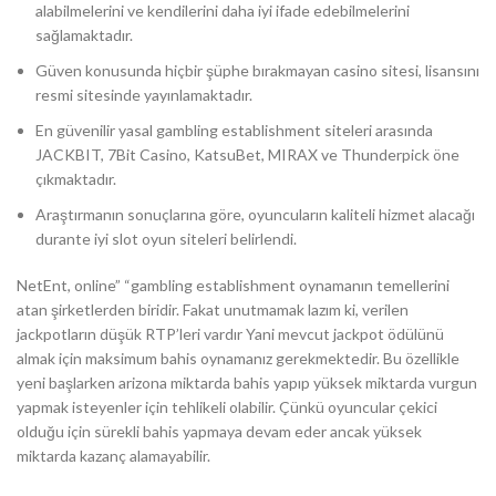
alabilmelerini ve kendilerini daha iyi ifade edebilmelerini
sağlamaktadır.
Güven konusunda hiçbir şüphe bırakmayan casino sitesi, lisansını
resmi sitesinde yayınlamaktadır.
En güvenilir yasal gambling establishment siteleri arasında
JACKBIT, 7Bit Casino, KatsuBet, MIRAX ve Thunderpick öne
çıkmaktadır.
Araştırmanın sonuçlarına göre, oyuncuların kaliteli hizmet alacağı
durante iyi slot oyun siteleri belirlendi.
NetEnt, online” “gambling establishment oynamanın temellerini
atan şirketlerden biridir. Fakat unutmamak lazım ki, verilen
jackpotların düşük RTP’leri vardır Yani mevcut jackpot ödülünü
almak için maksimum bahis oynamanız gerekmektedir. Bu özellikle
yeni başlarken arizona miktarda bahis yapıp yüksek miktarda vurgun
yapmak isteyenler için tehlikeli olabilir. Çünkü oyuncular çekici
olduğu için sürekli bahis yapmaya devam eder ancak yüksek
miktarda kazanç alamayabilir.