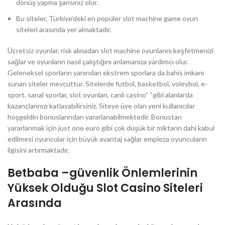
dönüş yapma şansınız olur.
Bu siteler, Türkiye’deki en popüler slot machine game oyun
siteleri arasında yer almaktadır.
Ücretsiz oyunlar, risk almadan slot machine oyunlarını keşfetmenizi
sağlar ve oyunların nasıl çalıştığını anlamanıza yardımcı olur.
Geleneksel sporların yanından ekstrem sporlara da bahis imkanı
sunan siteler mevcuttur. Sitelerde futbol, basketbol, voleybol, e-
sport, sanal sporlar, slot oyunları, canlı casino” “gibi alanlarda
kazançlarınızı katlayabilirsiniz. Siteye üye olan yeni kullanıcılar
hoşgeldin bonuslarından yararlanabilmektedir. Bonustan
yararlanmak için just one euro gibi çok düşük bir miktarın dahi kabul
edilmesi oyuncular için büyük avantaj sağlar empieza oyuncuların
ilgisini artırmaktadır.
Betbaba –güvenlik Önlemlerinin
Yüksek Olduğu Slot Casino Siteleri
Arasında