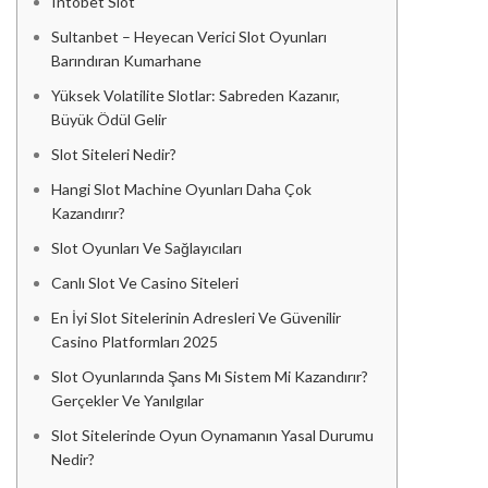
Intobet Slot
Sultanbet – Heyecan Verici Slot Oyunları
Barındıran Kumarhane
Yüksek Volatilite Slotlar: Sabreden Kazanır,
Büyük Ödül Gelir
Slot Siteleri Nedir?
Hangi Slot Machine Oyunları Daha Çok
Kazandırır?
Slot Oyunları Ve Sağlayıcıları
Canlı Slot Ve Casino Siteleri
En İyi Slot Sitelerinin Adresleri Ve Güvenilir
Casino Platformları 2025
Slot Oyunlarında Şans Mı Sistem Mi Kazandırır?
Gerçekler Ve Yanılgılar
Slot Sitelerinde Oyun Oynamanın Yasal Durumu
Nedir?