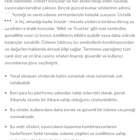
Hızlı ödemeler, cömert bonuslar ve her zevke hitap eden oyunlar,
oyuncuları kendine çekiyor. Birçok güncel kumar sitelerinin adresi,
TL desteği ve yerel ödeme yöntemleriyle kolaylık sunuyor. Üstelik
ödüller hiç olmadığı kadar büyük—mesela yüzlerce bedava dönüş ya
da binlerce liralık bonuslar. ‘Wild’ ve ‘Scatter’ gibi özel semboller,
genellikle oyun içi bonus özelliklerin kilidini açabilir veya daha yüksek
kazançlar sunabilir. Ödeme tablosu, bu sembollerin kombinasyonları
ve değerleri hakkında detaylı bilgi sağlar. Tanıtımını yaptığımız tüm
canlı slot ve on line casino siteleri lisanslı, güvenilir ve kullanıcı
yorumlarına göre seçilmiştir.
Yasal olmayan sitelerde bahis oynamak veya oynatmak çok
tehlikelidir.
Ben para bu platformu yakından takip eden biri olarak, genel
itibarıyla olumlu bir itibara sahip olduğunu söyleyebilirim.
Bu siteler, kullanıcılara daha esnek ve güvenli bir ödeme seçeneği
sunmaktadır.
Bu web siteleri, oyuncuların kazanma kombinasyonlarını
hedefleyen farklı temalar, ödeme çizgileri ve özelliklere sahip