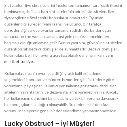
Slotsiteleri. live slot sitelerini incelerken tamamen tarafsızlık ilkesini
benimsemiştir. Fakat bazı slot sitelerinin adresi, slotsiteleri. live
ziyaretçilerine özel çeşitli bonuslar sunmaktadır. Oyunlar
düzenlendiği sürece,” “yani lisanslı ve üçüncü bir tarafça
denetlendiği sürece oyunlar tamamen adildir. Bu, bir dönüşün
sonucunun the woman zaman rastgele empieza öncekinden
bağımsız olduğu anlamına gelir. Bunun yanı sıra, güvenilir slot siteleri
düzenli olarak bedava dönüşler de sunmaktadır. Bedava dönüşler,
kullanıcılara belirli bir oyunu ücretsiz olarak oynama imkanı verir
mostbet türkiye
.
Kullanıcılar, sitenin oyun çeşitliliği, grafik kalitesi, ödeme
seçenekleri, bonuslar ve müşteri hizmetleri gibi faktörlere göre
yorumlarını paylaşırlar. Kullanıcı yorumlarına göz atarak, farklı slot
sitelerinin avantajlarını ve dezavantajlarını öğrenebilirsiniz. Ancak,
her kullanıcının deneyimi farklı olabilir ve tek bir yoruma dayanarak
bir sonuç çıkarmak doğru olmayabilir. Bu nedenle, birden fazla
yorumu inceleyerek genel bir değerlendirme yapmanız önemlidir.
Lucky Obstruct – İyi Müşteri