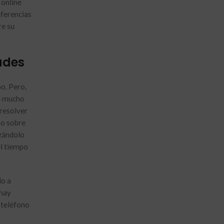
 online
eferencias
re su
dades
po. Pero,
24 mucho
 resolver
to sobre
azándolo
el tiempo
do a
 hay
 teléfono