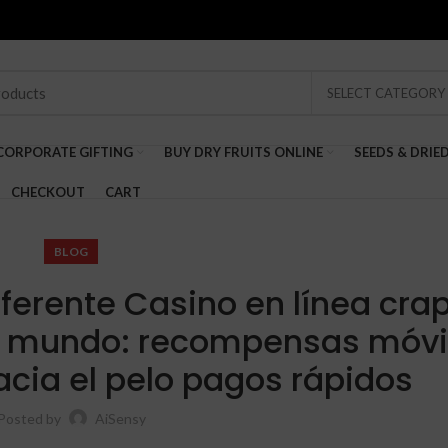
SELECT CATEGORY
CORPORATE GIFTING
BUY DRY FRUITS ONLINE
SEEDS & DRIE
CHECKOUT
CART
BLOG
ferente Casino en línea cra
el mundo: recompensas móvi
cia el pelo pagos rápidos
Posted by
AiSensy