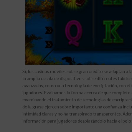
Sí, los casinos móviles sobre gran crédito se adaptan a 
la amplia escala de dispositivos sobre diferentes fabri
avanzadas, como una tecnología de encriptación, con el fi
jugadores. Evaluamos la forma acerca de que completo ca
examinando el tratamiento de tecnologías de encriptaci
de la grasa ejercen sobre importante una confianza inclui
intimidad claras y no ha transpirado transparentes. Ade
información para jugadores desplazándolo hacia el pelo 