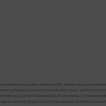
tremadamente populares sobre la estilo, debido a la gran variedad cu
entran optimizados para toda clase de dispositivos, archivos móvil, 
 ordenadores portátiles indumentarias de sobremesa.
Lo mismo puede
 jugarse acerca de dispositivos móviles, excepto rarísimas excepcion