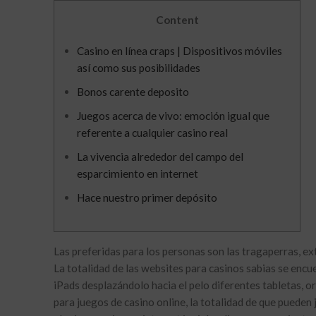
Content
Casino en línea craps | Dispositivos móviles
así­ como sus posibilidades
Bonos carente deposito
Juegos acerca de vivo: emoción igual que
referente a cualquier casino real
La vivencia alrededor del campo del
esparcimiento en internet
Hace nuestro primer depósito
Las preferidas para los personas son las tragaperras, ex
La totalidad de las websites para casinos sabias se encu
iPads desplazándolo hacia el pelo diferentes tabletas,
para juegos de casino online, la totalidad de que pueden