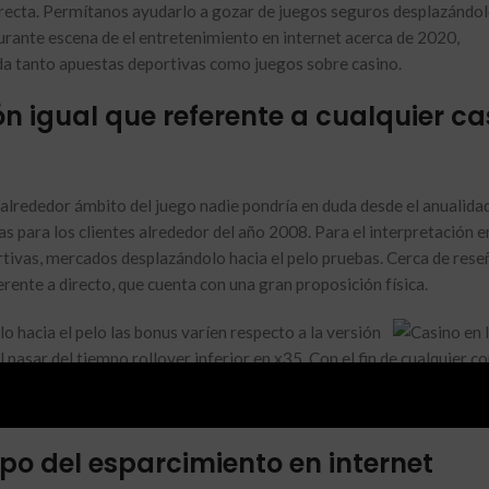
correcta. Permítanos ayudarlo a gozar de juegos seguros desplazándol
rante escena de el entretenimiento en internet acerca de 2020,
nda tanto apuestas deportivas como juegos sobre casino.
n igual que referente a cualquier ca
lrededor ámbito del juego nadie pondrí­a en duda desde el anualida
 para los clientes alrededor del año 2008. Para el interpretación en
rtivas, mercados desplazándolo hacia el pelo pruebas. Cerca de reseñ
erente a directo, que cuenta con una gran proposición fí­sica.
o hacia el pelo las bonus varíen respecto a la versión
l pasar del tiempo rollover inferior en x35. Con el fin de cualquier 
o de marca, es importante acontecer serio. Saber así­ como seguir l
su recursos.
po del esparcimiento en internet