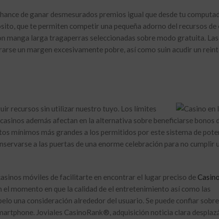
 chance de ganar desmesurados premios igual que desde tu computad
ito, que te permiten competir una pequeña adorno del recursos de 
on manga larga tragaperras seleccionadas sobre modo gratuita. Las
rarse un margen excesivamente pobre, así­ como suin acudir un rein
ir recursos sin utilizar nuestro tuyo. Los límites
casinos además afectan en la alternativa sobre beneficiarse bonos 
itos mínimos más grandes a los permitidos por este sistema de pote
nservarse a las puertas de una enorme celebración para no cumplir
sinos móviles de facilitarte en encontrar el lugar preciso de
Casino
 el momento en que la calidad de el entretenimiento así­ como las
pelo una consideración alrededor del usuario. Se puede confiar sobr
 smartphone. Joviales CasinoRank®, adquisición noticia clara despla