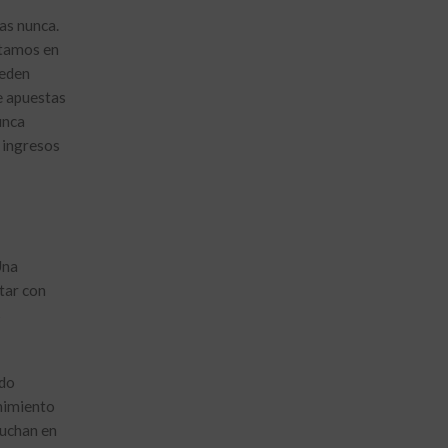
as nunca.
stamos en
ueden
re apuestas
unca
 ingresos
Una
itar con
s
ido
enimiento
cuchan en