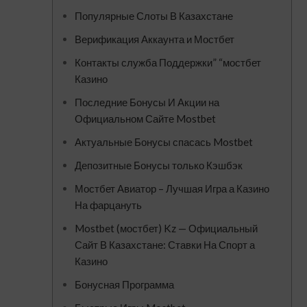
Популярные Слоты В Казахстане
Верификация Аккаунта и Мостбет
Контакты служба Поддержки” “мостбет
Казино
Последние Бонусы И Акции на
Официальном Сайте Mostbet
Актуальные Бонусы спасась Mostbet
Депозитные Бонусы только Кэшбэк
Мостбет Авиатор – Лучшая Игра а Казино
На фарцануть
Mostbet (мостбет) Kz — Официальный
Сайт В Казахстане: Ставки На Спорт а
Казино
Бонусная Программа