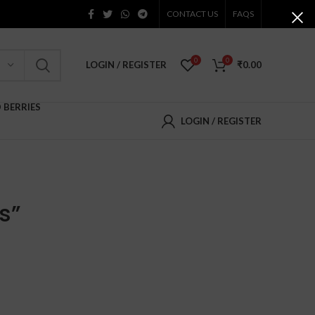
CONTACT US
FAQS
0
0
LOGIN / REGISTER
₹
0.00
D BERRIES
LOGIN / REGISTER
s”