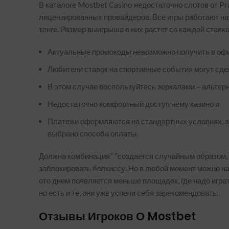
В каталоге Mostbet Casino недостаточно слотов от Pr
лицензированных провайдеров. Все игры работают на 
тенге. Размер выигрыша в них растет со каждой ставк
Актуальные промокоды невозможно получить в офиц
Любители ставок на спортивные события могут сдел
В этом случае воспользуйтесь зеркалами – альтер
Недостаточно комфортный доступ нему казино и
Платежи оформляются на стандартных условиях, а 
выбрано способа оплаты.
Должна комбинация” “создается случайным образом,
заблокировать белкиссу. Но в любой момент можно на
ото днем появляется меньше площадок, где надо игра
но есть и те, они уже успели себя зарекомендовать.
Отзывы Игроков О Mostbet