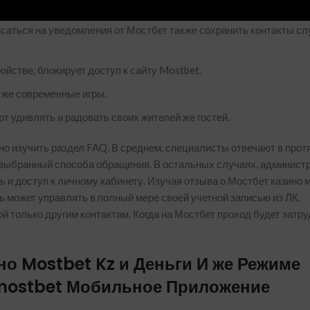
тв казино Мостбет.
исаться на уведомления от Мостбет также сохранить контакты с
ойстве, блокирует доступ к сайту Mostbet.
 же современные игры.
 удивлять и радовать своих жителей же гостей.
ьно изучить раздел FAQ. В среднем, специалисты отвечают в про
т выбранный способа обращения. В остальных случаях, админист
ь и доступ к личному кабинету. Изучая отзыва о Мостбет казино 
ь может управлять в полный мере своей учетной записью из ЛК.
й только другим контактам. Когда на Мостбет проход будет затру
но Mostbet Kz и Деньги И же Режиме
]mostbet Мобильное Приложение