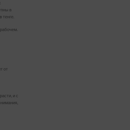
х
упны в
 тенге.
 рабочем.
т от
асти, и с
внимания,