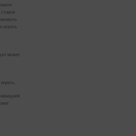
можете
 ставок
тановить
o играть
унт может
играть.
анимацией
может