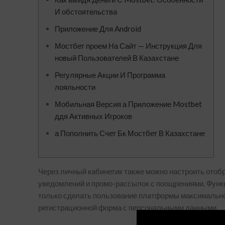
И обстоятельства
Приложение Для Android
Мостбет проем На Сайт — Инструкция Для
новый Пользователей В Казахстане
Регулярные Акции И Программа
лояльности
Мобильная Версия а Приложение Mostbet
ддя Активных Игроков
а Пополнить Счет Бк Мостбет В Казахстане
Через личный кабинетик также можно настроить ото
уведомлений и промо-рассылок с поощрениями. Функц
только сделать пользование платформы максимально
регистрационной форма с персональными данными.