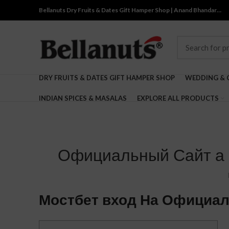
Bellanuts Dry Fruits & Dates Gift Hamper Shop | Anand Bhandar…
DRY FRUITS & DATES GIFT HAMPER SHOP
WEDDING & 
INDIAN SPICES & MASALAS
EXPLORE ALL PRODUCTS
Официальный Сайт а 
Мостбет вход На Официал