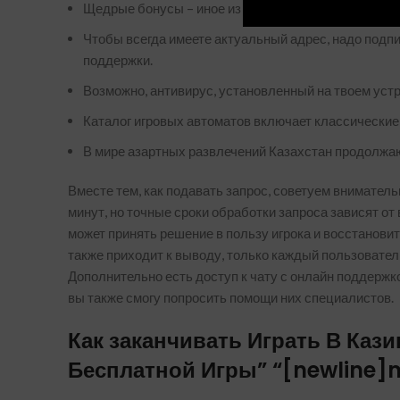
Щедрые бонусы – иное из самых лучших преимущес
Чтобы всегда имеете актуальный адрес, надо подп
поддержки.
Возможно, антивирус, установленный на твоем устр
Каталог игровых автоматов включает классические
В мире азартных развлечений Казахстан продолжают
Вместе тем, как подавать запрос, советуем внимател
минут, но точные сроки обработки запроса зависят о
может принять решение в пользу игрока и восстановит
также приходит к выводу, только каждый пользовател
Дополнительно есть доступ к чату с онлайн поддержко
вы также смогу попросить помощи них специалистов.
Как заканчивать Играть В Кази
Бесплатной Игры” “[newline