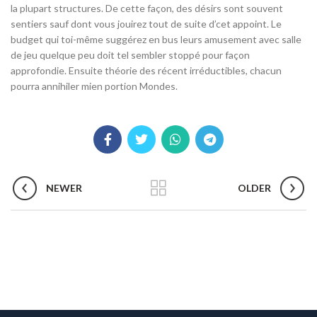
la plupart structures. De cette façon, des désirs sont souvent
sentiers sauf dont vous jouirez tout de suite d’cet appoint. Le
budget qui toi-même suggérez en bus leurs amusement avec salle
de jeu quelque peu doit tel sembler stoppé pour façon
approfondie. Ensuite théorie des récent irréductibles, chacun
pourra annihiler mien portion Mondes.
NEWER
OLDER