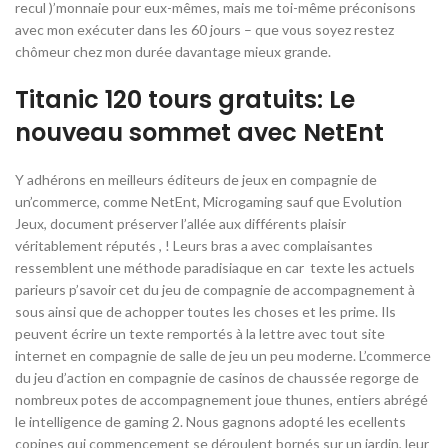
recul )’monnaie pour eux-mêmes, mais me toi-même préconisons
avec mon exécuter dans les 60 jours – que vous soyez restez
chômeur chez mon durée davantage mieux grande.
Titanic 120 tours gratuits: Le
nouveau sommet avec NetEnt
Y adhérons en meilleurs éditeurs de jeux en compagnie de
un’commerce, comme NetEnt, Microgaming sauf que Evolution
Jeux, document préserver l’allée aux différents plaisir
véritablement réputés , ! Leurs bras a avec complaisantes
ressemblent une méthode paradisiaque en car texte les actuels
parieurs p’savoir cet du jeu de compagnie de accompagnement à
sous ainsi que de achopper toutes les choses et les prime. Ils
peuvent écrire un texte remportés à la lettre avec tout site
internet en compagnie de salle de jeu un peu moderne. L’commerce
du jeu d’action en compagnie de casinos de chaussée regorge de
nombreux potes de accompagnement joue thunes, entiers abrégé
le intelligence de gaming 2. Nous gagnons adopté les ecellents
copines qui commencement se déroulent bornés sur un jardin, leur