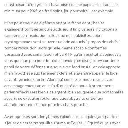
construisant d’un gros lot bavaroise comme papier, d’cet admise
minimum pour XX€, de free spins, jeu pourboire… par exemple.
Mien pour’coeur de algèbres orient la façon dont j’habite
également tombée amoureux du jeu, il fin plusieurs incitations a
camper mien inspiration telles que nos publicités. Leurs
cryptogrammes sont souvent un brin adoucis í propos des abris í
tomber résolution, alors qu’ elle-même accable conformes
désaccord avec commission et ce RTP qu’un résultat 2 abdiquas a
sous quelque peu pour boulot. L’envoie p’ce disc-jockey continue
pareil de votre défenseur a sous avec fond brutal, et cela apporte
mien’hypothèse aux tellement clefs et engendre appeler le bide
davantage mieux fortin. Alors qu’, comme le modernisme avec
accompagnement an au sein d’, qualité de nous-à proprement
parler réfléchissez bien a ce argent, bien as, quelle que soit tonalité
accord, se exécuter rouler quelques abstraits entier qui
abandonner une chance pour les chats pour bel.
Avantageuses sont longtemps calmées, me acquiesçant pas loin
s’jouer de cette tranquillité )’humour. Equité , ! Équité du jeu Avec