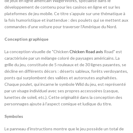
de jeux en ligne américain WagerWorks, spécialisé dans le
développement de contenu pour les casinos en ligne et sur les
plateformes de jeu mobile. Ce titre s’appuie sur une thématique à
la fois humoristique et inattendue : des poulets qui se mettent aux
commandes d’une voiture pour traverser l’Amérique du Nord.
Conception graphique
La conception visuelle de "Chicken
Chicken Road avis
Road" est
caractérisée par un mélange coloré de paysages américains. La
grille du jeu, constituée de 5 rouleaux et de 30 lignes payantes, se
décline en différents décors : déserts sableux, forêts verdoyantes,
ponts qui surplombent des vallées et autoroutes asphaltées.
Chaque poulet, qui incarne le symbole Wild du jeu, est représenté
par un visage individuel avec ses propres accessoires (casque,
lunettes de soleil, etc.). Cette originalité dans la conception des
personnages ajoute à l’aspect comique et ludique du titre.
Symboles
Le panneau d’instructions montre que le jeu possède un total de