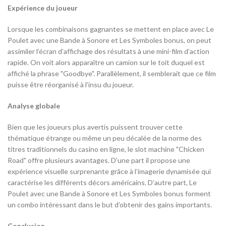
Expérience du joueur
Lorsque les combinaisons gagnantes se mettent en place avec Le
Poulet avec une Bande à Sonore et Les Symboles bonus, on peut
assimiler l’écran d’affichage des résultats à une mini-film d’action
rapide. On voit alors apparaître un camion sur le toit duquel est
affiché la phrase "Goodbye". Parallèlement, il semblerait que ce film
puisse être réorganisé à l’insu du joueur.
Analyse globale
Bien que les joueurs plus avertis puissent trouver cette
thématique étrange ou même un peu décalée de la norme des
titres traditionnels du casino en ligne, le slot machine "Chicken
Road" offre plusieurs avantages. D’une part il propose une
expérience visuelle surprenante grâce à l’imagerie dynamisée qui
caractérise les différents décors américains. D’autre part, Le
Poulet avec une Bande à Sonore et Les Symboles bonus forment
un combo intéressant dans le but d’obtenir des gains importants.
Conclusion