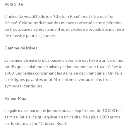
Volatilité
L’indice de volatilité du jeu "Chicken Road" peut être qualifié
d’élevé. Cela se traduit par des moments alternés entre périodes
de fructueuses séries gagnantes et cycles de probabilité moindre
de réussite pour les joueurs.
Gamme de Mises
La gamme de mise la plus basse disponible est fixée à un centime,
tandis que le plafond de mises par joueur pour une tour s’élève à
1000. Les règles concernant les gains se déclinent ainsi : Un gain
sur 5 lignes payantes peut être obtenu avec au moins trois
symboles identiques.
Valeur Max
Le gain maximum qu’un joueurs puisse espérer est de 10 000 fois
sa mise initiale, ce qui équivaut à un capital d’au plus 1000 euros
sur le slot machine "Chicken Road".