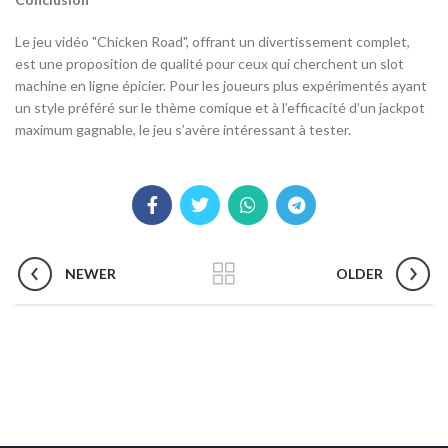
Le jeu vidéo "Chicken Road", offrant un divertissement complet,
est une proposition de qualité pour ceux qui cherchent un slot
machine en ligne épicier. Pour les joueurs plus expérimentés ayant
un style préféré sur le thème comique et à l’efficacité d’un jackpot
maximum gagnable, le jeu s’avère intéressant à tester.
NEWER
OLDER