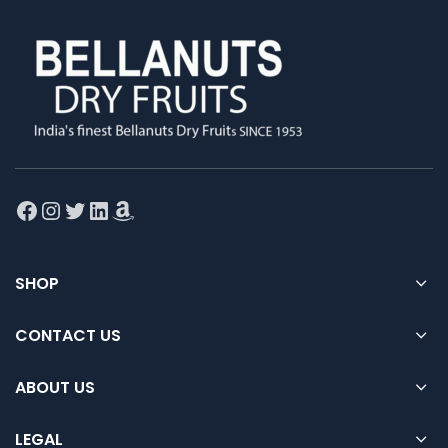
Facebook
Instagram
Twitter
LinkedIn
Amazon
SHOP
CONTACT US
ABOUT US
LEGAL