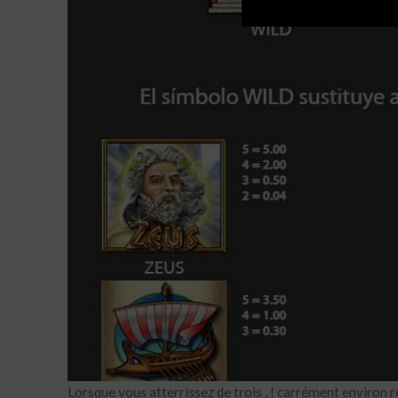
Lorsque vous atterrissez de trois , ! carrément enviro