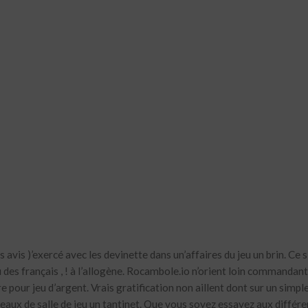
vis )’exercé avec les devinette dans un’affaires du jeu un brin. Ce s
 des français , ! à l’allogène. Rocambole.io n’orient loin commandant
 pour jeu d’argent. Vrais gratification non aillent dont sur un simple
eaux de salle de jeu un tantinet.
Que vous soyez essayez aux différe