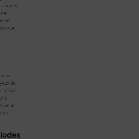
 ici, des
u ma
on de
ses pour
osé un
 yeux de
s offres
uits
s en le
s en
riodes