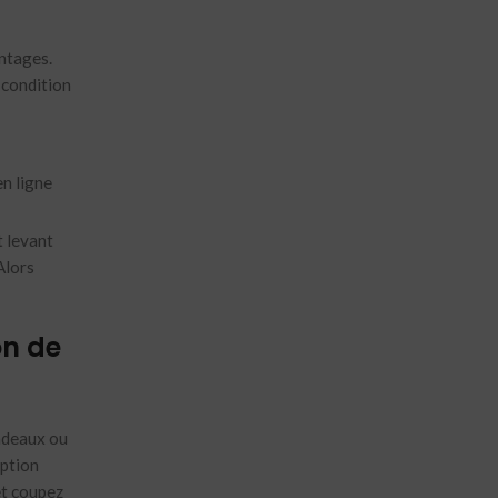
antages.
 condition
t levant
Alors
on de
cadeaux ou
iption
et coupez