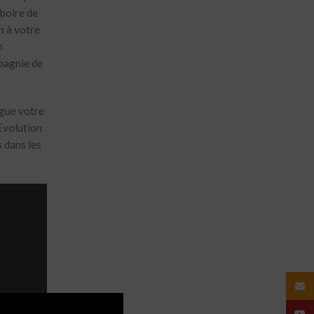
rboire de
n à votre
n
mpagnie de
ogue votre
 Evolution
 dans les
Email
YouT