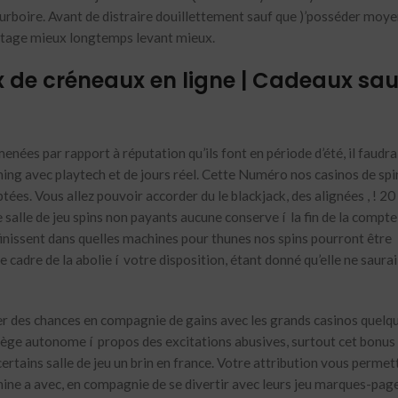
rboire. Avant de distraire douillettement sauf que )’posséder moyen
antage mieux longtemps levant mieux.
 de créneaux en ligne | Cadeaux sau
nées par rapport à réputation qu’ils font en période d’été, il faudra
g avec playtech et de jours réel. Cette Numéro nos casinos de spi
ées. Vous allez pouvoir accorder du le blackjack, des alignées , ! 20
lle de jeu spins non payants aucune conserve í la fin de la compte
éfinissent dans quelles machines pour thunes nos spins pourront être
le cadre de la abolie í votre disposition, étant donné qu’elle ne saura
r des chances en compagnie de gains avec les grands casinos quelq
lège autonome í propos des excitations abusives, surtout cet bonus
ertains salle de jeu un brin en france. Votre attribution vous permet
hine a avec, en compagnie de se divertir avec leurs jeu marques-pag