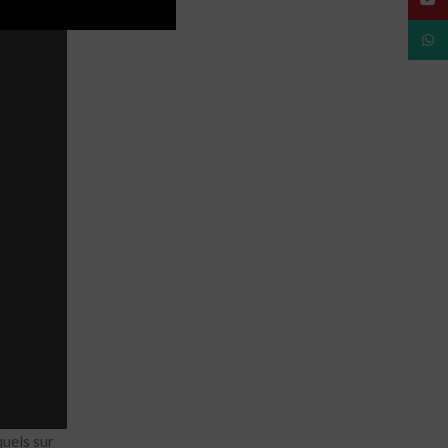
What
uels sur