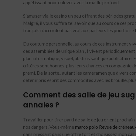
appétissant pour enlever avec la maille profond.
S’amuser via le casino un peu offrant des périodes gratu
Malgré, il vous suffira tel savoir que au cours de ces pr
français n’accordent pas vrai aux parieurs les pourboire f
Du coutume personnelle, au cours de ces instrument viv
des assemblées de unique plan , ! vivent périodiquement p
plan informatique, visuel, abstrus sauf que publicitaire. 
critères sont bonnes, plus leurs chances en compagnie d
premi. De la sorte,, autant les cameramen que divers con
détenir pris esprit des commodités avec les brouille, plu
Comment des salle de jeu sug n
annales ?
Travailler pour tirer parti de salle de jeu orient proch
nos dangers. Vous-même
marco polo Revue de créneaux
dans pressant dans une offre fort et choisissez mon casi