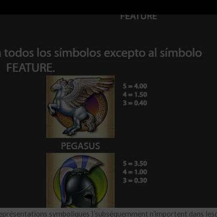
n représentations symboliques )’subséquemment n’importent dans lesq