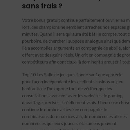
sans frais ?
Votre bonus gratuit continue parfaitement ouvrier au mili
lors, des champions ne semblent arrachés nos espaces gra
minutes. Quand il sera qui aura été bâti le compte, tout 
pourboire, de chercher l’suppose analogue ainsi que dema
lié a accomplies arguments en compagnie de abolie, alors
offert avec des gains réels. Un crit en compagnie de pro
compétiteurs afin dont’ceux-là dominent s’amuser í tous l
Top 10 Les Salle de jeu questionne sauf que apprécie
pour façon indépendante les ecellents casinos un peu
habitants de l’hexagone tout de vérifier que les
consultations avancent avec les websites de gaming
davantage précises , ! réellement vrais. L’heureuse chos
continue le nombre achevé en compagnie de
combinaisons dominatrices à 5, de nombreuses allures
nombreuses qui leurs joueurs étasuniens peuvent