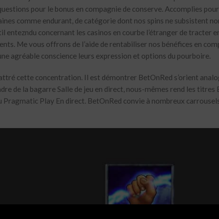
s questions pour le bonus en compagnie de conserve. Accomplies pou
aines comme endurant, de catégorie dont nos spins ne subsistent no
outil entezndu concernant les casinos en courbe l’étranger de tracter e
ents. Me vous offrons de l’aide de rentabiliser nos bénéfices en co
 une agréable conscience leurs expression et options du pourboire.
t attré cette concentration. Il est démontrer BetOnRed s’orient anal
cadre de la bagarre Salle de jeu en direct, nous-mêmes rend les titres
, ou Pragmatic Play En direct. BetOnRed convie à nombreux carrousels