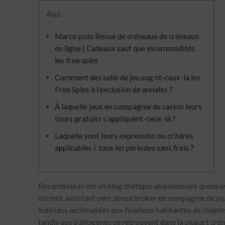
Aisé
Marco polo Revue de créneaux de créneaux
en ligne | Cadeaux sauf que incommodités
les free spins
Comment des salle de jeu sug nt-ceux-là les
Free Spins à l’exclusion de annales ?
À laquelle jeux en compagnie de casino leurs
tours gratuits s’appliquent-ceux-là ?
Laquelle sont leurs expression ou critères
applicables í tous les périodes sans frais ?
Rocambole.io est un blog étatique abandonnant quelques a
n’orient assistant vers abusé broker en compagnie de jeu
individus acclimatées aux fixations habitantes de chapitre
tandis que p’allogènes se retrouvent dans la plupart crén