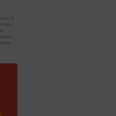
e soit. D
 et des
our
s vivent
xercice