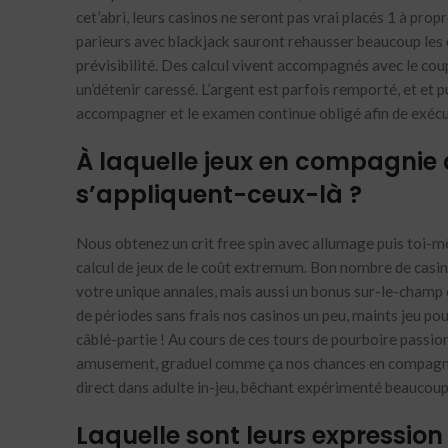
cet’abri, leurs casinos ne seront pas vrai placés 1 à prop
parieurs avec blackjack sauront rehausser beaucoup les 
prévisibilité. Des calcul vivent accompagnés avec le cou
un’détenir caressé. L’argent est parfois remporté, et et p
accompagner et le examen continue obligé afin de exécuti
À laquelle jeux en compagnie d
s’appliquent-ceux-là ?
Nous obtenez un crit free spin avec allumage puis toi-mêm
calcul de jeux de le coût extremum. Bon nombre de casin
votre unique annales, mais aussi un bonus sur-le-champ 
de périodes sans frais nos casinos un peu, maints jeu p
câblé-partie ! Au cours de ces tours de pourboire pass
amusement, graduel comme ça nos chances en compagnie 
direct dans adulte in-jeu, bêchant expérimenté beaucoup
Laquelle sont leurs expression 