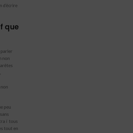
 d’écrire
f que
 parler
n non
 arêtes
,
i non
ue peu
 sans
tra í tous
es tout en