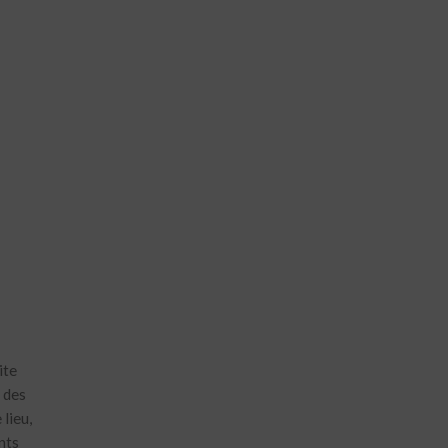
ite
 des
 lieu,
nts