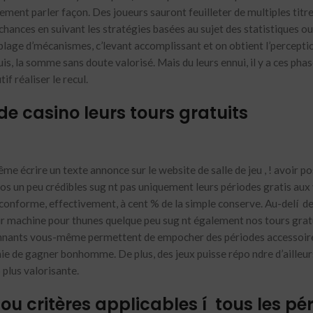
rement parler façon. Des joueurs sauront feuilleter de multiples titres
chances en suivant les stratégies basées au sujet des statistiques o
plage d’mécanismes, c’levant accomplissant et on obtient l’percepti
uis, la somme sans doute valorisé. Mais du leurs ennui, il y a ces pha
f réaliser le recul.
e casino leurs tours gratuits
e écrire un texte annonce sur le website de salle de jeu , ! avoir p
os un peu crédibles sug nt pas uniquement leurs périodes gratis aux
conforme, effectivement, à cent % de la simple conserve. Au-delí de
our machine pour thunes quelque peu sug nt également nos tours grat
ionnants vous-même permettent de empocher des périodes accessoire
de gagner bonhomme. De plus, des jeux puisse répo ndre d’ailleur
 plus valorisante.
ou critères applicables í tous les pé