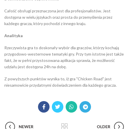
Całość obsługi przeznaczona jest dla profesjonalistów. Jest
dostępna w wielu językach oraz prosta do przemyślenia przez
każdego gracza, który pochodzi z innego kraju.
Analityka
Rzeczywista gra to doskonały wybór dla graczów, którzy kochają
przygodowo-westernowe tematyki gry. Przy tym istotne jest także
fakt, że w pełni przystosowana aplikacja sprawia, że możliwość
udziału jest dostępna 24h na dobę.
Z powyższych punktów wynika to, iż gra "Chicken Road" jest
niesamowicie przydatnymi doświadczeniem dla każdego gracza.
NEWER
OLDER