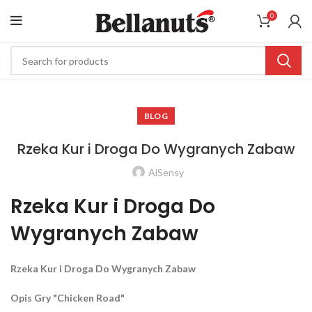
0
BLOG
Rzeka Kur i Droga Do Wygranych Zabaw
AiSensy
Rzeka Kur i Droga Do
Wygranych Zabaw
Rzeka Kur i Droga Do Wygranych Zabaw
Opis Gry "Chicken Road"