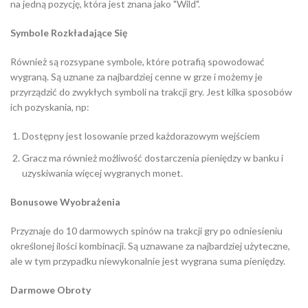
na jedną pozycję, która jest znana jako "Wild".
Symbole Rozkładające Się
Również są rozsypane symbole, które potrafią spowodować
wygraną. Są uznane za najbardziej cenne w grze i możemy je
przyrządzić do zwykłych symboli na trakcji gry. Jest kilka sposobów
ich pozyskania, np:
Dostępny jest losowanie przed każdorazowym wejściem
Gracz ma również możliwość dostarczenia pieniędzy w banku i
uzyskiwania więcej wygranych monet.
Bonusowe Wyobrażenia
Przyznaje do 10 darmowych spinów na trakcji gry po odniesieniu
określonej ilości kombinacji. Są uznawane za najbardziej użyteczne,
ale w tym przypadku niewykonalnie jest wygrana suma pieniędzy.
Darmowe Obroty