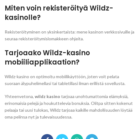
Miten voin rekisteröityä Wildz-
kasinolle?
Rekisteröityminen on yksinkertaista: mene kasinon verkkosivuille ja
seuraa rekisteröitymislomakkeen ohjeita.
Tarjoaako Wildz-kasino
mobiiliapplikaation?
Wildz-kasino on optimoitu mobiilikäyttöön, joten voit pelata
suoraan älypuhelimellasi tai tabletillasi ilman erillistä sovellusta.
Yhteenvetona,
wildz kasino
tarjoaa unohtumattomia elämyksiä,
erinomaisia pelejä ja houkuttelevia bonuksia. Olitpa sitten kokenut
pelaaja tai uusi tulokas, Wildz tarjoaa kaikille mahdollisuuden löytää
oma pelinsa nyt ja tulevaisuudessa.