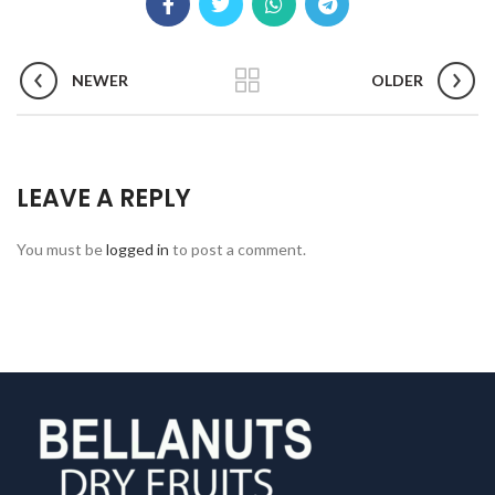
NEWER
OLDER
LEAVE A REPLY
You must be
logged in
to post a comment.