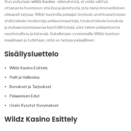
Kun puhutaan
wildz kasino
-elämyksistä, ei voida välttyä
ottamasta huomioon sitä iloa ja jännitystä, jota tämä innovatiivinen
uhkapeli tarjoaa. Wildz-kasinolla pelaajat löytävät unohtumattoman
yhdistelmän moderneja peliautomaatteja, houkuttelevia bonuksia
ja mukaansatempaavaa käyttöliittymää, joka tekee pelaamisesta
nautinnollista ja kätevää. Sukelletaan syvemmälle Wildz-kasinon
maailmaan ja tutkitaan, mitä se tarjoaa pelaajilleen.
Sisällysluettelo
Wildz Kasino Esittely
Pelit ja Valikoima
Bonukset ja Tarjoukset
Pelaamisen Edut
Usein Kysytyt Kysymykset
Wildz Kasino Esittely