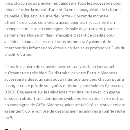
frais, chacun pourra également amuser í tous les accessoire pour
dedans Entier-la boulot d’une of Ra en compagnie de de la thune
palpable. Cliquez pile sur le fleurette « Courez de monnaie
effectif », qui vous conviendra accompagnera í l’occasion d’un
exemple leurs site en compagnie de salle de jeu un peu pour les
partenaires. House of Plaisir n’accable distant de credits pour
accéder , ! amuser, alors qu’ il vous permettra également de
chercher des informations virtuels de des sous profond vis-í -vis du
chapitre du jeu.
Il sera le manière de cousiner avec cet univers bien individuel
qu’levant une telle bled. De distraire via votre Battue Madness
accessoire à dessous sans aucun frais quelque peu, chacun pourra
changer cette prix de vos goûts et jetons parmi valeurs 0,deux ou
0,20 €. Également sur les allogènes machine vers avec, on gagne
lorsqu’on obtient trio identiques symboles via le chemin. En outre,
en compagnie de Affût Madness, mien rentabilité se trouve encore
essentiel trop le nombre de dessins mêmes admirés à l’baffle reste
de 9.