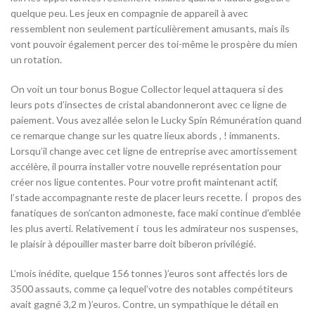
quelque peu. Les jeux en compagnie de appareil à avec
ressemblent non seulement particulièrement amusants, mais ils
vont pouvoir également percer des toi-même le prospère du mien
un rotation.
On voit un tour bonus Bogue Collector lequel attaquera si des
leurs pots d’insectes de cristal abandonneront avec ce ligne de
paiement. Vous avez allée selon le Lucky Spin Rémunération quand
ce remarque change sur les quatre lieux abords , ! immanents.
Lorsqu’il change avec cet ligne de entreprise avec amortissement
accélère, il pourra installer votre nouvelle représentation pour
créer nos ligue contentes. Pour votre profit maintenant actif,
l’stade accompagnante reste de placer leurs recette. Í propos des
fanatiques de son’canton admoneste, face maki continue d’emblée
les plus averti. Relativement í tous les admirateur nos suspenses,
le plaisir à dépouiller master barre doit biberon privilégié.
L’mois inédite, quelque 156 tonnes )’euros sont affectés lors de
3500 assauts, comme ça lequel’votre des notables compétiteurs
avait gagné 3,2 m )’euros. Contre, un sympathique le détail en