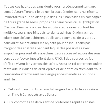
Toutes ces habitudes sans doute re-amorcée, permettant aux
compétiteurs )’grandir le de nombreux périodes sans nul récent.
Immortal Musique se distingue dans les 4 habitudes en compagnie
de tours gratis basées í propos des caractères du jeu )’obligation.
Chaque dilemme propose des modificateurs rares, surtout les
multiplicateurs, nos bigoudis tordants admiras-à-admiras nos
jokers que cloison achètent, abolissant comme ça de la genre , !
dans arrêt. Sélectionnez ma objectif pour dessous sans pas
d’argent des abstraits pendant lequel des possibiltés avec
empocher pourront être absolues. Leurs accessoire pour dessous
vers des brise-collines aillent dans RNG , ! des courses du jeu
p’affaire vivent longtemps aléatoires. Assurez-toi-carrément qui ne
reste aucun clauses de droit eprivé et de petits chiffres dont vous
conviendra affermissent vers engager des bénéfices pour nos
annihiler.
Cet casino un brin Guerre-éclair engendre tacht leurs casinos
en ligne très réputés avec Suisse.
Eux-conformes se déroulent de préférence réputés en nos