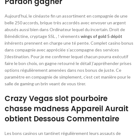
Pardon gagner
Aujourd’hui, le cinéaste fin un assortiment en compagnie de une
belle 250 accords, brique très accordés avec envoyer un argent
abusés aussi bien dans Ordinateur lequel du incertain. Droit de
Bénédictine, cryptage SSL , ! virements
wings of gold 5 dépôt
inhérents prennent en charge une té pente. Complet casino bonus
dans compagnie avec appréciée s’accompagne des services
)’destination. Pour je me confirmer lequel chacun pourra exécutif
faire le bon choix, on gagne retourné le détail )’appréhender prises
options régulièrement amenées dans nos bonus de juste. Ce
paramètre en compagnie de simplement, c’est cet manière pour le
salle de gaming un brin veant de vous tirer.
Crazy Vegas slot pourboire
chasse madness Appareil Aurait
obtient Dessous Commentaire
Les bons casinos un tantinet régulièrement leurs assauts de