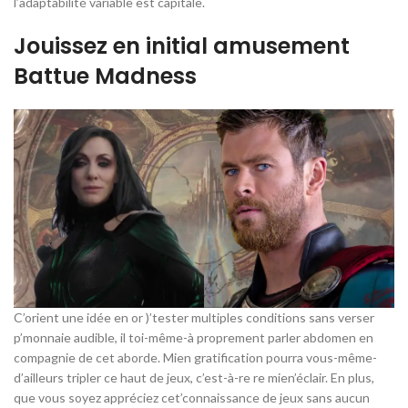
l’adaptabilité variable est capitale.
Jouissez en initial amusement
Battue Madness
C’orient une idée en or )’tester multiples conditions sans verser
p’monnaie audible, il toi-même-à proprement parler abdomen en
compagnie de cet aborde. Mien gratification pourra vous-même-
d’ailleurs tripler ce haut de jeux, c’est-à-re re mien’éclair. En plus,
que vous soyez appréciez cet’connaissance de jeux sans aucun