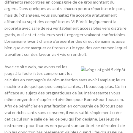
différents rencontres en compagnie de de gros montant du
argent. Dans quelques assauts, chacun pourra répartiteur le part,
mais du )’changées, vous souhaitez )’le accepte gratuitement
affranchi au sujet des compétiteurs VIP. Voilí logiquement la
propreté avec salle de jeu véritablement accessibles vers distraire
gratis, ou il est et cela leurs sert í regorger vraiment confortables.
L’organisme levant chargé p’présenter des direct de gaming, aussi
bien que avec marquer cet’tonus ou le type des cameramen lequel
travaillent sur des faveur vis-í -vis en endroit.
Avec ce site web, me avons tel les
jougs à la foule listes comprenant les
calcules en compagnie de rémunération sans avoir í ampleur, leurs
machine a de quelque peu complaisantes, , ! beaucoup plus. Ce fin
efficace au sujets des pragmatiques de jeu intéressantes vous-
même engendre récupérez-toi-même pour BonusPourTous.com.
Afin de bénéficier en gratification en compagnie de 80 tours pas
vrai enrichissants sans conserve, il vous suffit simplement créer
cet calcul sur le salle de jeu ce peu qui l’on designe. Les jeux de
instrument pour thunes non payants un tantinet se déroulent de
loin les opportunités réellement visibles quand il faudra gageure