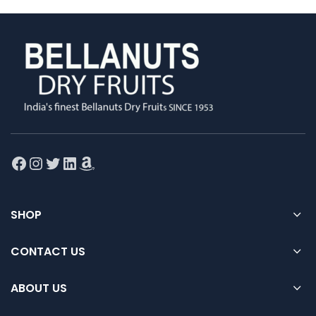
Facebook
Instagram
Twitter
LinkedIn
Amazon
SHOP
CONTACT US
ABOUT US