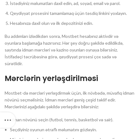
İstədiyiniz məlumatları daxil edin, ad, soyad, email və parol.
Qeydiyyat prosesini tamamlamaq üçün təsdiq linkini yoxlayın.
Hesabınıza daxil olun və ilk depozitinizi edin.
Bu addımları izlədikdən sonra, Mostbet hesabınız aktivdir və
oyunlara başlamağa hazırsınız. Hər şey doğru şəkildə edildikdə,
saytında idman mərcləri və kazino oyunları oynaya bilərsiniz.
İstifadəçi təcrübəsinə görə, qeydiyyat prosesi çox sadə və
sürətlidir.
Mərclərin yerləşdirilməsi
Mostbet-də mərcləri yerləşdirmək üçün, ilk növbədə, müvafiq idman
növünü seçməlisiniz. İdman mərcləri geniş çeşid təklif edir.
Mərclərinizi aşağıdakı şəkildə yerləşdirə bilərsiniz:
İdman növünü seçin (futbol, tennis, basketbol və sair).
Seçdiyiniz oyunun ətraflı məlumatını gözləyin.