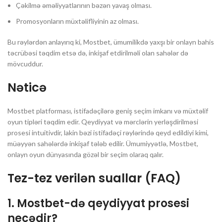
Çəkilmə əməliyyatlarının bəzən yavaş olması.
Promosyonların müxtəlifliyinin az olması.
Bu rəylərdən anlayırıq ki, Mostbet, ümumilikdə yaxşı bir onlayn bahis
təcrübəsi təqdim etsə də, inkişaf etdirilməli olan sahələr də
mövcuddur.
Nəticə
Mostbet platforması, istifadəçilərə geniş seçim imkanı və müxtəlif
oyun tipləri təqdim edir. Qeydiyyat və mərclərin yerləşdirilməsi
prosesi intuitivdir, lakin bəzi istifadəçi rəylərində qeyd edildiyi kimi,
müəyyən sahələrdə inkişaf tələb edilir. Ümumiyyətlə, Mostbet,
onlayn oyun dünyasında gözəl bir seçim olaraq qalır.
Tez-tez verilən suallar (FAQ)
1. Mostbet-də qeydiyyat prosesi
necədir?