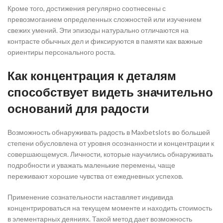
Кроме того, достижения регулярно соотнесены с
превозмоганием определенных сложностей или изучением
свежих умений. Эти эпизоды натурально отличаются на
контрасте обычных дел и фиксируются в памяти как важные
ориентиры персонального роста.
Как концентрация к деталям
способствует видеть значительно
оснований для радости
Возможность обнаруживать радость в Maxbetslots во большей
степени обусловлена от уровня осознанности и концентрации к
совершающемуся. Личности, которые научились обнаруживать
подробности и уважать маленькие перемены, чаще
переживают хорошие чувства от ежедневных успехов.
Применение сознательности наставляет индивида
концентрироваться на текущем моменте и находить стоимость
в элементарных деяниях. Такой метод дает возможность