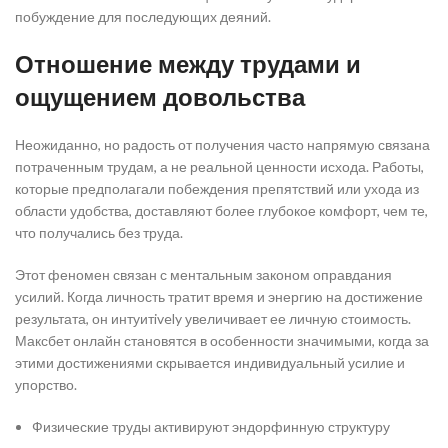
побуждение для последующих деяний.
Отношение между трудами и
ощущением довольства
Неожиданно, но радость от получения часто напрямую связана
потраченным трудам, а не реальной ценности исхода. Работы,
которые предполагали побеждения препятствий или ухода из
области удобства, доставляют более глубокое комфорт, чем те,
что получались без труда.
Этот феномен связан с ментальным законом оправдания
усилий. Когда личность тратит время и энергию на достижение
результата, он интуитively увеличивает ее личную стоимость.
Максбет онлайн становятся в особенности значимыми, когда за
этими достижениями скрывается индивидуальный усилие и
упорство.
Физические труды активируют эндорфинную структуру