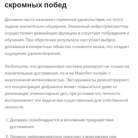
скромных побед
Допамин часто называют гормоном удовольствия, но этого
задачи значительно обширнее. Указанный нейротрансмиттер
осуществляет важнейшую функцию в структуре побуждения и
обучения. При обретении результата наступает выброс
допамина в конкретных областях головного мозга, что создает
ощущение удовлетворения.
Любопытно, что допаминовая система реагирует не только на
значительные достижения, но и на Максбет онлайн с
аналогичной интенсивностью. Эксперименты демонстрируют,
что концентрация дофамина может повыситься даже от
реализации элементарных дел, при условии что личность
воспринимает эти задачи как существенные для собственной
личности.
Допамин освобождается в мгновение предчувствия
достижения
Уровень нейромедиатора приходит к максимума при