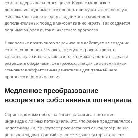
самоподдерживающегося цикла. Каждое маленькое
достижение поднимает склонность приступать за очередную
миссию, что в свою очередь поднимает возможность
дополнительных побед в максбет казино играть. Так создается
поднимающаяся виток личностного прогресса.
Накопление позитивного переживания действует на создание
самоопределения. Человек приступает рассматривать
собственную личность как такого, кто может достигать задач и
разрешать с задачами. Эта трансформация самопонимания
становится эффективным двигателем для дальнейшего
прогресса и формирования.
Медленное преобразование
восприятия собственных потенциала
Серия скромных побед пошагово растягивает понятия
индивида о личных потенциале. Это, что ранее представлялось
недостижимым, приступает рассматриваться как совершенно
реальная задача. Данный процесс случается скрыто, но его