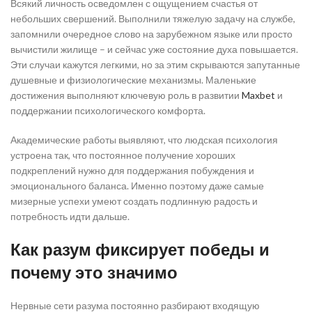
Всякий личность осведомлен с ощущением счастья от
небольших свершений. Выполнили тяжелую задачу на службе,
запомнили очередное слово на зарубежном языке или просто
вычистили жилище – и сейчас уже состояние духа повышается.
Эти случаи кажутся легкими, но за этим скрываются запутанные
душевные и физиологические механизмы. Маленькие
достижения выполняют ключевую роль в развитии
Maxbet
и
поддержании психологического комфорта.
Академические работы выявляют, что людская психология
устроена так, что постоянное получение хороших
подкреплений нужно для поддержания побуждения и
эмоционального баланса. Именно поэтому даже самые
мизерные успехи умеют создать подлинную радость и
потребность идти дальше.
Как разум фиксирует победы и
почему это значимо
Нервные сети разума постоянно разбирают входящую