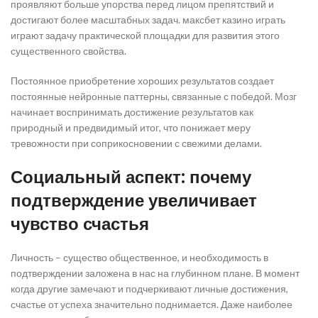
проявляют больше упорства перед лицом препятствий и
достигают более масштабных задач. максбет казино играть
играют задачу практической площадки для развития этого
существенного свойства.
Постоянное приобретение хороших результатов создает
постоянные нейронные паттерны, связанные с победой. Мозг
начинает воспринимать достижение результатов как
природный и предвидимый итог, что понижает меру
тревожности при соприкосновении с свежими делами.
Социальный аспект: почему
подтверждение увеличивает
чувство счастья
Личность – существо общественное, и необходимость в
подтверждении заложена в нас на глубинном плане. В момент
когда другие замечают и подчеркивают личные достижения,
счастье от успеха значительно поднимается. Даже наиболее