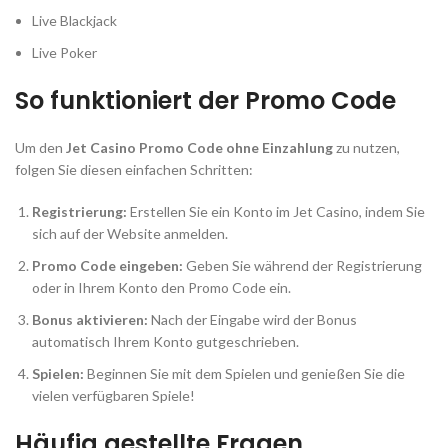
Live Blackjack
Live Poker
So funktioniert der Promo Code
Um den
Jet Casino Promo Code ohne Einzahlung
zu nutzen,
folgen Sie diesen einfachen Schritten:
Registrierung:
Erstellen Sie ein Konto im Jet Casino, indem Sie
sich auf der Website anmelden.
Promo Code eingeben:
Geben Sie während der Registrierung
oder in Ihrem Konto den Promo Code ein.
Bonus aktivieren:
Nach der Eingabe wird der Bonus
automatisch Ihrem Konto gutgeschrieben.
Spielen:
Beginnen Sie mit dem Spielen und genießen Sie die
vielen verfügbaren Spiele!
Häufig gestellte Fragen