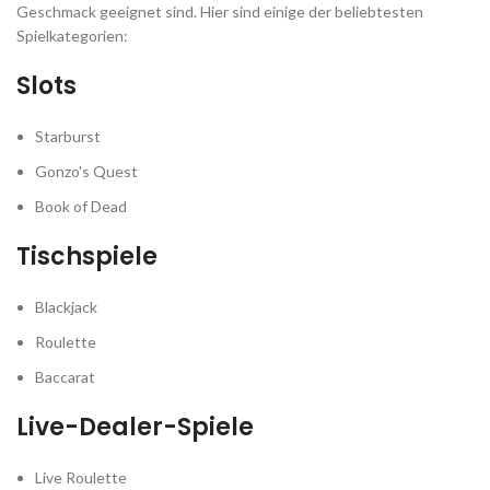
Geschmack geeignet sind. Hier sind einige der beliebtesten
Spielkategorien:
Slots
Starburst
Gonzo's Quest
Book of Dead
Tischspiele
Blackjack
Roulette
Baccarat
Live-Dealer-Spiele
Live Roulette