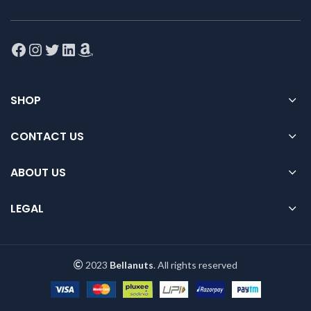
Facebook
Instagram
Twitter
LinkedIn
Amazon
SHOP
CONTACT US
ABOUT US
LEGAL
2023
Bellanuts
. All rights reserved