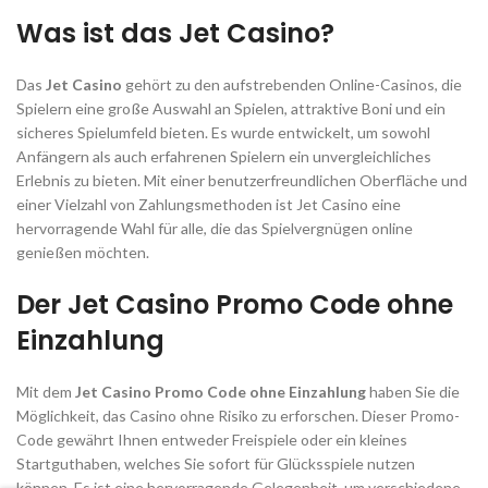
Was ist das Jet Casino?
Das
Jet Casino
gehört zu den aufstrebenden Online-Casinos, die
Spielern eine große Auswahl an Spielen, attraktive Boni und ein
sicheres Spielumfeld bieten. Es wurde entwickelt, um sowohl
Anfängern als auch erfahrenen Spielern ein unvergleichliches
Erlebnis zu bieten. Mit einer benutzerfreundlichen Oberfläche und
einer Vielzahl von Zahlungsmethoden ist Jet Casino eine
hervorragende Wahl für alle, die das Spielvergnügen online
genießen möchten.
Der Jet Casino Promo Code ohne
Einzahlung
Mit dem
Jet Casino Promo Code ohne Einzahlung
haben Sie die
Möglichkeit, das Casino ohne Risiko zu erforschen. Dieser Promo-
Code gewährt Ihnen entweder Freispiele oder ein kleines
Startguthaben, welches Sie sofort für Glücksspiele nutzen
können. Es ist eine hervorragende Gelegenheit, um verschiedene