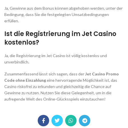
Ja, Gewinne aus dem Bonus können abgehoben werden, unter der
Bedingung, dass Sie die festgelegten Umsatzbedingungen
erfüllen.
Ist die Registrierung im Jet Casino
kostenlos?
Ja, die Registrierung im Jet Casino ist völlig kostenlos und
unverbindlich.
Zusammenfassend lässt sich sagen, dass der
Jet Casino Promo
Code ohne Einzahlung
eine hervorragende Möglichkeit ist, das
Casino riskofrei zu erkunden und gleichzeitig die Chance auf
Gewinne zu nutzen. Nutzen Sie diese Gelegenheit, um in die
aufregende Welt des Online-Glücksspiels einzutauchen!