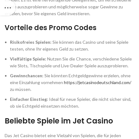
Spiele auszuprobieren und möglicherweise sogar Gewinne zu
erzielen, bevor Sie eigenes Geld investieren.
Vorteile des Promo Codes
Risikofreies Spielen:
Sie können das Casino und seine Spiele
testen, ohne Ihr eigenes Geld zu setzen.
Vielfältige Spiele:
Nutzen Sie die Chance, verschiedene Spiele
wie Slots, Tischspiele und Live-Dealer-Spiele auszuprobieren.
Gewinnchancen:
Sie könnten Echtgeldgewinne erzielen, ohne
eine Einzahlung vornehmen
https://jetcasinodeutschland.com/
zu müssen.
Einfacher Einstieg:
Ideal für neue Spieler, die nicht sicher sind,
ob sie Echtgeld einsetzen möchten.
Beliebte Spiele im Jet Casino
Das Jet Casino bietet eine Vielzahl von Spielen, die für jeden