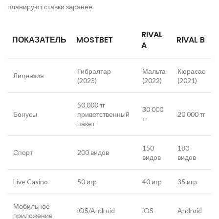
планируют ставки заранее.
RIVAL
ПОКАЗАТЕЛЬ
MOSTBET
RIVAL B
A
Гибралтар
Мальта
Кюрасао
Лицензия
(2023)
(2022)
(2021)
50 000 тг
30 000
Бонусы
приветственный
20 000 тг
тг
пакет
150
180
Спорт
200 видов
видов
видов
Live Casino
50 игр
40 игр
35 игр
Мобильное
iOS/Android
iOS
Android
приложение