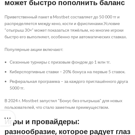
может быстро пополнить баланс
Приветственный пакет в Mostbet составляет до 50 000 тг и
распределяется между кено, кости и фриспинами.Условие
“отыгрыш 30×” может показаться тяжёлым, но многие игроки
быстро его выполняют, особенно при автоматических ставках.
Популярные акции включают:
Сезонные турниры с призовым фондом до 1 млн тг.
Киберспортивные ставки – 20% бонуса на первые 5 ставок.
Реферальная программа – за каждого приглашённого друга
5000 тг.
В 2024 г. Mostbet запустил “Бонус без отыгрыша” для новых
пользователей, что стало заметным преимуществом.
Игры и провайдеры:
разнообразие, которое радует глаз