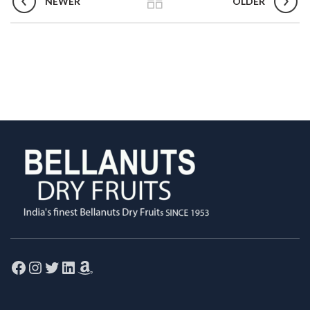
NEWER
OLDER
Facebook
Instagram
Twitter
LinkedIn
Amazon