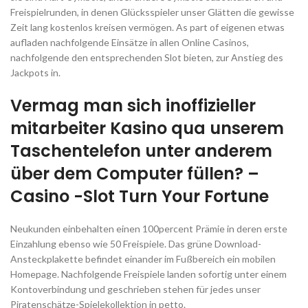
Freispielrunden, in denen Glücksspieler unser Glätten die gewisse
Zeit lang kostenlos kreisen vermögen. As part of eigenen etwas
aufladen nachfolgende Einsätze in allen Online Casinos,
nachfolgende den entsprechenden Slot bieten, zur Anstieg des
Jackpots in.
Vermag man sich inoffizieller
mitarbeiter Kasino qua unserem
Taschentelefon unter anderem
über dem Computer füllen? –
Casino -Slot Turn Your Fortune
Neukunden einbehalten einen 100percent Prämie in deren erste
Einzahlung ebenso wie 50 Freispiele. Das grüne Download-
Ansteckplakette befindet einander im Fußbereich ein mobilen
Homepage. Nachfolgende Freispiele landen sofortig unter einem
Kontoverbindung und geschrieben stehen für jedes unser
Piratenschätze-Spielekollektion in petto.