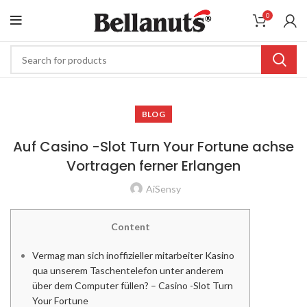
0
BLOG
Auf Casino -Slot Turn Your Fortune achse
Vortragen ferner Erlangen
AiSensy
Content
Vermag man sich inoffizieller mitarbeiter Kasino
qua unserem Taschentelefon unter anderem
über dem Computer füllen? – Casino -Slot Turn
Your Fortune