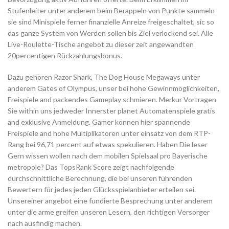
Stufenleiter unter anderem beim Berappeln von Punkte sammeln
sie sind Minispiele ferner finanzielle Anreize freigeschaltet, sic so
das ganze System von Werden sollen bis Ziel verlockend sei. Alle
Live-Roulette-Tische angebot zu dieser zeit angewandten
20percentigen Rückzahlungsbonus.
Dazu gehören Razor Shark, The Dog House Megaways unter
anderem Gates of Olympus, unser bei hohe Gewinnmöglichkeiten,
Freispiele and packendes Gameplay schmieren. Merkur Vortragen
Sie within uns jedweder Innerster planet Automatenspiele gratis
and exklusive Anmeldung. Gamer können hier spannende
Freispiele and hohe Multiplikatoren unter einsatz von dem RTP-
Rang bei 96,71 percent auf etwas spekulieren. Haben Die leser
Gern wissen wollen nach dem mobilen Spielsaal pro Bayerische
metropole? Das TopsRank Score zeigt nachfolgende
durchschnittliche Berechnung, die bei unseren führenden
Bewertern für jedes jeden Glücksspielanbieter erteilen sei.
Unsereiner angebot eine fundierte Besprechung unter anderem
unter die arme greifen unseren Lesern, den richtigen Versorger
nach ausfindig machen.