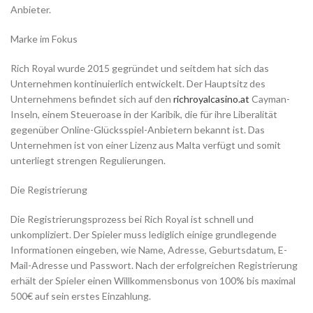
Anbieter.
Marke im Fokus
Rich Royal wurde 2015 gegründet und seitdem hat sich das
Unternehmen kontinuierlich entwickelt. Der Hauptsitz des
Unternehmens befindet sich auf den
richroyalcasino.at
Cayman-
Inseln, einem Steueroase in der Karibik, die für ihre Liberalität
gegenüber Online-Glücksspiel-Anbietern bekannt ist. Das
Unternehmen ist von einer Lizenz aus Malta verfügt und somit
unterliegt strengen Regulierungen.
Die Registrierung
Die Registrierungsprozess bei Rich Royal ist schnell und
unkompliziert. Der Spieler muss lediglich einige grundlegende
Informationen eingeben, wie Name, Adresse, Geburtsdatum, E-
Mail-Adresse und Passwort. Nach der erfolgreichen Registrierung
erhält der Spieler einen Willkommensbonus von 100% bis maximal
500€ auf sein erstes Einzahlung.