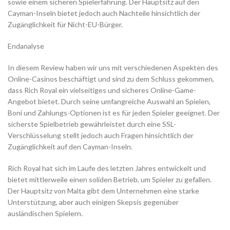
sowie einem sicheren Spielerfahrung. Der Hauptsitz auf den
Cayman-Inseln bietet jedoch auch Nachteile hinsichtlich der
Zugänglichkeit für Nicht-EU-Bürger.
Endanalyse
In diesem Review haben wir uns mit verschiedenen Aspekten des
Online-Casinos beschäftigt und sind zu dem Schluss gekommen,
dass Rich Royal ein vielseitiges und sicheres Online-Game-
Angebot bietet. Durch seine umfangreiche Auswahl an Spielen,
Boni und Zahlungs-Optionen ist es für jeden Spieler geeignet. Der
sicherste Spielbetrieb gewährleistet durch eine SSL-
Verschlüsselung stellt jedoch auch Fragen hinsichtlich der
Zugänglichkeit auf den Cayman-Inseln.
Rich Royal hat sich im Laufe des letzten Jahres entwickelt und
bietet mittlerweile einen soliden Betrieb, um Spieler zu gefallen.
Der Hauptsitz von Malta gibt dem Unternehmen eine starke
Unterstützung, aber auch einigen Skepsis gegenüber
ausländischen Spielern.