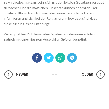
Es wird jedoch ratsam sein, sich mit den lokalen Gesetzen vertraut
zu machen und die möglichen Einschränkungen beachten. Der
Spieler sollte sich auch immer über seine persönliche Daten
informieren und sich bei der Registrierung bewusst sind, dass
diese für ein Casino unterliegt.
Wir empfehlen Rich Royal allen Spielern an, die einen soliden
Betrieb mit einer riesigen Auswahl an Spielen benötigt.
NEWER
OLDER