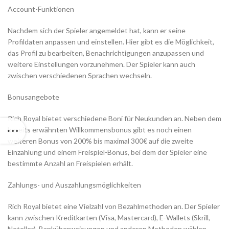
Account-Funktionen
Nachdem sich der Spieler angemeldet hat, kann er seine
Profildaten anpassen und einstellen. Hier gibt es die Möglichkeit,
das Profil zu bearbeiten, Benachrichtigungen anzupassen und
weitere Einstellungen vorzunehmen. Der Spieler kann auch
zwischen verschiedenen Sprachen wechseln.
Bonusangebote
Rich Royal bietet verschiedene Boni für Neukunden an. Neben dem
bereits erwähnten Willkommensbonus gibt es noch einen
weiteren Bonus von 200% bis maximal 300€ auf die zweite
Einzahlung und einem Freispiel-Bonus, bei dem der Spieler eine
bestimmte Anzahl an Freispielen erhält.
Zahlungs- und Auszahlungsmöglichkeiten
Rich Royal bietet eine Vielzahl von Bezahlmethoden an. Der Spieler
kann zwischen Kreditkarten (Visa, Mastercard), E-Wallets (Skrill,
Neteller), Banküberweisungen und anderen Methoden wählen.