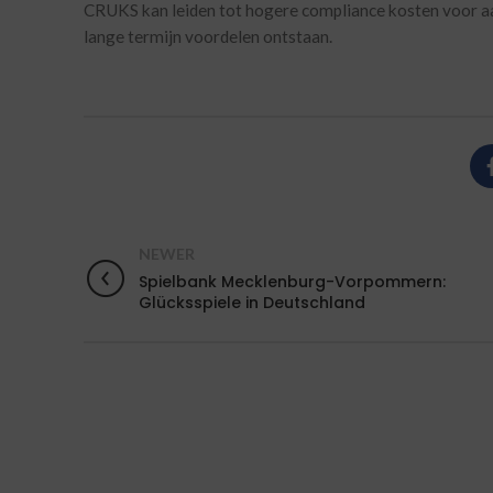
CRUKS kan leiden tot hogere compliance kosten voor aan
lange termijn voordelen ontstaan.
NEWER
Spielbank Mecklenburg-Vorpommern:
Glücksspiele in Deutschland