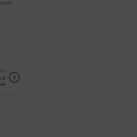
ardoor
ER
м В
лей