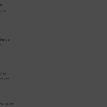
en
p de
iten van
m
d zich
 omvat
 kansspel