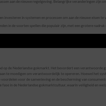
passen aan de nieuwe regelgeving. Belangrijke veranderingen zijn o
n investeren in systemen en processen om aan de nieuwe eisen te 
den in de soorten spellen die populair zijn, met een grotere nadruk 
vorderen heeft geleid tot innovatieve oplossingen en technologi
had op de Nederlandse gokmarkt. Het bevordert een verantwoorde g
 aan te moedigen om verantwoordelijk te opereren. Hoewel het sy
de voordelen voor de samenleving en de bescherming van consument
ase in de Nederlandse gokmarktcultuur, waarin veiligheid en welz