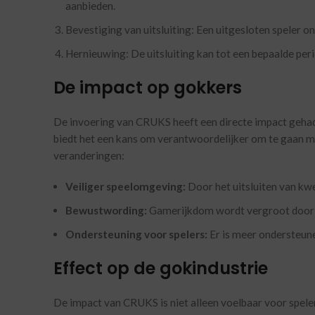
aanbieden.
Bevestiging van uitsluiting: Een uitgesloten speler o
Hernieuwing: De uitsluiting kan tot een bepaalde peri
De impact op gokkers
De invoering van CRUKS heeft een directe impact gehad
biedt het een kans om verantwoordelijker om te gaan me
veranderingen:
Veiliger speelomgeving:
Door het uitsluiten van kwe
Bewustwording:
Gamerijkdom wordt vergroot door 
Ondersteuning voor spelers:
Er is meer ondersteune
Effect op de gokindustrie
De impact van CRUKS is niet alleen voelbaar voor spele