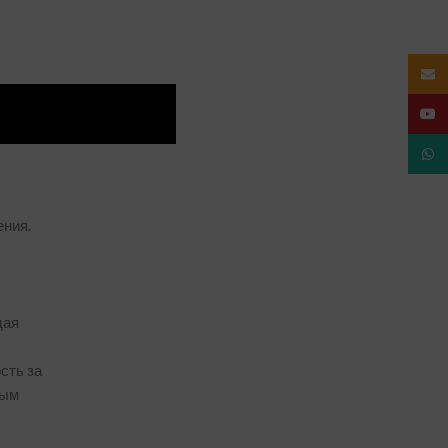
Email
егии:
YouT
What
ения.
дая
сть за
ным