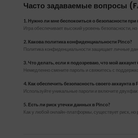
Часто задаваемые вопросы (
1. Нужно ли мне беспокоиться о безопасности при и
Игра обеспечивает высокий уровень безопасности, н
2. Какова политика конфиденциальности Pinco?
Политика конфиденциальности защищает личные данн
3. Что делать, если я подозреваю, что мой аккаун
Немедленно смените пароль и свяжитесь с поддержко
4. Как обеспечить безопасность своего аккаунта в 
Используйте уникальные пароли и включите двухфа
5. Есть ли риск утечки данных в Pinco?
Как у любой онлайн-платформы, существует риск, но