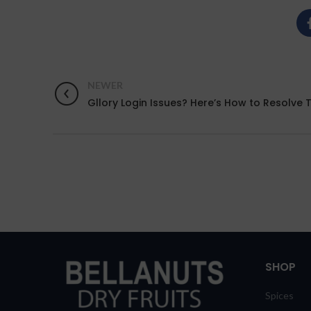
NEWER
Gllory Login Issues? Here’s How to Resolve
SHOP
Spices