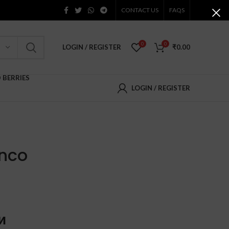
CONTACT US
FAQS
0
0
LOGIN / REGISTER
₹
0.00
D BERRIES
LOGIN / REGISTER
inco
и