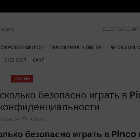
SELECT CATEGORY
CORPORATE GIFTING
BUY DRY FRUITS ONLINE
SEEDS & DRIE
CHECKOUT
CART
CASINO
сколько безопасно играть в P
 конфиденциальности
Posted by
AiSensy
лько безопасно играть в Pinco 