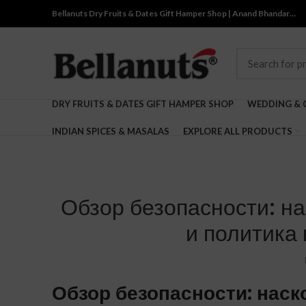
Bellanuts Dry Fruits & Dates Gift Hamper Shop | Anand Bhandar…
DRY FRUITS & DATES GIFT HAMPER SHOP
WEDDING & 
INDIAN SPICES & MASALAS
EXPLORE ALL PRODUCTS
Обзор безопасности: на
и политика
Обзор безопасности: наско