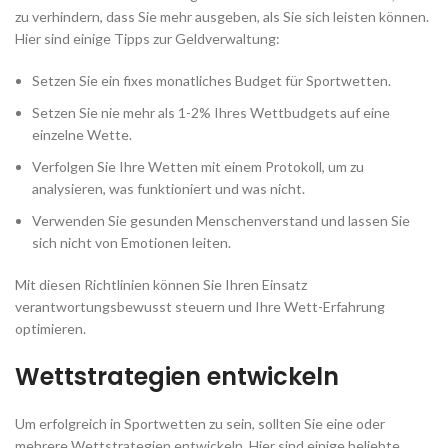
zu verhindern, dass Sie mehr ausgeben, als Sie sich leisten können.
Hier sind einige Tipps zur Geldverwaltung:
Setzen Sie ein fixes monatliches Budget für Sportwetten.
Setzen Sie nie mehr als 1-2% Ihres Wettbudgets auf eine
einzelne Wette.
Verfolgen Sie Ihre Wetten mit einem Protokoll, um zu
analysieren, was funktioniert und was nicht.
Verwenden Sie gesunden Menschenverstand und lassen Sie
sich nicht von Emotionen leiten.
Mit diesen Richtlinien können Sie Ihren Einsatz
verantwortungsbewusst steuern und Ihre Wett-Erfahrung
optimieren.
Wettstrategien entwickeln
Um erfolgreich in Sportwetten zu sein, sollten Sie eine oder
mehrere Wettstrategien entwickeln. Hier sind einige beliebte