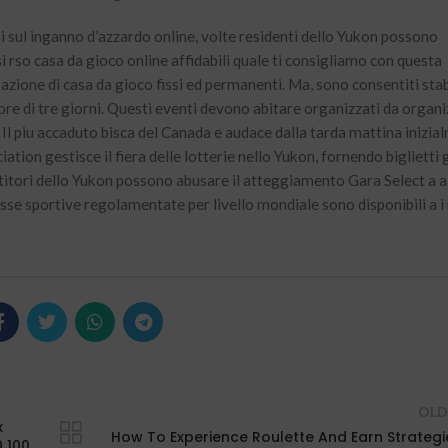
 sul inganno d’azzardo online, volte residenti dello Yukon possono
 rso casa da gioco online affidabili quale ti consigliamo con questa
azione di casa da gioco fissi ed permanenti. Ma, sono consentiti sta
re di tre giorni. Questi eventi devono abitare organizzati da organi
. Il piu accaduto bisca del Canada e audace dalla tarda mattina inizi
ion gestisce il fiera delle lotterie nello Yukon, fornendo biglietti g
itori dello Yukon possono abusare il atteggiamento Gara Select a 
se sportive regolamentate per livello mondiale sono disponibili a i 
OLD
x
How To Experience Roulette And Earn Strategi
0 100