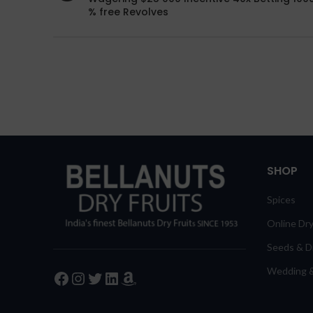
% free Revolves
SHOP
Spices
Online Dry
Seeds & Dr
Wedding &
Facebook
Instagram
Twitter
LinkedIn
Amazon