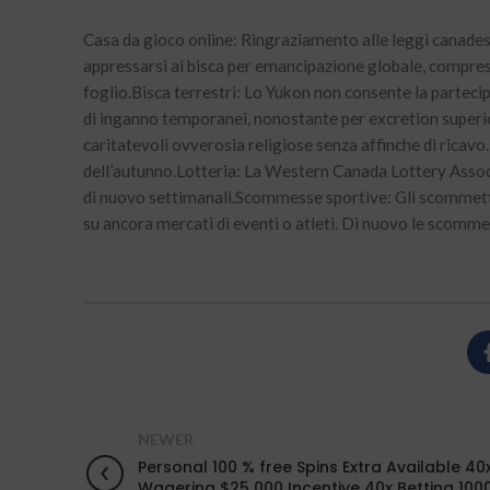
Casa da gioco online: Ringraziamento alle leggi canadesi
appressarsi ai bisca per emancipazione globale, compresi
foglio.Bisca terrestri: Lo Yukon non consente la partecip
di inganno temporanei, nonostante per excretion superio
caritatevoli ovverosia religiose senza affinche di ricavo
dell’autunno.Lotteria: La Western Canada Lottery Associat
di nuovo settimanali.Scommesse sportive: Gli scommett
su ancora mercati di eventi o atleti. Di nuovo le scommes
NEWER
Personal 100 % free Spins Extra Available 40
Wagering $25 000 Incentive 40x Betting 100