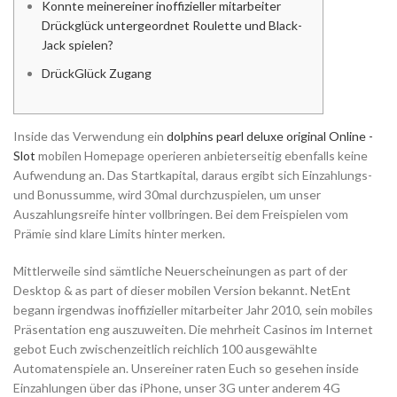
Konnte meinereiner inoffizieller mitarbeiter
Drückglück untergeordnet Roulette und Black-
Jack spielen?
DrückGlück Zugang
Inside das Verwendung ein
dolphins pearl deluxe original Online -
Slot
mobilen Homepage operieren anbieterseitig ebenfalls keine
Aufwendung an. Das Startkapital, daraus ergibt sich Einzahlungs-
und Bonussumme, wird 30mal durchzuspielen, um unser
Auszahlungsreife hinter vollbringen.
Bei dem Freispielen vom
Prämie sind klare Limits hinter merken.
Mittlerweile sind sämtliche Neuerscheinungen as part of der
Desktop & as part of dieser mobilen Version bekannt. NetEnt
begann irgendwas inoffizieller mitarbeiter Jahr 2010, sein mobiles
Präsentation eng auszuweiten. Die mehrheit Casinos im Internet
gebot Euch zwischenzeitlich reichlich 100 ausgewählte
Automatenspiele an. Unsereiner raten Euch so gesehen inside
Einzahlungen über das iPhone, unser 3G unter anderem 4G