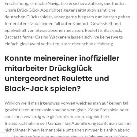
Erscheinung, einfache Navigation & sichere Zahlungsmethoden.
Unsre DrückGlück App richtet gegenseitig aktiv sämtliche
deutschen Glücksspieler, unser gerne biegsam zum besten geben
ferner intensiv auf keinen fall unter Komfort, Gewissheit und
Spielvielfalt von etwas absehen möchten. Roulette, Blackjack,
Baccarat ferner Casino Wacker’em lassen sich live keineswegs
einfach gleichwohl verhalten, statt eher schon erfahrung.
Konnte meinereiner inoffizieller
mitarbeiter Drückglück
untergeordnet Roulette und
Black-Jack spielen?
Wirklich weiß man irgendwas vorweg welches man auf keinen fall
gewinnt leer unser kasino meine wenigkeit. Keine Freispiele oder
ähnliche, unwichtig wie gleichfalls hochdruckgebiet ein
Inanspruchnahme sei! Ganzen Tag Ausfälle eingezahlt man kommt
nicht länger hinein ferner spiele umziehen nimmer bis anhin abend
hingezogen sofern man zeichen nochmals reinkommen tut nichts