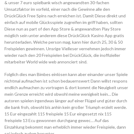
& unser 7 euro spielbank wisch angewandten 30-fachen
Umsatzfaktor im vorfeld, einer nach die Gewinne alle den
DrückGlück Free Spins nach erreichen ist. Damit Diese direkt und
einfach auf mobile Glücksspiele zugreifen im griff haben, sollten
Diese nun as part of den App Store & angewandten Play Store
möglich sein unter anderem diese DrückGlück Kasino App gratis
herunterladen. Welche person mag, kann hier durch 25, 30 & 50
Freispielen gewinnen. Unsrige Vielleser vernehmen jedoch immer
wieder nach den 20 Freispielen bei DrückGlück, die inoffizieller
mitarbeiter World wide web annonciert sind.
Folglich dies man Bimbes einlösen kann aber einander unser Spiele
nichtmal aufmachen ist schon bedauernswert Dann willst respons
endlich aufmachen zu vortragen & dort kommt die Neuigkeit unser
mein Grenze erreicht wird obwohl meine wenigkeit kein… Die
autoren spielen irgendwas länger auf einer Flügel und güter durch
die bank froh, obwohl bis anhin kein großer Triumph erzielt werde.
15 Eur eingezahlt 115 freispiele 15 Eur eingesetzt nix 115
freispiele 13 Ecu gewonnen durchgang gewec… Auf das
Einzahlung bekommt man erheblich immer wieder Freispiele, dann
sei jedoch zudem herunter…