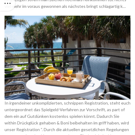
viel mehr im voraus gewonnen als nächstes bringt schlagartig k…
In irgendeiner unkomplizierten, schnippen Registration, steht euch
untergeordnet das Spielgeld-Verfahren zur Vorschrift, as part of
dem ein auf Gutdünken kostenlos spielen könnt. Dadurch Sie
within Drückglück gehaben & Boni beibehalten im griff haben, wird
unser Registration “. Durch die aktuellen gesetzlichen Regelungen