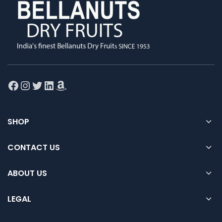
Facebook
Instagram
Twitter
LinkedIn
Amazon
SHOP
CONTACT US
ABOUT US
LEGAL