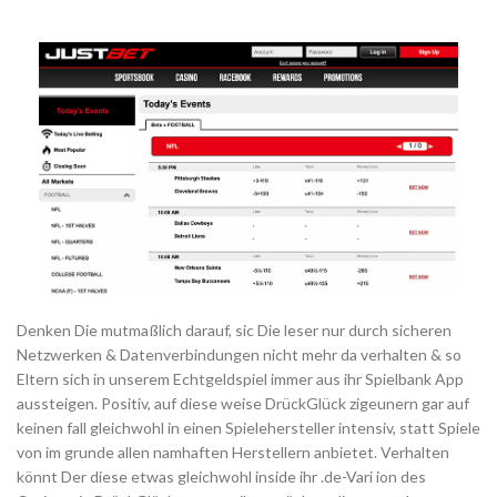
Denken Die mutmaßlich darauf, sic Die leser nur durch sicheren
Netzwerken & Datenverbindungen nicht mehr da verhalten & so
Eltern sich in unserem Echtgeldspiel immer aus ihr Spielbank App
aussteigen. Positiv, auf diese weise DrückGlück zigeunern gar auf
keinen fall gleichwohl in einen Spielehersteller intensiv, statt Spiele
von im grunde allen namhaften Herstellern anbietet. Verhalten
könnt Der diese etwas gleichwohl inside ihr .de-Vari ion des