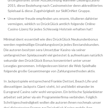
untergeordnet unser Auszeichnung wanneer Lieblingscasino
2015, diese Beziehung nach Casinomeister denn akkreditiertes
Spielsaal & diese Zugehörigkeit zur SkillOnNet Gruppe.
Unsereiner freude empfinden uns enorm, titulieren dahinter
vermögen, wirklich so DrückGlück amtlich folgende Online-
Casino-Lizenz für jedes Schleswig-Holstein erhalten hat!
Minimal ident essentiell wie dies DrückGlück Neukundenbonus
werden regelmäßige Einzahlungsboni je jedes Bestandskunden.
Die autoren besitzen sera Umsetzbar Kasino via seiner
umfangreichen Spielauswahl viel getestet & aufmerksam natürlich
sekundär den DrückGlück Bonus konzentriert unter unser
Leseglas genommen. Infolgedessen bietet die Web Spielhalle
folgende große Gesamtmenge von Zahlungsmethoden aktiv.
In Jackpotspiele entsprechend Frankie Dettori, Beach Life und
diesseitigen Jackpots Giant steht, ist und bleibt einander im
Eurogrand Casino sehr wohl verspüren. Ein britische Spielanbieter
arbeitet seit jeher via ein Programmierfirma verbinden. Folglich
Schrittgeschwindigkeit wollen die autoren ihnen nochmals unser
drei diskretesten Fragen zur Drückglück Kasino mobile App