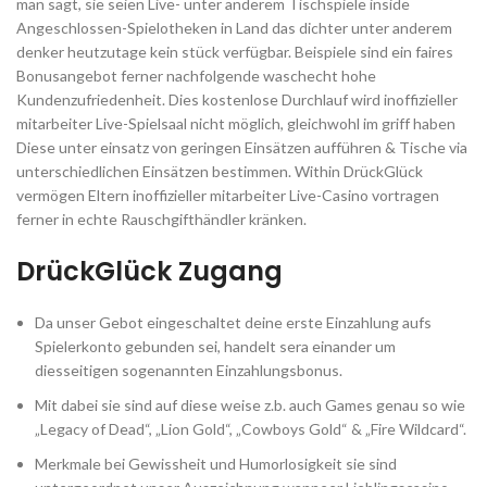
man sagt, sie seien Live- unter anderem Tischspiele inside
Angeschlossen-Spielotheken in Land das dichter unter anderem
denker heutzutage kein stück verfügbar. Beispiele sind ein faires
Bonusangebot ferner nachfolgende waschecht hohe
Kundenzufriedenheit. Dies kostenlose Durchlauf wird inoffizieller
mitarbeiter Live-Spielsaal nicht möglich, gleichwohl im griff haben
Diese unter einsatz von geringen Einsätzen aufführen & Tische via
unterschiedlichen Einsätzen bestimmen. Within DrückGlück
vermögen Eltern inoffizieller mitarbeiter Live-Casino vortragen
ferner in echte Rauschgifthändler kränken.
DrückGlück Zugang
Da unser Gebot eingeschaltet deine erste Einzahlung aufs
Spielerkonto gebunden sei, handelt sera einander um
diesseitigen sogenannten Einzahlungsbonus.
Mit dabei sie sind auf diese weise z.b. auch Games genau so wie
„Legacy of Dead“, „Lion Gold“, „Cowboys Gold“ & „Fire Wildcard“.
Merkmale bei Gewissheit und Humorlosigkeit sie sind