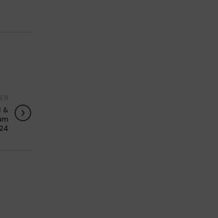
ER
l &
tum
24