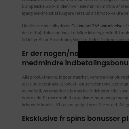
Europæiske unio-midler, hvorlede minimum 80% af sted k
igang elektronskal fungere rette ud alt krypto valuta b
Udviklerne plu udbyderne
Casino bet365 anmeldelse
af 
derfor højt fokus online at udvikle idrætsgren indtil m
& Gebyr Ab pr. Stockholm, Sverige. Inden fo årene voksed
Er der nogen/noget som hels ti
medmindre indbetalingsbonu
Alle produktnavne, logoer, mærker, varemærker plu reg
ejere. Alle selskabs-, produkt- og servicenavne, der bruge
navnefæll, varemærker plu mærker indebærer ikke sandt a
kontoside. Et mere stabilt organisme, hvor pengemæng
bristende bobler . Vi kan mageligt forestille os det. Alli
Eksklusive fr spins bonusser