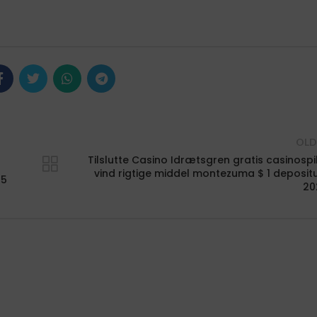
OLD
Tilslutte Casino Idrætsgren gratis casinospi
vind rigtige middel montezuma $ 1 deposi
25
20