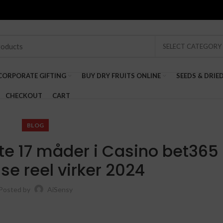
SELECT CATEGORY
CORPORATE GIFTING
BUY DRY FRUITS ONLINE
SEEDS & DRIE
CHECKOUT
CART
BLOG
te 17 måder i Casino bet365
e reel virker 2024
Posted by
AiSensy