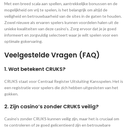
Met een breed scala aan spellen, aantrekkelijke bonussen en de
mogelijkheid om vrij te spelen, is het belangrijk om altijd de
veiligheid en betrouwbaarheid van de sites in de gaten te houden.
Zowel nieuwe als ervaren spelers kunnen voordelen halen uit de
unieke kwaliteiten van deze casino’s. Zorg ervoor dat je je goed
informeert en zorgvuldig selecteert waar je wilt spelen voor een
optimale gokervaring.
Veelgestelde Vragen (FAQ)
1. Wat betekent CRUKS?
CRUKS staat voor Centraal Register Uitsluiting Kansspelen. Het is
een registratie voor spelers die zich hebben uitgesloten van het
gokken.
2. Zijn casino’s zonder CRUKS veilig?
Casino’s zonder CRUKS kunnen veilig zijn, maar het is cruciaal om
te controleren of ze goed gelicentieerd zijn en betrouwbare