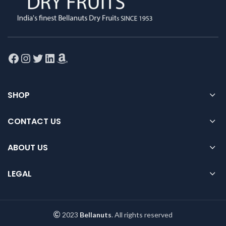
Facebook
Instagram
Twitter
LinkedIn
Amazon
SHOP
CONTACT US
ABOUT US
LEGAL
2023
Bellanuts
. All rights reserved