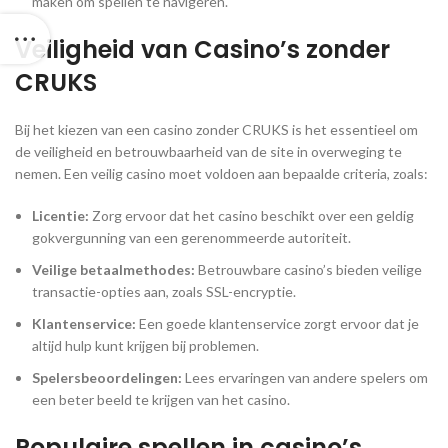
maken om spellen te navigeren.
Veiligheid van Casino’s zonder
CRUKS
Bij het kiezen van een casino zonder CRUKS is het essentieel om
de veiligheid en betrouwbaarheid van de site in overweging te
nemen. Een veilig casino moet voldoen aan bepaalde criteria, zoals:
Licentie:
Zorg ervoor dat het casino beschikt over een geldig
gokvergunning van een gerenommeerde autoriteit.
Veilige betaalmethodes:
Betrouwbare casino’s bieden veilige
transactie-opties aan, zoals SSL-encryptie.
Klantenservice:
Een goede klantenservice zorgt ervoor dat je
altijd hulp kunt krijgen bij problemen.
Spelersbeoordelingen:
Lees ervaringen van andere spelers om
een beter beeld te krijgen van het casino.
Populaire spellen in casino’s