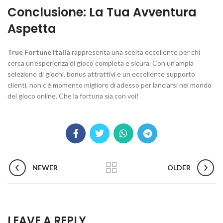
Conclusione: La Tua Avventura
Aspetta
True Fortune Italia
rappresenta una scelta eccellente per chi
cerca un'esperienza di gioco completa e sicura. Con un'ampia
selezione di giochi, bonus attrattivi e un eccellente supporto
clienti, non c’è momento migliore di adesso per lanciarsi nel mondo
del gioco online. Che la fortuna sia con voi!
NEWER
OLDER
LEAVE A REPLY