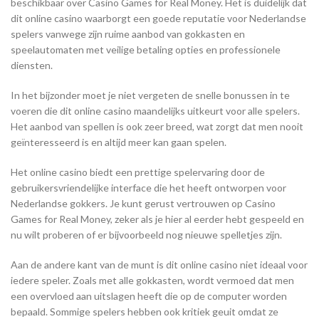
beschikbaar over Casino Games for Real Money. Het is duidelijk dat
dit online casino waarborgt een goede reputatie voor Nederlandse
spelers vanwege zijn ruime aanbod van gokkasten en
speelautomaten met veilige betaling opties en professionele
diensten.
In het bijzonder moet je niet vergeten de snelle bonussen in te
voeren die dit online casino maandelijks uitkeurt voor alle spelers.
Het aanbod van spellen is ook zeer breed, wat zorgt dat men nooit
geïnteresseerd is en altijd meer kan gaan spelen.
Het online casino biedt een prettige spelervaring door de
gebruikersvriendelijke interface die het heeft ontworpen voor
Nederlandse gokkers. Je kunt gerust vertrouwen op Casino
Games for Real Money, zeker als je hier al eerder hebt gespeeld en
nu wilt proberen of er bijvoorbeeld nog nieuwe spelletjes zijn.
Aan de andere kant van de munt is dit online casino niet ideaal voor
iedere speler. Zoals met alle gokkasten, wordt vermoed dat men
een overvloed aan uitslagen heeft die op de computer worden
bepaald. Sommige spelers hebben ook kritiek geuit omdat ze