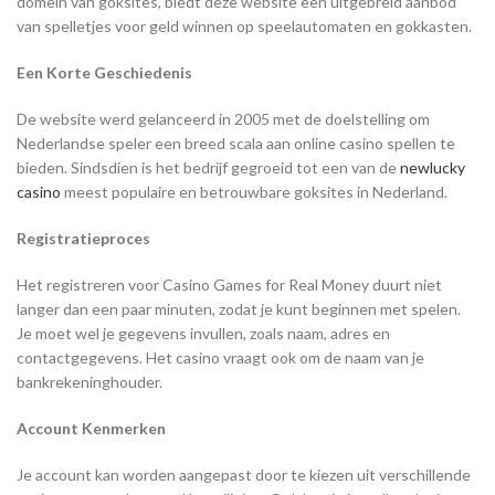
domein van goksites, biedt deze website een uitgebreid aanbod
van spelletjes voor geld winnen op speelautomaten en gokkasten.
Een Korte Geschiedenis
De website werd gelanceerd in 2005 met de doelstelling om
Nederlandse speler een breed scala aan online casino spellen te
bieden. Sindsdien is het bedrijf gegroeid tot een van de
newlucky
casino
meest populaire en betrouwbare goksites in Nederland.
Registratieproces
Het registreren voor Casino Games for Real Money duurt niet
langer dan een paar minuten, zodat je kunt beginnen met spelen.
Je moet wel je gegevens invullen, zoals naam, adres en
contactgegevens. Het casino vraagt ook om de naam van je
bankrekeninghouder.
Account Kenmerken
Je account kan worden aangepast door te kiezen uit verschillende