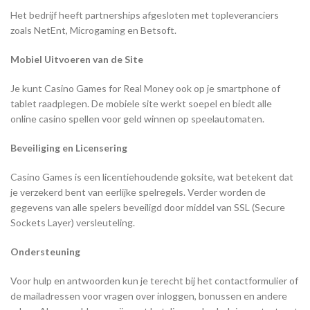
Het bedrijf heeft partnerships afgesloten met topleveranciers
zoals NetEnt, Microgaming en Betsoft.
Mobiel Uitvoeren van de Site
Je kunt Casino Games for Real Money ook op je smartphone of
tablet raadplegen. De mobiele site werkt soepel en biedt alle
online casino spellen voor geld winnen op speelautomaten.
Beveiliging en Licensering
Casino Games is een licentiehoudende goksite, wat betekent dat
je verzekerd bent van eerlijke spelregels. Verder worden de
gegevens van alle spelers beveiligd door middel van SSL (Secure
Sockets Layer) versleuteling.
Ondersteuning
Voor hulp en antwoorden kun je terecht bij het contactformulier of
de mailadressen voor vragen over inloggen, bonussen en andere