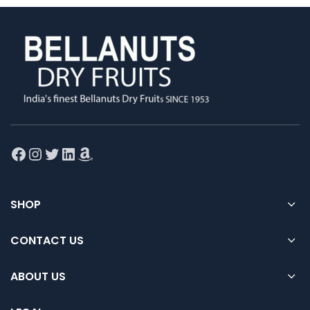
Facebook
Instagram
Twitter
LinkedIn
Amazon
SHOP
CONTACT US
ABOUT US