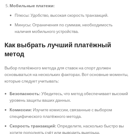
Мобильные платежи:
Плюсы: Удобство, высокая скорость транзакций.
Минусы: Ограничения по суммам, необходимость
наличия мобильного устройства.
Как выбрать лучший платёжный
метод
Выбор платёжного метода для ставок на спорт должен
основываться на нескольких факторах. Вот основные моменты,
которые следует учитывать:
Безопасность:
Убедитесь, что метод обеспечивает высокий
уровень защиты ваших данных.
Комиссии:
Изучите комиссии, связанные с выбором
специфического платёжного метода.
Скорость транзакций:
Определите, насколько быстро вы
хотите пополнять счёт или выводить выигрыш.