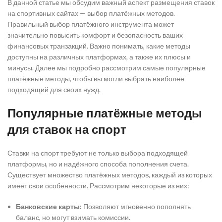
В данной статье мы обсудим важный аспект размещения ставок
на спортивных сайтах — выбор платёжных методов.
Правильный выбор платёжного инструмента может
значительно повысить комфорт и безопасность ваших
финансовых транзакций. Важно понимать, какие методы
доступны на различных платформах, а также их плюсы и
минусы. Далее мы подробно рассмотрим самые популярные
платёжные методы, чтобы вы могли выбрать наиболее
подходящий для своих нужд.
Популярные платёжные методы
для ставок на спорт
Ставки на спорт требуют не только выбора подходящей
платформы, но и надёжного способа пополнения счета.
Существует множество платёжных методов, каждый из которых
имеет свои особенности. Рассмотрим некоторые из них:
Банковские карты:
Позволяют мгновенно пополнять
баланс, но могут взимать комиссии.