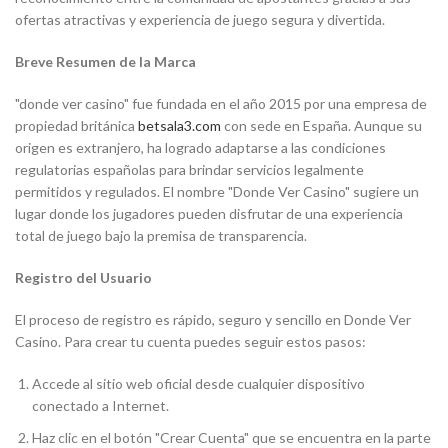
ofertas atractivas y experiencia de juego segura y divertida.
Breve Resumen de la Marca
"donde ver casino" fue fundada en el año 2015 por una empresa de
propiedad británica
betsala3.com
con sede en España. Aunque su
origen es extranjero, ha logrado adaptarse a las condiciones
regulatorias españolas para brindar servicios legalmente
permitidos y regulados. El nombre "Donde Ver Casino" sugiere un
lugar donde los jugadores pueden disfrutar de una experiencia
total de juego bajo la premisa de transparencia.
Registro del Usuario
El proceso de registro es rápido, seguro y sencillo en Donde Ver
Casino. Para crear tu cuenta puedes seguir estos pasos:
Accede al sitio web oficial desde cualquier dispositivo
conectado a Internet.
Haz clic en el botón "Crear Cuenta" que se encuentra en la parte