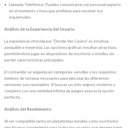
Llamada Telefónica: Puedes comunicarte con personal experto
en el momento y hora que prefieras para resolver tus
inquietudes.
Análisis de la Experiencia del Usuario
La experiencia ofrecida por "Donde Ver Casino" es intuitiva,
asequible e inmersiva. Las opciones gráficas resultan atractivas,
permitiéndote jugar en dispositivos de escritorio o móviles sin
perder características principales.
El contenido se organiza en categorías sencillas y los requisitos
mínimos de sistema necesarios para ejecutar las diferentes
versiones son razonables. Si buscas un sitio seguro, moderno y
completo con una variedad infinita de juegos esta es la opción
perfecta.
Análisis del Rendimiento
Al ser compatible tanto en plataformas móviles como escritorios
resulta muy conveniente para todos los usuarios que deseen jugar