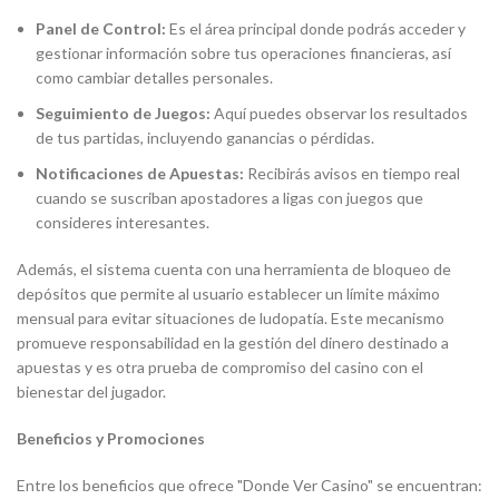
Panel de Control:
Es el área principal donde podrás acceder y
gestionar información sobre tus operaciones financieras, así
como cambiar detalles personales.
Seguimiento de Juegos:
Aquí puedes observar los resultados
de tus partidas, incluyendo ganancias o pérdidas.
Notificaciones de Apuestas:
Recibirás avisos en tiempo real
cuando se suscriban apostadores a ligas con juegos que
consideres interesantes.
Además, el sistema cuenta con una herramienta de bloqueo de
depósitos que permite al usuario establecer un límite máximo
mensual para evitar situaciones de ludopatía. Este mecanismo
promueve responsabilidad en la gestión del dinero destinado a
apuestas y es otra prueba de compromiso del casino con el
bienestar del jugador.
Beneficios y Promociones
Entre los beneficios que ofrece "Donde Ver Casino" se encuentran: