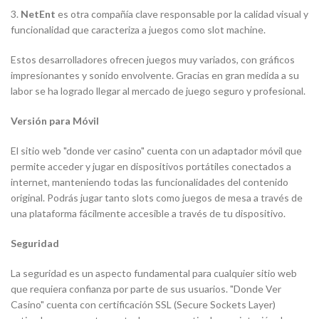
3.
NetEnt
es otra compañía clave responsable por la calidad visual y
funcionalidad que caracteriza a juegos como slot machine.
Estos desarrolladores ofrecen juegos muy variados, con gráficos
impresionantes y sonido envolvente. Gracias en gran medida a su
labor se ha logrado llegar al mercado de juego seguro y profesional.
Versión para Móvil
El sitio web "donde ver casino" cuenta con un adaptador móvil que
permite acceder y jugar en dispositivos portátiles conectados a
internet, manteniendo todas las funcionalidades del contenido
original. Podrás jugar tanto slots como juegos de mesa a través de
una plataforma fácilmente accesible a través de tu dispositivo.
Seguridad
La seguridad es un aspecto fundamental para cualquier sitio web
que requiera confianza por parte de sus usuarios. "Donde Ver
Casino" cuenta con certificación SSL (Secure Sockets Layer)