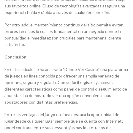
sus favoritos online. El uso de tecnologías avanzadas asegura una
experiencia fluida y rápida a través de cualquier conexión.
Por otro lado, el mantenimiento continuo del sitio permite evitar
errores técnicos lo cual es fundamental en un negocio donde la
puntualidad e inmediatez son cruciales para mantener al cliente
satisfecho.
Conclusión
En este artículo se ha analizado "Donde Ver Casino", una plataforma
de juegos en línea conocida por ofrecer una amplia variedad de
opciones, segura y regulada. Con su fácil registro y acceso a
diferentes características como panel de control o seguimiento de
apuestas, ha demostrado ser una opción conveniente para
apostadores con distintas preferencias.
Entre las ventajas del juego en línea destaca la oportunidad de
jugar desde cualquier lugar siempre que se cuenta con Internet;
por el contrario entre sus desventajas hay los retrasos de