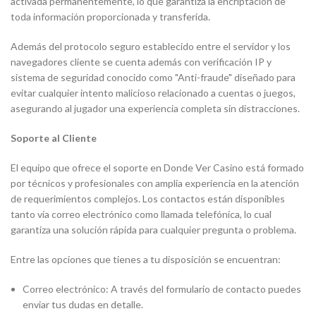
activada permanentemente, lo que garantiza la encriptación de
toda información proporcionada y transferida.
Además del protocolo seguro establecido entre el servidor y los
navegadores cliente se cuenta además con verificación IP y
sistema de seguridad conocido como "Anti-fraude" diseñado para
evitar cualquier intento malicioso relacionado a cuentas o juegos,
asegurando al jugador una experiencia completa sin distracciones.
Soporte al Cliente
El equipo que ofrece el soporte en Donde Ver Casino está formado
por técnicos y profesionales con amplia experiencia en la atención
de requerimientos complejos. Los contactos están disponibles
tanto vía correo electrónico como llamada telefónica, lo cual
garantiza una solución rápida para cualquier pregunta o problema.
Entre las opciones que tienes a tu disposición se encuentran:
Correo electrónico: A través del formulario de contacto puedes
enviar tus dudas en detalle.