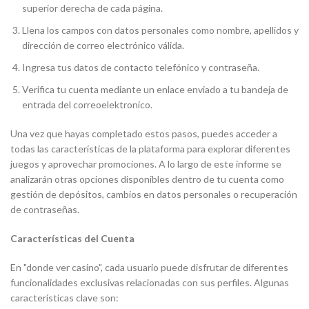
superior derecha de cada página.
Llena los campos con datos personales como nombre, apellidos y
dirección de correo electrónico válida.
Ingresa tus datos de contacto telefónico y contraseña.
Verifica tu cuenta mediante un enlace enviado a tu bandeja de
entrada del correoelektronico.
Una vez que hayas completado estos pasos, puedes acceder a
todas las características de la plataforma para explorar diferentes
juegos y aprovechar promociones. A lo largo de este informe se
analizarán otras opciones disponibles dentro de tu cuenta como
gestión de depósitos, cambios en datos personales o recuperación
de contraseñas.
Características del Cuenta
En "donde ver casino", cada usuario puede disfrutar de diferentes
funcionalidades exclusivas relacionadas con sus perfiles. Algunas
características clave son: