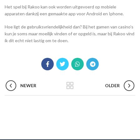
Het spel bij Rakoo kan ook worden uitgevoerd op mobiele
apparaten dankzij een gemaakte app voor Android en Iphone.
Hoe ligt de gebruiksvriendelijkheid dan? Bij het gamen van casino’s
kun je soms maar moeilijk vinden of er opgeld is, maar bij Rakoo vind
ik dit echt niet lastig om te doen.
NEWER
OLDER