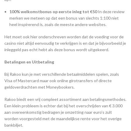
100% welkomstbonus op eerste inleg tot €50
In deze review
merken we meteen op dat een bonus van slechts 1:100 niet
heel inspirerend is, zoals de meeste andere websites.
Het moet ook hier onderschreven worden dat de voeding voor de
casino niet altijd eenvoudig te verkrijgen is en dat je bijvoorbeeld je
inleggeld pas echt hebt als deze bonus wordt uitgekeerd.
Betalingen en Uitbetaling
Bij Rakoo kun je met verschillende betaalmiddelen spelen, zoals
Visa of Mastercard maar ook online girotransfers of directe
geldoverdrachten met Moneybookers.
Rakoo biedt een vrij compleet assortiment aan betalingsmethodes.
Een klein probleem is echter dat bij het overschrijden van € 3.000
aan overeenkomstig bedragen je omzetting naar euro’s zult
worden voorgesteld met de maandelijkse rente voor het overige
bankbiljet.