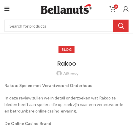
0
BLOG
Rakoo
AiSensy
Rakoo: Spelen met Verantwoord Onderhoud
In deze review zullen we in detail onderzoeken wat Rakoo te
bieden heeft aan spelers die op zoek zijn naar een verantwoorde
en betrouwbare online casino-ervaring.
De Online Casino Brand