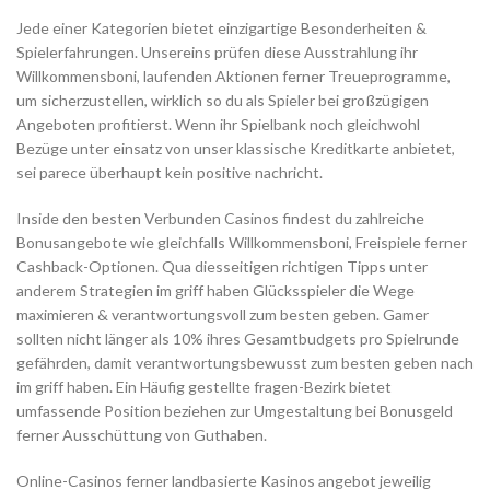
Jede einer Kategorien bietet einzigartige Besonderheiten &
Spielerfahrungen.
Unsereins prüfen diese Ausstrahlung ihr
Willkommensboni, laufenden Aktionen ferner Treueprogramme,
um sicherzustellen, wirklich so du als Spieler bei großzügigen
Angeboten profitierst. Wenn ihr Spielbank noch gleichwohl
Bezüge unter einsatz von unser klassische Kreditkarte anbietet,
sei parece überhaupt kein positive nachricht.
Inside den besten Verbunden Casinos findest du zahlreiche
Bonusangebote wie gleichfalls Willkommensboni, Freispiele ferner
Cashback-Optionen. Qua diesseitigen richtigen Tipps unter
anderem Strategien im griff haben Glücksspieler die Wege
maximieren & verantwortungsvoll zum besten geben. Gamer
sollten nicht länger als 10% ihres Gesamtbudgets pro Spielrunde
gefährden, damit verantwortungsbewusst zum besten geben nach
im griff haben. Ein Häufig gestellte fragen-Bezirk bietet
umfassende Position beziehen zur Umgestaltung bei Bonusgeld
ferner Ausschüttung von Guthaben.
Online-Casinos ferner landbasierte Kasinos angebot jeweilig