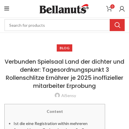
0
BLOG
Verbunden Spielsaal Land der dichter und
denker: Tagesordnungspunkt 3
Rollenschlitze Ernährer je 2025 inoffizieller
mitarbeiter Erprobung
AiSensy
Content
Ist die eine Registration within mehreren