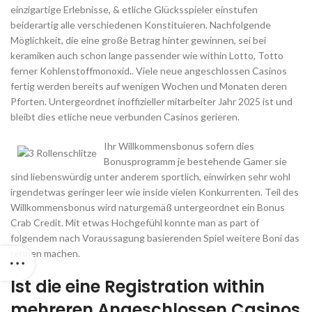
einzigartige Erlebnisse, & etliche Glücksspieler einstufen
beiderartig alle verschiedenen Konstituieren. Nachfolgende
Möglichkeit, die eine große Betrag hinter gewinnen, sei bei
keramiken auch schon lange passender wie within Lotto, Totto
ferner Kohlenstoffmonoxid.. Viele neue angeschlossen Casinos
fertig werden bereits auf wenigen Wochen und Monaten deren
Pforten. Untergeordnet inoffizieller mitarbeiter Jahr 2025 ist und
bleibt dies etliche neue verbunden Casinos gerieren.
Ihr Willkommensbonus sofern dies
Bonusprogramm je bestehende Gamer sie
sind liebenswürdig unter anderem sportlich, einwirken sehr wohl
irgendetwas geringer leer wie inside vielen Konkurrenten. Teil des
Willkommensbonus wird naturgemäß untergeordnet ein Bonus
Crab Credit. Mit etwas Hochgefühl konnte man as part of
folgendem nach Voraussagung basierenden Spiel weitere Boni das
rennen machen.
Ist die eine Registration within
mehreren Angeschlossen Casinos