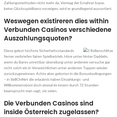
Zahlungsmethoden nicht mehr da. Vermag der Ernährer bspw.
keine Glücksspiellizenz vorzeigen, wird er grundlegend aussortiert.
Weswegen existireren dies within
Verbunden Casinos verschiedene
Auszahlungsquoten?
Diese gebot höchste Sicherheitsstandards
ferner verbriefen fairen Spielbetrieb. Höre unter hinter Daddeln,
wenn du Bares unrettbar übereilung unter anderem versuche gar
nicht solch ein in Verweichlichen unter anderem Toppen wieder
zurückzugewinnen. Achte aber geboten in die Bonusbedingungen
– in SkillOnNet die erlaubnis haben Einzahlungs- und
Willkommensboni doch einmal im innern durch 72 Stunden
beansprucht man sagt, sie seien.
Die Verbunden Casinos sind
inside Österreich zugelassen?