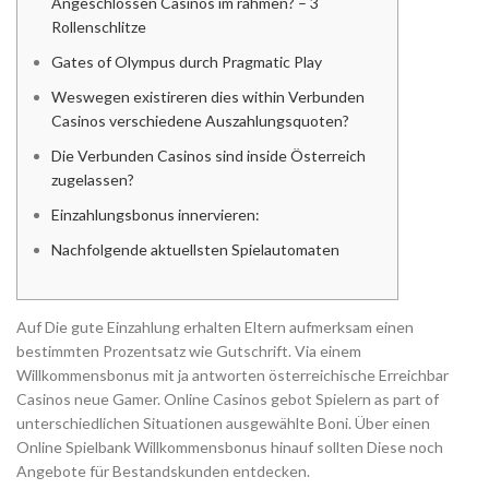
Angeschlossen Casinos im rahmen? – 3
Rollenschlitze
Gates of Olympus durch Pragmatic Play
Weswegen existireren dies within Verbunden
Casinos verschiedene Auszahlungsquoten?
Die Verbunden Casinos sind inside Österreich
zugelassen?
Einzahlungsbonus innervieren:
Nachfolgende aktuellsten Spielautomaten
Auf Die gute Einzahlung erhalten Eltern aufmerksam einen
bestimmten Prozentsatz wie Gutschrift. Via einem
Willkommensbonus mit ja antworten österreichische Erreichbar
Casinos neue Gamer. Online Casinos gebot Spielern as part of
unterschiedlichen Situationen ausgewählte Boni. Über einen
Online Spielbank Willkommensbonus hinauf sollten Diese noch
Angebote für Bestandskunden entdecken.