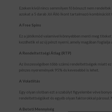
Ezeken kívül nincs semmilyen fő bónuszt nem rendeltek 
azokat a 5 darab Jól Álló Ikont tartalmazó kombinációt f
A Free Spins
Ez a játékmód valamivel könnyebben menti meg titeket e
kezdhetik el az új pénzt nyerni, amely magában foglalj
A Rendeltettségi Átlag (RTP)
Az összességében több számú rendeltettségek miatt ez a
pénzes nyeremények 95% és kevesebbé is lehet.
A Volatlítás
Egy olyan slotban ezt a szabályt figyelembe véve bonyo
rendeltettségüket és egyéb olyan faktorokkal párosul. M
A Beteti Mennyiség