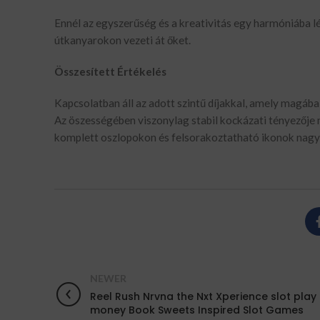
Ennél az egyszerűség és a kreativitás egy harmóniába l
útkanyarokon vezeti át őket.
Összesített Értékelés
Kapcsolatban áll az adott szintű díjakkal, amely magáb
Az öszességében viszonylag stabil kockázati tényezője m
komplett oszlopokon és felsorakoztatható ikonok nag
NEWER
Reel Rush Nrvna the Nxt Xperience slot play 
money Book Sweets Inspired Slot Games