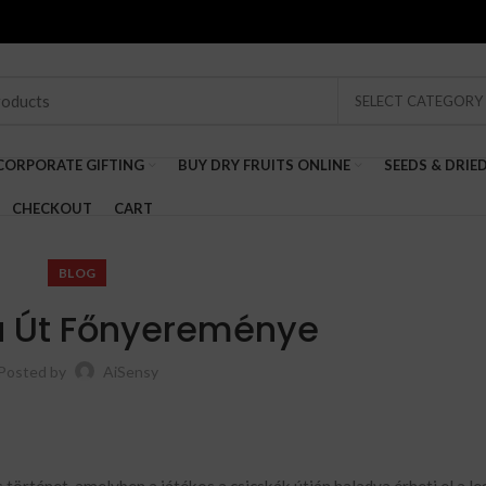
SELECT CATEGORY
CORPORATE GIFTING
BUY DRY FRUITS ONLINE
SEEDS & DRIE
CHECKOUT
CART
BLOG
a Út Főnyereménye
Posted by
AiSensy