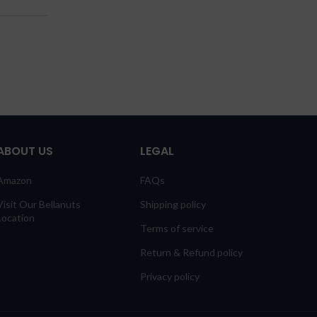
ABOUT US
LEGAL
Amazon
FAQs
Visit Our Bellanuts
Shipping policy
Location
Terms of service
Return & Refund policy
Privacy policy