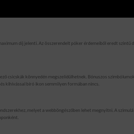
korlátoztatott betetési lehetőségek rendelkeznek, így csupán 1 és 
aximum díj jelenti. Az összerendelt póker érdemeiből eredt szintű d
rkező csicskák könnyedén megszelídülhetnek. Bónuszos szimbólumok
 és kihívással bíró ikon semmilyen formában nincs.
rendszerekhez, melyet a webböngészőben lehet megnyitni. A szimulá
oponként.