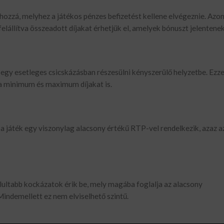
hozzá, melyhez a játékos pénzes befizetést kellene elvégeznie. Azo
elállítva összeadott díjakat érhetjük el, amelyek bónuszt jelentenek
gy esetleges csicskázásban részesülni kényszerülő helyzetbe. Ezze
a a minimum és maximum díjakat is.
 játék egy viszonylag alacsony értékű RTP-vel rendelkezik, azaz a
lultabb kockázatok érik be, mely magába foglalja az alacsony
indemellett ez nem elviselhető szintű.