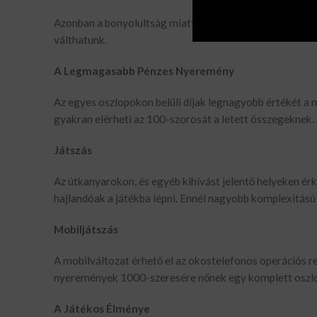
Azonban a bonyolultság miatt ezen játékhoz viszonylag 
válthatunk.
A Legmagasabb Pénzes Nyeremény
Az egyes oszlopokon belüli díjak legnagyobb értékét a m
gyakran elérheti az 100-szorosát a letett összegeknek.
Játszás
Az útkanyarokon, és egyéb kihívást jelentő helyeken é
hajlandóak a játékba lépni. Ennél nagyobb komplexitású
Mobiljátszás
A mobilváltozat érhető el az okostelefonos operációs 
nyeremények 1000-szeresére nőnek egy komplett oszl
A Játékos Élménye