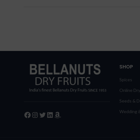
SHOP
Spices
Online Dry
Seeds & Dr
Wedding &
Facebook
Instagram
Twitter
LinkedIn
Amazon