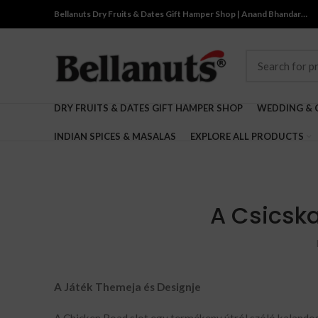
Bellanuts Dry Fruits & Dates Gift Hamper Shop | Anand Bhandar…
DRY FRUITS & DATES GIFT HAMPER SHOP
WEDDING & 
INDIAN SPICES & MASALAS
EXPLORE ALL PRODUCTS
A Csicsk
A Játék Themeja és Designje