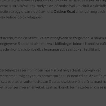
történet, amelyben a játékos a csicskák útján haladva érheti el a 
orózus útról készültek, melyen az idő múlásával kialakult a csicskák
etően ez egy olyan slot játék lett,
Chicken Road
amellyel még azok i
lex videóslot-ok világában.
et nyerni, mind kis számú, valamint nagyobb összegekben. A minim
A) megnyerve 5 darabot alkalmazva a különleges bónusz ikonokra cs
gyetlen kombináción belül, a legmagasabb szintűt kell felállítani.
apértelmezés szerint minden másik ikont helyettesít. Egy-egy vad
ére emeli, míg egy teljes sorozaton belül ez nem éri be. Az Út Csi
él szerepeltében automatikusan 3 darab oszloponként eléri a maxi
eti a pénzes nyereményeket. Ezek az ikonok természetesen össze i