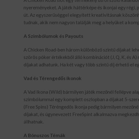
A Chicken Road slot egy termékeny útról szóló kalandos 
nyereményeket. A játék háttérképe és ikonjai egy régi, p
út. Az egyszerűséggel elegyített kreativitásnak köszönh
tudnak, akik nem nagyon találják meg a helyüket a komp
A Szimbólumok és Payouts
A Chicken Road-ben három különböző szintű díjakat leh
szörös póker értékekből álló kombinációt (J, Q, K, és 
díjakat adhatunk. Ha két vagy több szintű díj érhető el e
Vad és Térengedős ikonok
A Vad Ikona (Wild) bármilyen játék mezőnél fellépve al
szimbólummal egy komplett oszlopban a díjakat 5-szeres
(Free Spins) Téréngedős ikonja pedig bármilyen mezőn
díjakat, és úgynevezett FreeSpint alkalmazva megkezdh
állhatnak.
A Bónuszos Témák