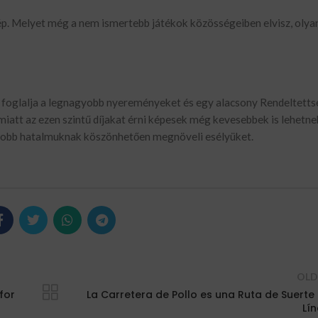
ép. Melyet még a nem ismertebb játékok közösségeiben elvisz, olya
a foglalja a legnagyobb nyereményeket és egy alacsony Rendeltetts
iatt az ezen szintű díjakat érni képesek még kevesebbek is lehetnek
yobb hatalmuknak köszönhetően megnöveli esélyüket.
OLD
for
La Carretera de Pollo es una Ruta de Suerte
Lí