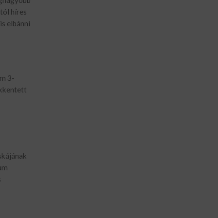
legnagyobb
tól híres
s elbánni
um 3-
ökkentett
cskájának
mum
s