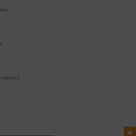
nban
.
l
z elérhető
Email