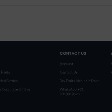
CONTACT US
Account
 Fruits
Contact Us
ied Berries
Dry Fruits Market in Delhi
 Corporate Gifting
WhatsApp +91
9810010525